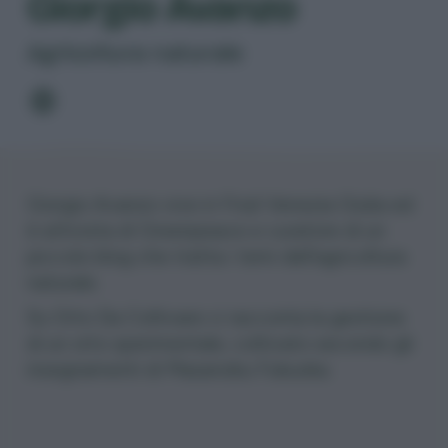
Giorgio Avanzo
Agricoltura naturale
Giorgio Avanzo vive in Friuli Venezia Giulia ed
è attivista di Greenpeace e curatore di un
piccolo blog che tratta i temi dell’agricoltura
naturale.
Su Orto Da Coltivare ci racconta la gestione
di
un orto sperimentale
, coltivato secondo gli
insegnamenti di
Masanobu Fukuoka
.