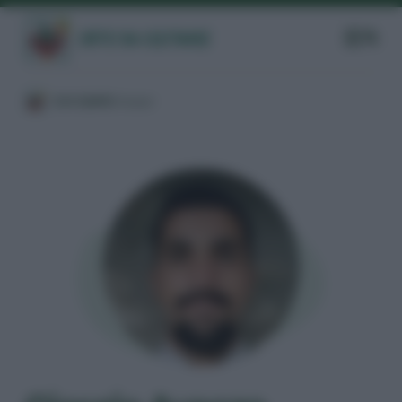
/
CHI SIAMO
/
Autori
/