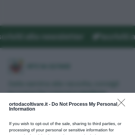
viti alla newsletter
Iscriviti all
Dalla semina alla raccolta, consigli
su come far crescere
verdure
biologiche
.
ortodacoltivare.it -
Do Not Process My Personal
Information
Autori
Libri e Corsi
If you wish to opt-out of the sale, sharing to third parties, or
processing of your personal or sensitive information for
Attrezzi
Glossario