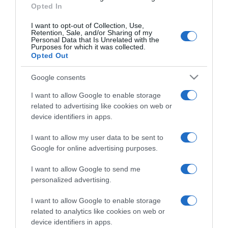
Un anno nell’orto
Opted In
Il libro-agenda di Orto Da Coltivare, per programmare le
I want to opt-out of Collection, Use,
coltivazioni.
Retention, Sale, and/or Sharing of my
Personal Data that Is Unrelated with the
di
Matteo Cereda
Purposes for which it was collected.
Opted Out
APPROFONDISCI
Google consents
I want to allow Google to enable storage
Orto Da Coltivare è il blog di riferimento per chiunque abbia
related to advertising like cookies on web or
voglia di coltivare il proprio orto in modo naturale e
device identifiers in apps.
biologico. I nostri contenuti sono stati scritti per tutti i “livelli”
di esperienza: esperti di orticoltura biologica, giardinieri
I want to allow my user data to be sent to
amatoriali, permacultori e agricoltori sostenibili, a chi si
Google for online advertising purposes.
avvicina per la prima volta all’autoproduzione alimentare e
anche al pensionato che cura l’orto. Orto Da Coltivare parla
I want to allow Google to send me
di tecniche di coltivazione, difesa biologica, varietà orticole,
personalized advertising.
agricoltura rigenerativa e tutto ciò che riguarda l’orto
sinergico e sostenibile, l’agricoltura biologica certificata, la
biodiversità agraria e pratiche di agricoltura sostenibile,
I want to allow Google to enable storage
tutto fatto con guide pratiche per chi vuole sviluppare il
related to analytics like cookies on web or
proprio orto rispettando l’ambiente. Buon orto!
device identifiers in apps.