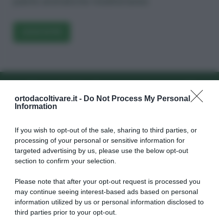
piante aromatiche mediterranee.
SERGIO
LEGGI DI PIÙ
LO TROVO UN SITO MOLTO INTERESSANTE ,
SPIEGA AL MEGLIO I VARI LAVORI E
PROBLEMATICHE.
17 NOVEMBRE 2015
Rispondi
tter
Iscriviti alla newsletter
Is
ortodacoltivare.it -
Do Not Process My Personal
Information
alessandro
If you wish to opt-out of the sale, sharing to third parties, or
mi piace come date le varie documentazioni grazie
processing of your personal or sensitive information for
11 AGOSTO 2015
targeted advertising by us, please use the below opt-out
Rispondi
section to confirm your selection.
Dalla semina alla raccolta, consigli
orticoltore
su come far crescere
verdure
Please note that after your opt-out request is processed you
may continue seeing interest-based ads based on personal
biologiche
.
Grazie a te dei complimenti!
information utilized by us or personal information disclosed to
12 AGOSTO 2015
third parties prior to your opt-out.
Rispondi