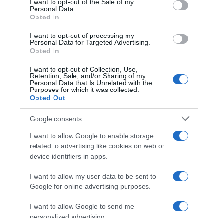
I want to opt-out of the Sale of my
Personal Data.
not limited to your visit or usage behaviour. You may click to
TORNA SU
SEGUICI SUI SOCIAL
Opted In
grant or deny consent to Google and its third-party tags to
use your data for below specified purposes in below Google
I want to opt-out of processing my
consent section.
Personal Data for Targeted Advertising.
Opted In
I want to opt-out of Collection, Use,
Retention, Sale, and/or Sharing of my
Personal Data that Is Unrelated with the
Purposes for which it was collected.
Opted Out
Google consents
I want to allow Google to enable storage
Un anno nell’orto
related to advertising like cookies on web or
device identifiers in apps.
Il libro-agenda di Orto Da Coltivare, per programmare le
coltivazioni.
I want to allow my user data to be sent to
Google for online advertising purposes.
di
Matteo Cereda
I want to allow Google to send me
APPROFONDISCI
personalized advertising.