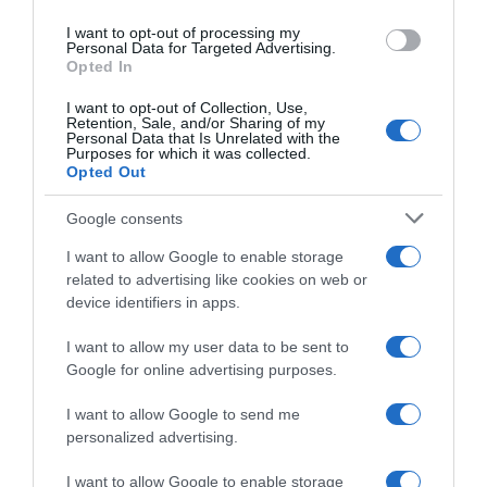
use your data for below specified purposes in below Google
I want to opt-out of processing my
consent section.
Personal Data for Targeted Advertising.
Opted In
POTREBBE INTERESSARTI
I want to opt-out of Collection, Use,
Retention, Sale, and/or Sharing of my
Personal Data that Is Unrelated with the
Purposes for which it was collected.
Opted Out
Google consents
I want to allow Google to enable storage
related to advertising like cookies on web or
ATTREZZI PER L’ORTO
COLTIVAZIONE
device identifiers in apps.
Primi trapianti nell'orto:
Ortaggi invernal
una serretta contro le
d’inverno
I want to allow my user data to be sent to
Google for online advertising purposes.
gelate
di
Matteo Cereda
di
Matteo Cereda
I want to allow Google to send me
In collaborazione con
Il giardino
personalized advertising.
delle idee
I want to allow Google to enable storage