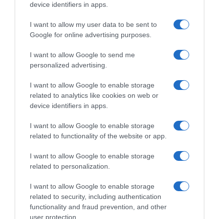
device identifiers in apps.
Il libro-agenda di Orto Da Coltivare, per programmare le
coltivazioni.
I want to allow my user data to be sent to
Google for online advertising purposes.
di
Matteo Cereda
I want to allow Google to send me
APPROFONDISCI
personalized advertising.
I want to allow Google to enable storage
Orto Da Coltivare è il blog di riferimento per chiunque abbia
related to analytics like cookies on web or
voglia di coltivare il proprio orto in modo naturale e
device identifiers in apps.
biologico. I nostri contenuti sono stati scritti per tutti i “livelli”
di esperienza: esperti di orticoltura biologica, giardinieri
I want to allow Google to enable storage
amatoriali, permacultori e agricoltori sostenibili, a chi si
related to functionality of the website or app.
avvicina per la prima volta all’autoproduzione alimentare e
anche al pensionato che cura l’orto. Orto Da Coltivare parla
I want to allow Google to enable storage
di tecniche di coltivazione, difesa biologica, varietà orticole,
related to personalization.
agricoltura rigenerativa e tutto ciò che riguarda l’orto
sinergico e sostenibile, l’agricoltura biologica certificata, la
biodiversità agraria e pratiche di agricoltura sostenibile,
I want to allow Google to enable storage
tutto fatto con guide pratiche per chi vuole sviluppare il
related to security, including authentication
proprio orto rispettando l’ambiente. Buon orto!
functionality and fraud prevention, and other
user protection.