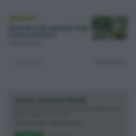
DIFESA ORTO
Difendere gli asparagi dagli
insetti parassiti
di
Sara Petrucci
Precedente
Successiva
Corso potatura facile
Impara le tecniche di potatura per prenderti cura
delle tue piante da frutto.
di
Pietro Isolan
e
Matteo Cereda