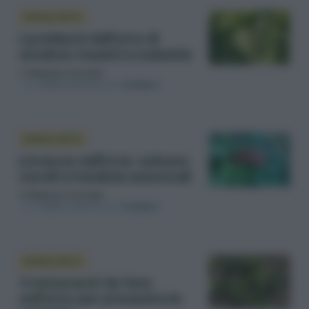
DIFESA ORTO
I problemi dell’orto di
ottobre: insetti e malattie
di
Matteo Cereda
In collaborazione con
Solabiol
DIFESA ORTO
Limacce nell’orto: salvare
cavoli e insalate autunnali
di
Matteo Cereda
In collaborazione con
Solabiol
DIFESA ORTO
Trattamenti da fare
nell’orto per prevenire le