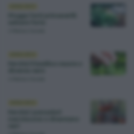
DIFESA ORTO
Piogge forti primaverili:
salvare l’orto
di
Matteo Cereda
DIFESA ORTO
Perché il basilico muore o
diventa nero
di
Matteo Cereda
DIFESA ORTO
Perché i pomodori
marciscono o diventano
neri