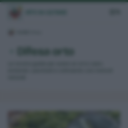
/
GUIDE
/
Difesa
/
Difesa orto
Le nostre guide per avere un orto sano
evitando i pesticidi e coltivando con metodi
naturali.