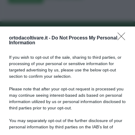
criviti alla newsletter
Iscriviti al
ortodacoltivare.it -
Do Not Process My Personal
Information
If you wish to opt-out of the sale, sharing to third parties, or
processing of your personal or sensitive information for
targeted advertising by us, please use the below opt-out
section to confirm your selection.
Dalla semina alla raccolta, consigli
su come far crescere
verdure
Please note that after your opt-out request is processed you
may continue seeing interest-based ads based on personal
biologiche
.
information utilized by us or personal information disclosed to
third parties prior to your opt-out.
Autori
Libri e Corsi
You may separately opt-out of the further disclosure of your
Attrezzi
Glossario
personal information by third parties on the IAB’s list of
downstream participants.