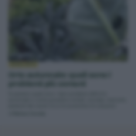
DIFESA ORTO
Orto autunnale: quali sono i
problemi più comuni
Scopriamo quali sono i tipici problemi dell’orto
autunnale e come possiamo evitarli: cavolaia, marciumi,
parassiti dei cavoli. Ecco le avversità e le soluzioni.
di
Matteo Cereda