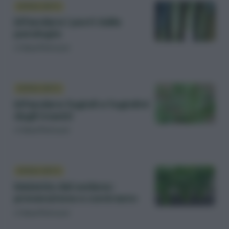
DIFESA ORTO
Difendere i porri dalle
patologie
di
Sara Petrucci
DIFESA ORTO
Difendere fagioli e fagiolini
dagli insetti
di
Sara Petrucci
DIFESA ORTO
Malattie del sedano:
prevenzione e contrasto
di
Sara Petrucci