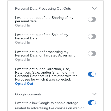
Contatti
Newsletter
Personal Data Processing Opt Outs
This information may also be disclosed by us to third parties
on the IAB’s List of Downstream Participants that may further
Trasparenza
Cos’è Orto Da Coltivare
I want to opt-out of the Sharing of my
disclose it to other third parties.
Mappa del sito
Chi è Matteo Cereda
personal data.
Opted In
Please note that this website/app uses one or more Google
services and may gather and store information including but
I want to opt-out of the Sale of my
Personal Data.
not limited to your visit or usage behaviour. You may click to
TORNA SU
SEGUICI SUI SOCIAL
Opted In
grant or deny consent to Google and its third-party tags to
use your data for below specified purposes in below Google
I want to opt-out of processing my
consent section.
Personal Data for Targeted Advertising.
Opted In
I want to opt-out of Collection, Use,
Retention, Sale, and/or Sharing of my
Personal Data that Is Unrelated with the
Purposes for which it was collected.
Opted Out
Google consents
I want to allow Google to enable storage
Un anno nell’orto
related to advertising like cookies on web or