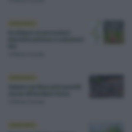
di
Matteo Cereda
DIFESA ORTO
Problemi ai pomodori:
identificazione e soluzioni
bio
di
Matteo Cereda
DIFESA ORTO
Gelate tardive primaverili:
come difendere l’orto
di
Matteo Cereda
DIFESA ORTO