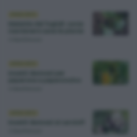
DIFESA ORTO
Malattie dei fagioli: come
mantenere sane le piante
di
Sara Petrucci
DIFESA ORTO
Insetti dannosi per
peperone e peperoncino
di
Sara Petrucci
DIFESA ORTO
Insetti dannosi ai carciofi
di
Sara Petrucci