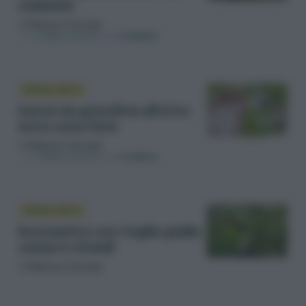
malattie
di
Matteo Cereda
In collaborazione con
Solabiol
DIFESA ORTO
Danni da grandine all’orto:
ecco cosa fare
di
Matteo Cereda
In collaborazione con
Solabiol
DIFESA ORTO
Rosmarino con foglie gialle:
cause e rimedi
di
Matteo Cereda