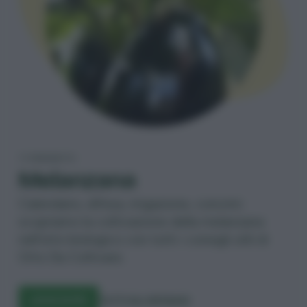
TI PRESENTO
Melanzana
Calendario, difesa, irrigazione, concimi:
scopriamo la coltivazione della melanzana
nell’orto biologico con tutti i consigli utili di
Orto Da Coltivare.
LEGGI DI PIÙ
TUTTI GLI ORTAGGI