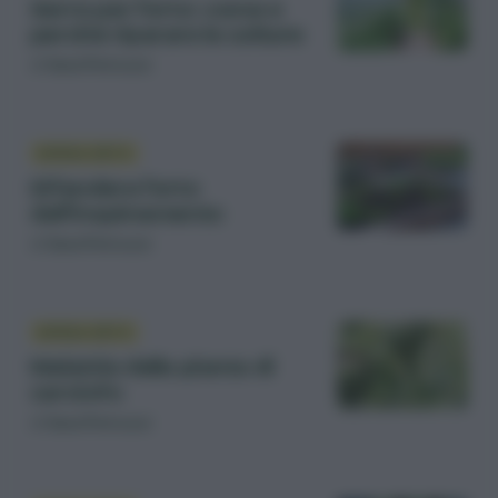
Serra per l’orto: come e
perché riparare le colture
di
Sara Petrucci
DIFESA ORTO
Difendere l’orto
dall’inquinamento
di
Sara Petrucci
DIFESA ORTO
Malattie della pianta di
carciofo
di
Sara Petrucci