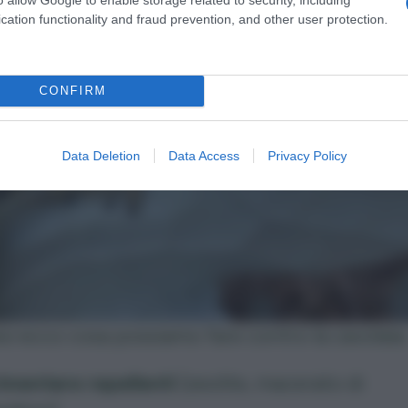
cation functionality and fraud prevention, and other user protection.
CONFIRM
Data Deletion
Data Access
Privacy Policy
esi ecco cosa possiamo fare contro la cavolaia
imentare repellenti
(
zeolite
,
macerato di