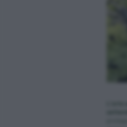
L’
orto 
settemb
protago