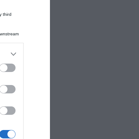
 third
mare
Downstream
er and store
to grant or
ed purposes
a