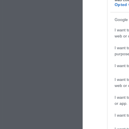
Opted 
Questo
farfall
Google 
schiusa
I want t
web or d
I want t
purpose
I want 
I want t
web or d
I want t
or app.
I want t
I want t