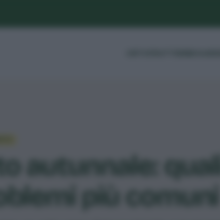
ORTO
FRUTTI
ERBE
GUIDE
ORTO
to autunnale: quali
oblemi più comuni