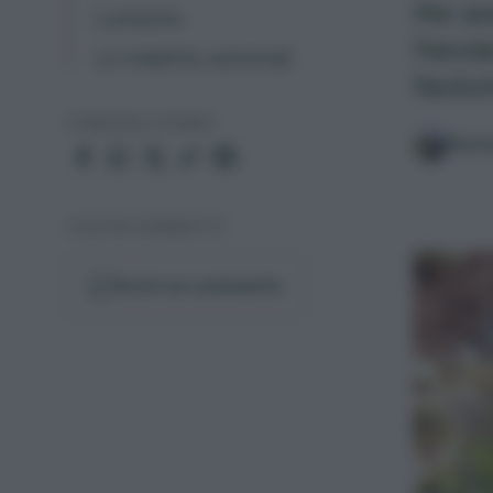
Per av
Lumache
Faccia
Le malattie autunnali
l'autu
CONDIVIDI O STAMPA
Matt
I VOSTRI COMMENTI (1)
Scrivi un commento