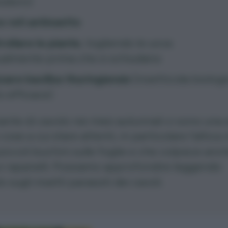
odoro
)
 reti antinsetto
ollare le piante
, togliendo le uova
almente prima che si schiudano
zzare
bacillus thuringiensis
(insetticida biolog
o efficace)
iante di cavolo nei mesi autunnali ci sono una 
 cose a cui stare attenti, in particolare
l’altica
c
iccoli buchini sulle foglie e che colpisce anc
e rapanelli. Possiamo approfondire leggendo
lo sugli insetti parassiti dei cavoli.