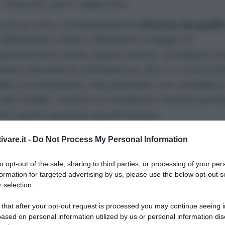
 finocchi, porri, radicchio.
tta di un orto completamente
diverso da quell
 differente clima e differenti ortaggi. Di
uenza sono molto diversi anche i problemi c
iamo durante la coltivazione. Non ci confron
do e siccità estivi, ma piuttosto con umidità 
o del freddo, mentre le condizioni mutate port
nti insetti parassiti da affrontare.
mo quali sono le avversità più diffuse che
ivare.it -
Do Not Process My Personal Information
o attaccare le piante in campo, vedremo ins
 metodi per prevenire i danni e per contrasta
to opt-out of the sale, sharing to third parties, or processing of your per
formation for targeted advertising by us, please use the below opt-out s
 è necessario
.
 selection.
 that after your opt-out request is processed you may continue seeing i
ased on personal information utilized by us or personal information dis