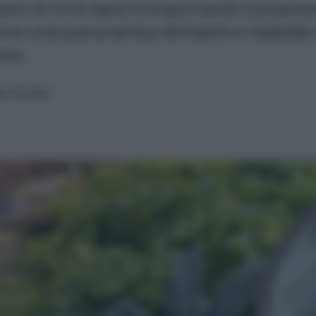
ere un orto sano è importante conoscere 
mo una panoramica di insetti e malattie 
nno.
eo Cereda