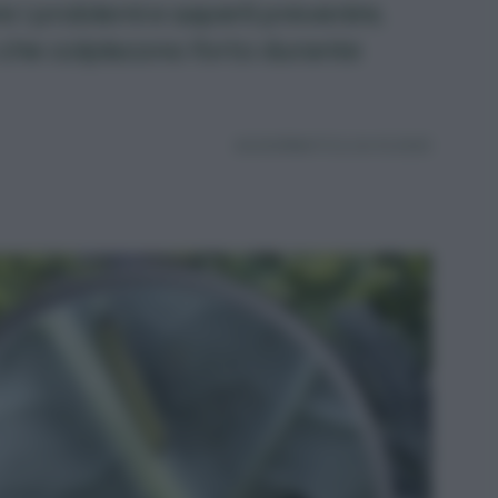
i problemi e saperli prevenire.
che colpiscono l'orto durante
AGGIORNATO IL 04.10.2025