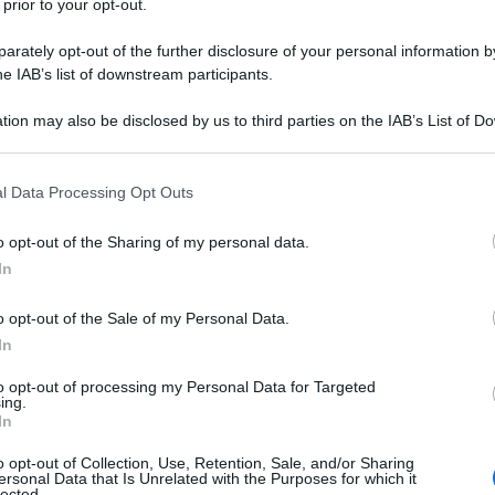
 prior to your opt-out.
Un anno nell’orto
rately opt-out of the further disclosure of your personal information by
he IAB’s list of downstream participants.
Il libro-agenda di Orto Da Coltivare, per program
le coltivazioni.
tion may also be disclosed by us to third parties on the IAB’s List of 
di
Matteo Cereda
 that may further disclose it to other third parties.
 that this website/app uses one or more Google services and may gath
l Data Processing Opt Outs
including but not limited to your visit or usage behaviour. You may click 
ACQUISTA
TUTTI I LIBRI
 to Google and its third-party tags to use your data for below specifi
o opt-out of the Sharing of my personal data.
ogle consent section.
In
o opt-out of the Sale of my Personal Data.
In
olaia
to opt-out of processing my Personal Data for Targeted
ing.
In
lema più frequente dell’orto autunnale è senz
o opt-out of Collection, Use, Retention, Sale, and/or Sharing
ersonal Data that Is Unrelated with the Purposes for which it
la cavolaia.
lected.