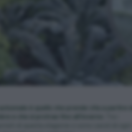
autunnale
è quello che prende vita a partire 
re e che si protrae fino all’inverno
. Tra i
nisti di questa stagione ci sono cavoli di ogni