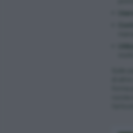
pom
Usare
Contr
manu
Utili
molt
Sulle p
di altre
forma p
rucola 
l’artico