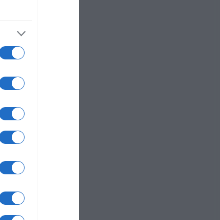
: la
 alla