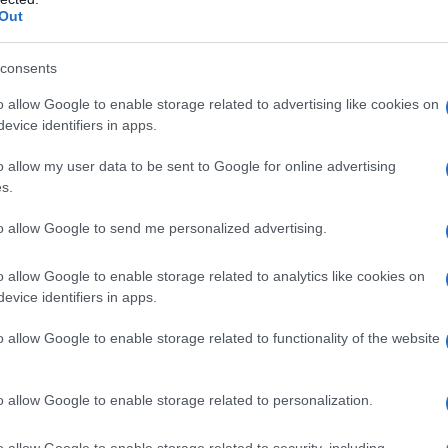
Out
 lepidottero
attacca tutte le specie di
cavolo
a adulta depone le uova sulle foglie delle piante,
consents
 le larve divorano le foglie.
o allow Google to enable storage related to advertising like cookies on
evice identifiers in apps.
o allow my user data to be sent to Google for online advertising
s.
INSETTO
Difendere l’orto dalla
to allow Google to send me personalized advertising.
cavolaia
o allow Google to enable storage related to analytics like cookies on
di Matteo Cereda
evice identifiers in apps.
o allow Google to enable storage related to functionality of the website
o allow Google to enable storage related to personalization.
o allow Google to enable storage related to security, including