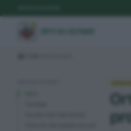
SEGUICI SUI SOCIAL
/
GUIDE
/
Difesa
/
Difesa orto
/
INDICE DEI CONTENUTI
DIFESA 
Or
Intro
Cavolaia
pr
Zucche che marciscono
Finocchi che restano piccoli