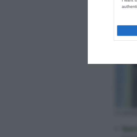
authenti
In sint
Sper