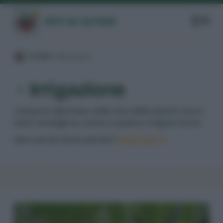
/
GUIDE
/
Coltivazione
/
Irrigazione
L'acqua è alla base della vita delle piante: ecco
tanti consigli su come e quanto irrigare l'orto.
Non sai da dove partire?
Inizia qui ➔