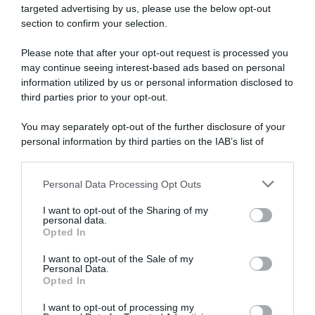
targeted advertising by us, please use the below opt-out
section to confirm your selection.
Dalla semina alla raccolta, consigli
su come far crescere
verdure
Please note that after your opt-out request is processed you
may continue seeing interest-based ads based on personal
biologiche
.
information utilized by us or personal information disclosed to
third parties prior to your opt-out.
Autori
Libri e Corsi
You may separately opt-out of the further disclosure of your
Attrezzi
Glossario
personal information by third parties on the IAB’s list of
downstream participants.
Contatti
Newsletter
Personal Data Processing Opt Outs
This information may also be disclosed by us to third parties
on the IAB’s List of Downstream Participants that may further
Trasparenza
Cos’è Orto Da Coltivare
I want to opt-out of the Sharing of my
disclose it to other third parties.
Mappa del sito
Chi è Matteo Cereda
personal data.
Opted In
Please note that this website/app uses one or more Google
services and may gather and store information including but
I want to opt-out of the Sale of my
Personal Data.
not limited to your visit or usage behaviour. You may click to
TORNA SU
SEGUICI SUI SOCIAL
Opted In
grant or deny consent to Google and its third-party tags to
use your data for below specified purposes in below Google
I want to opt-out of processing my
consent section.