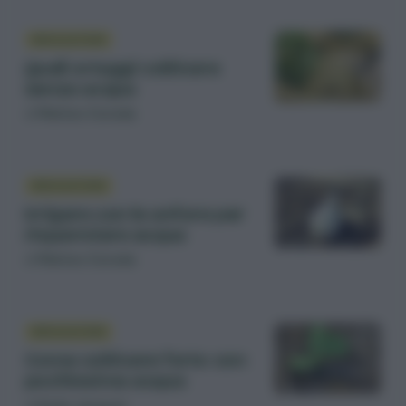
IRRIGAZIONE
Quali ortaggi coltivare
senza acqua
di
Matteo Cereda
IRRIGAZIONE
Irrigare con le anfore per
risparmiare acqua
di
Matteo Cereda
IRRIGAZIONE
Come coltivare l’orto con
pochissima acqua