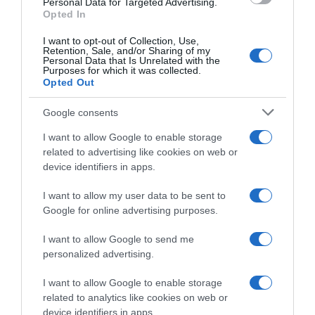
Personal Data for Targeted Advertising.
Opted In
I want to opt-out of Collection, Use,
Retention, Sale, and/or Sharing of my
Personal Data that Is Unrelated with the
Purposes for which it was collected.
Opted Out
Google consents
I want to allow Google to enable storage
Un anno nell’orto
related to advertising like cookies on web or
device identifiers in apps.
Il libro-agenda di Orto Da Coltivare, per programmare le
coltivazioni.
I want to allow my user data to be sent to
Google for online advertising purposes.
di
Matteo Cereda
I want to allow Google to send me
APPROFONDISCI
personalized advertising.
I want to allow Google to enable storage
Orto Da Coltivare è il blog di riferimento per chiunque abbia
related to analytics like cookies on web or
voglia di coltivare il proprio orto in modo naturale e
device identifiers in apps.