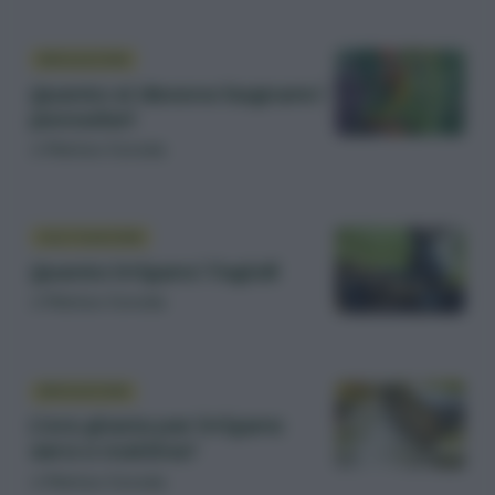
IRRIGAZIONE
Quanto si devono bagnare i
pomodori
di
Matteo Cereda
COLTIVAZIONE
Quanto irrigare i fagioli
di
Matteo Cereda
IRRIGAZIONE
L’ora giusta per irrigare:
sera o mattina?
di
Matteo Cereda