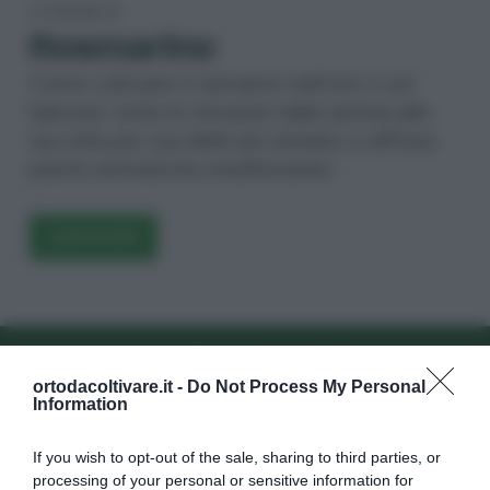
TI PRESENTO
Rosmarino
Come coltivare il rosmarino nell’orto o sul
balcone: tutte le istruzioni dalla semina alla
raccolta per una delle più semplici e diffuse
piante aromatiche mediterranee.
LEGGI DI PIÙ
r
Iscriviti alla newsletter
Iscri
ortodacoltivare.it -
Do Not Process My Personal
Information
If you wish to opt-out of the sale, sharing to third parties, or
processing of your personal or sensitive information for