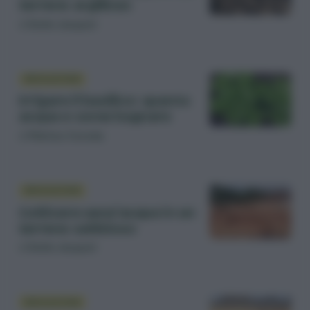
terreno argilloso
di
Emile Jacquet
IRRIGAZIONE
Irrigare il basilico: quanta
acqua e come bagnare
di
Matteo Cereda
IRRIGAZIONE
Coltivare senz’acqua in un
terreno sabbioso
di
Emile Jacquet
IRRIGAZIONE