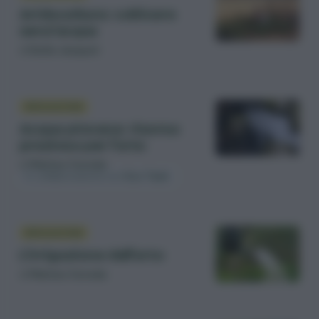
Aridocoltura: coltivare
senz’acqua
di
Emile Jacquet
IRRIGAZIONE
Acqua piovana: risorsa
preziosa per l’orto
di
Matteo Cereda
In collaborazione con
Eco Tank
IRRIGAZIONE
L’irrigazione dell’orto
di
Matteo Cereda