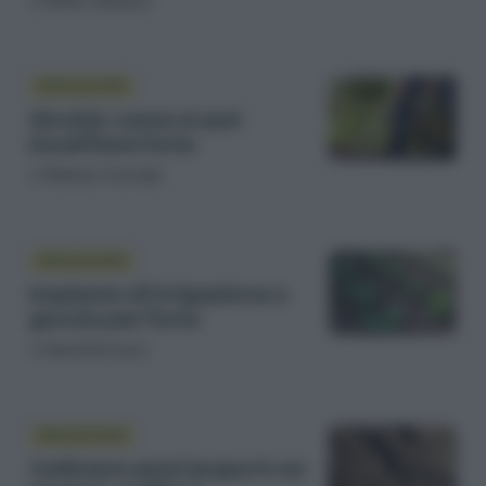
di
Emile Jacquet
IRRIGAZIONE
Siccità: come si può
innaffiare l’orto
di
Matteo Cereda
IRRIGAZIONE
Impianto di irrigazione a
goccia per l’orto
di
Sara Petrucci
IRRIGAZIONE
Coltivare senz’acqua in un