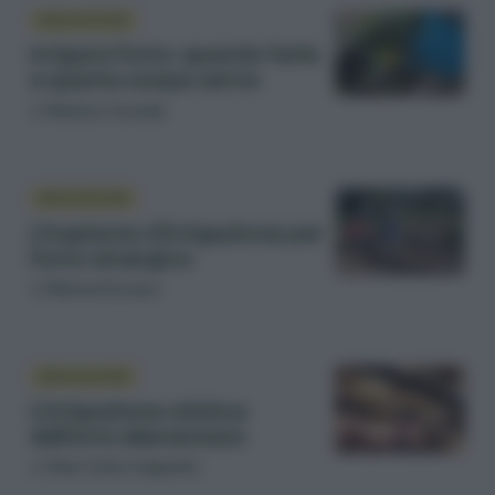
IRRIGAZIONE
Irrigare l’orto: quando farlo
e quanta acqua serve
di
Matteo Cereda
IRRIGAZIONE
L’impianto d’irrigazione per
l’orto sinergico
di
Marina Ferrara
IRRIGAZIONE
L’irrigazione minima
dell’orto elementare
di
Gian Carlo Cappello