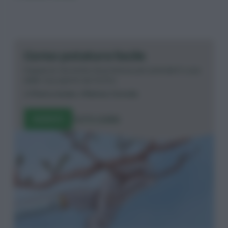
Corso potatura facile
Impara le tecniche di potatura per prenderti cura
delle tue piante da frutto.
di
Pietro Isolan
e
Matteo Cereda
ISCRIVITI
TUTTI I CORSI