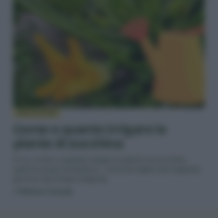
IRRIGAZIONE
Come e quanto irrigare le
piante di zucchina
Ecco come e quando irrigare le piante di zucchina,
quanta acqua richiedono, i metodi migliori per bagnare,
gli errori da evitare irrigando.
di
Matteo Cereda