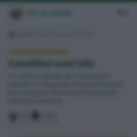
/
GUIDE
/
Raccolta
/
Utilizzo e conservazione
/
UTILIZZO E CONSERVAZIONE
Cavolfiori sott’olio
Un ottimo metodo per mantenere i
cavolfiori in dispensa e riscoprirli anche
fuori stagione. Ecco a voi la ricetta del
cavolfiore sott’olio.
Fabio
Claudia
AGGIORNATO IL 27.06.2025