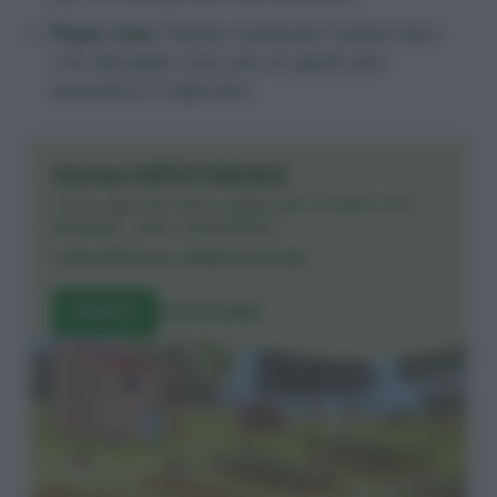
Pepe rosa.
Potete sostituire il pepe nero
con del pepe rosa, per un gusto più
aromatico e delicato.
Corso ORTO FACILE
Tutto quel che serve sapere per un buon orto
biologico, sano e produttivo.
di
Sara Petrucci
e
Matteo Cereda
ISCRIVITI
TUTTI I CORSI