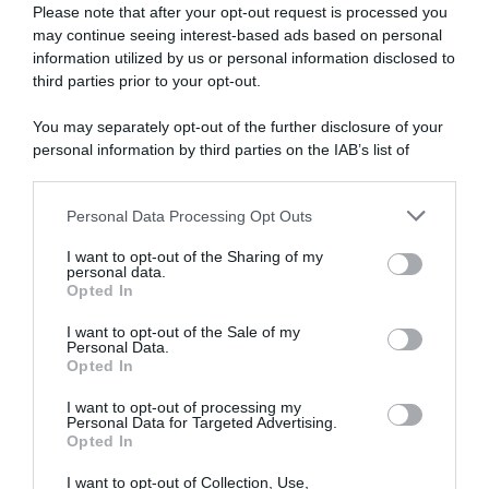
su come far crescere
verdure
Please note that after your opt-out request is processed you
may continue seeing interest-based ads based on personal
biologiche
.
information utilized by us or personal information disclosed to
third parties prior to your opt-out.
Autori
Libri e Corsi
You may separately opt-out of the further disclosure of your
Attrezzi
Glossario
personal information by third parties on the IAB’s list of
downstream participants.
Contatti
Newsletter
Personal Data Processing Opt Outs
This information may also be disclosed by us to third parties
on the IAB’s List of Downstream Participants that may further
Trasparenza
Cos’è Orto Da Coltivare
I want to opt-out of the Sharing of my
disclose it to other third parties.
Mappa del sito
Chi è Matteo Cereda
personal data.
Opted In
Please note that this website/app uses one or more Google
services and may gather and store information including but
I want to opt-out of the Sale of my
Personal Data.
not limited to your visit or usage behaviour. You may click to
TORNA SU
SEGUICI SUI SOCIAL
Opted In
grant or deny consent to Google and its third-party tags to
use your data for below specified purposes in below Google
I want to opt-out of processing my
consent section.
Personal Data for Targeted Advertising.
Opted In
I want to opt-out of Collection, Use,