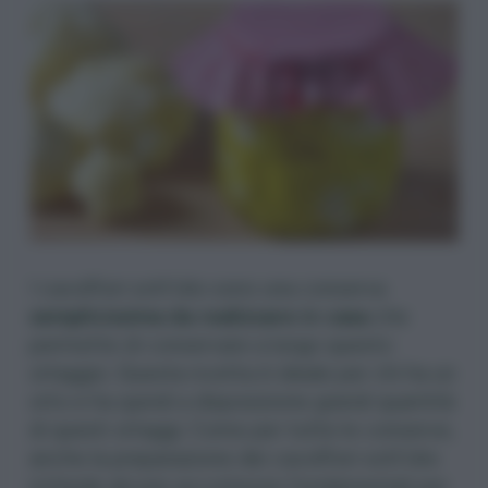
I cavolfiori sott’olio sono una conserva
semplicissima da realizzare in casa
che
permette di conservare a lungo questo
ortaggio. Questa ricetta è ideale per chi ha un
orto e ha quindi a disposizione grandi quantità
di questi ortaggi. Come per
tutte le conserve
,
anche la preparazione dei cavolfiori sott’olio
richiede alcune accortezze fondamentali per