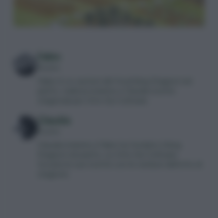
Fabio
Ricette
Fabio è co-autore del food blog Stagioni nel
piatto, realizza insieme a Claudia ricette
stagionali per Orto Da Coltivare.
Claudia
Ricette
Claudia insieme a Fabio ha fondato il blog
Stagioni nel piatto, su Orto Da Coltivare
trovate le sue ricette con le verdure dell’orto di
stagione.