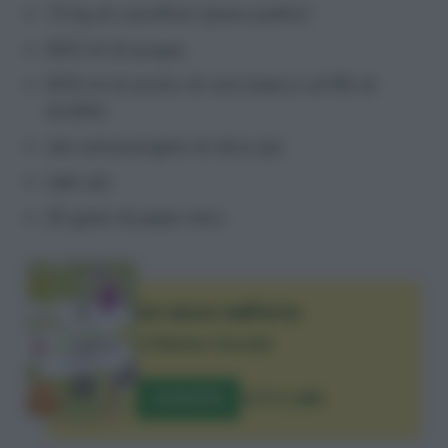
1.5 kg di cavolfiori (peso pulito)
600 ml di acqua
800 ml di aceto di vino bianco al 6% di
acidità
olio extravergine di oliva q.b.
sale q.b.
25 grani di pepe nero
Un anno nell’orto
di
Matteo Cereda
ACQUISTA
TUTTI I LIBRI