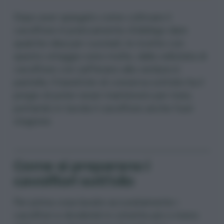
Dopo aver spiegato
come coltivare il
cavolfiore
è praticamente d’obbligo dare
qualche idea per cucinarli, le ricette con
questo ortaggio sono molte, dalla vellutata di
cavolfiore con zafferano alla verdura in
pastella. Il barattolo di conserva sottolio ha il
pregio di poter esser mantenuto per mesi,
portando in tavola il cavolfiore anche fuori
stagione.
Come si preparano i
cavolfiori sott’olio
Per prima cosa lavate accuratamente i
cavolfiori e divideteli in cimette più o meno