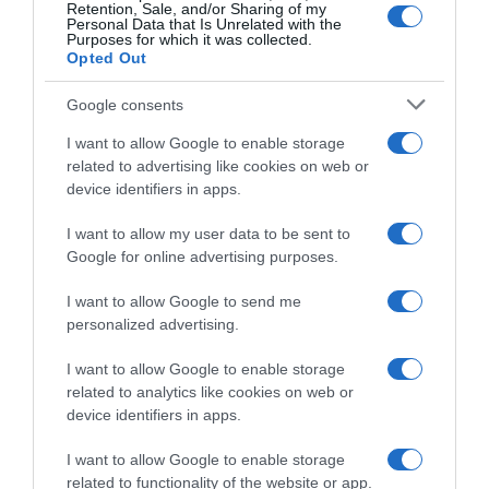
Retention, Sale, and/or Sharing of my
Personal Data that Is Unrelated with the
Purposes for which it was collected.
Opted Out
Google consents
I want to allow Google to enable storage
Un anno nell’orto
related to advertising like cookies on web or
device identifiers in apps.
Il libro-agenda di Orto Da Coltivare, per programmare le
coltivazioni.
I want to allow my user data to be sent to
Google for online advertising purposes.
di
Matteo Cereda
I want to allow Google to send me
APPROFONDISCI
personalized advertising.
I want to allow Google to enable storage
Orto Da Coltivare è il blog di riferimento per chiunque abbia
related to analytics like cookies on web or
voglia di coltivare il proprio orto in modo naturale e
device identifiers in apps.
biologico. I nostri contenuti sono stati scritti per tutti i “livelli”
di esperienza: esperti di orticoltura biologica, giardinieri
I want to allow Google to enable storage
amatoriali, permacultori e agricoltori sostenibili, a chi si
related to functionality of the website or app.