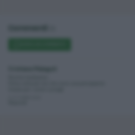
Commenti
(1)
SCRIVI UN COMMENTO
Cristiana Malaguti
Ricetta facilissima…
Prima volta per me che sono una principiante.
Grazie per i vostri consigli.
21 OTTOBRE 2020
Rispondi