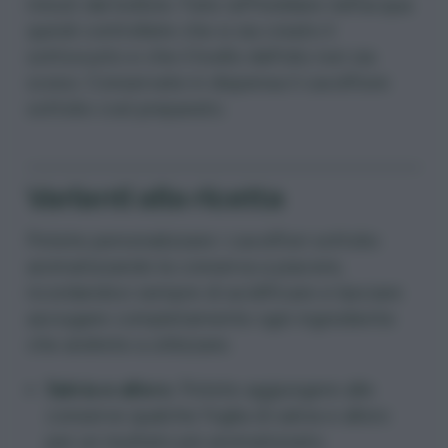
minuti dal bollore. Fate raffreddare nell’acqua
quindi controllate che si sia creato il
sottovuoto e che il livello dell’olio non sia
sceso. Conservate in dispensa il cavolfiore
sottolio così preparato.
Varianti alla ricetta
Potete personalizzare i cavolfiori sottolio
aromatizzando la conserva a piacere,
ricordandovi sempre di acidificare e lasciare
asciugare completamente ogni ingrediente
che andrete a utilizzare.
Salvia e alloro
. Potete aggiungere alle
conserve qualche foglia di salvia e alloro
per un risultato più aromatizzato.