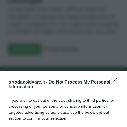
Le lattughe sono molto diffuse negli orti
famigliari. Le lattuge da cespo producono un
cespo sviluppato e si raccoglie tutta la pianta,
le insalate da taglio permettono più raccolte.
LEGGI DI PIÙ
TUTTI GLI ORTAGGI
er
Iscriviti alla newsletter
Iscr
ortodacoltivare.it -
Do Not Process My Personal
Information
If you wish to opt-out of the sale, sharing to third parties, or
processing of your personal or sensitive information for
targeted advertising by us, please use the below opt-out
section to confirm your selection.
Dalla semina alla raccolta, consigli