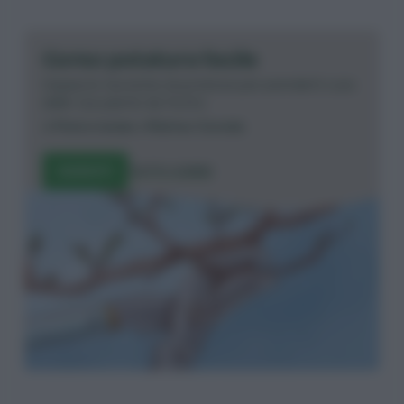
Corso potatura facile
Impara le tecniche di potatura per prenderti cura
delle tue piante da frutto.
di
Pietro Isolan
e
Matteo Cereda
ISCRIVITI
TUTTI I CORSI