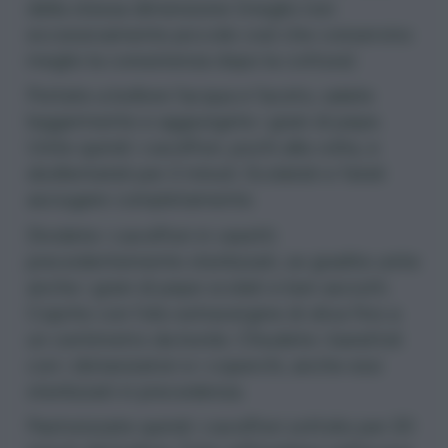
della stessa dimensione (meglio non
eccessivamente piccole così che conservino
meglio la consistenza dopo la cottura).
Portate a bollore l’acqua e l’aceto, salate
leggermente e aggiungete i grani di pepe.
Unite quindi i cavolfiori, pochi alla volta, e
sbollentateli per 2 minuti. Scolateli e fateli
asciugare completamente.
Dividete i cavolfiori in vasetti
precedentemente sterilizzati, se gradite unite
anche i grani di pepe scolati e ben asciutti.
Coprite con l’olio extravergine di oliva fino a
un centimetro da bordo. Chiudete i barattoli
con i distanziatori e i coperchi, anche essi
sterilizzati in precedenza.
Pastorizzate quindi i cavolfiori sottolio per 20