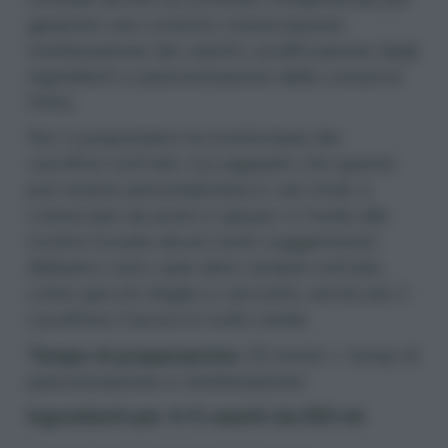
garantire una corretta conservazione:
sterilizzazione dei vasetti
, acidificazione degli
ingredienti e pastorizzazione della conserva
finita.
Noi vi proponiamo la ricetta base dei
cavolfiori sott’olio, ma sappiate che questa
può essere personalizzata in vari modi, a
cominciare da aromi e spezie: in fondo alla
ricetta trovate alcuni nostri suggerimenti.
Abbiamo visto varie altre verdure sottolio,
come
spicchi d’aglio
e
carciofini
, anche per il
cavolfiore il lavoro è molto simile.
Tempo di preparazione:
20 minuti + tempi di
pastorizzazione e sterilizzazione
Ingredienti per 4-5 vasetti da 250 ml: