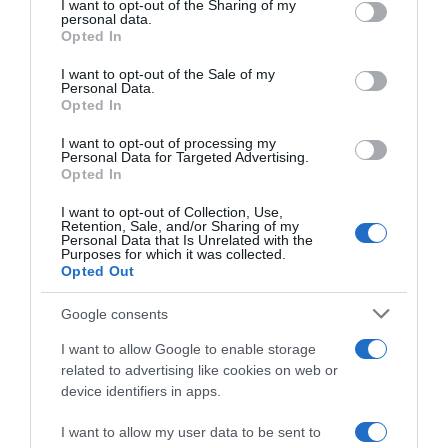
I want to opt-out of the Sharing of my
disclose it to other third parties.
personal data.
Attrezzi
Glossario
Opted In
Please note that this website/app uses one or more Google
services and may gather and store information including but
I want to opt-out of the Sale of my
Contatti
Newsletter
Personal Data.
not limited to your visit or usage behaviour. You may click to
Opted In
Trasparenza
Cos’è Orto Da Coltivare
grant or deny consent to Google and its third-party tags to
use your data for below specified purposes in below Google
Mappa del sito
Chi è Matteo Cereda
I want to opt-out of processing my
consent section.
Personal Data for Targeted Advertising.
Opted In
I want to opt-out of Collection, Use,
TORNA SU
SEGUICI SUI SOCIAL
Retention, Sale, and/or Sharing of my
Personal Data that Is Unrelated with the
Purposes for which it was collected.
Opted Out
Google consents
I want to allow Google to enable storage
related to advertising like cookies on web or
device identifiers in apps.
I want to allow my user data to be sent to