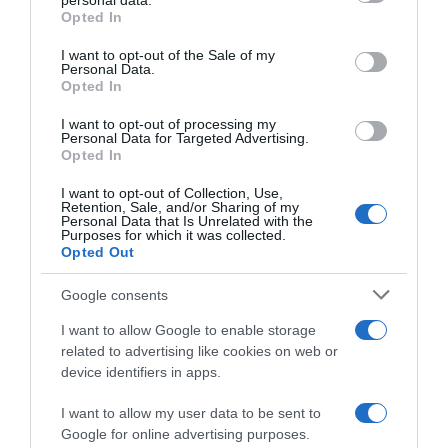
personal data.
Opted In
Please note that this website/app uses one or more Google
services and may gather and store information including but
I want to opt-out of the Sale of my
Personal Data.
not limited to your visit or usage behaviour. You may click to
TORNA SU
SEGUICI SUI SOCIAL
Opted In
grant or deny consent to Google and its third-party tags to
use your data for below specified purposes in below Google
I want to opt-out of processing my
consent section.
Personal Data for Targeted Advertising.
Opted In
I want to opt-out of Collection, Use,
Retention, Sale, and/or Sharing of my
Personal Data that Is Unrelated with the
Purposes for which it was collected.
Opted Out
Google consents
I want to allow Google to enable storage
Un anno nell’orto
related to advertising like cookies on web or
device identifiers in apps.
Il libro-agenda di Orto Da Coltivare, per programmare le
coltivazioni.
I want to allow my user data to be sent to
Google for online advertising purposes.
di
Matteo Cereda