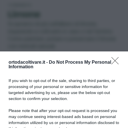
TI PRESENTO
Limone
Scopriamo di più sull’albero di limone,
imparando a coltivarlo in vaso o nel terreno.
Come piantare, potare e preservare il limone
con metodi naturali.
ortodacoltivare.it -
Do Not Process My Personal
LEGGI DI PIÙ
Information
If you wish to opt-out of the sale, sharing to third parties, or
processing of your personal or sensitive information for
letter
Iscriviti alla newsletter
targeted advertising by us, please use the below opt-out
section to confirm your selection.
Please note that after your opt-out request is processed you
may continue seeing interest-based ads based on personal
information utilized by us or personal information disclosed to