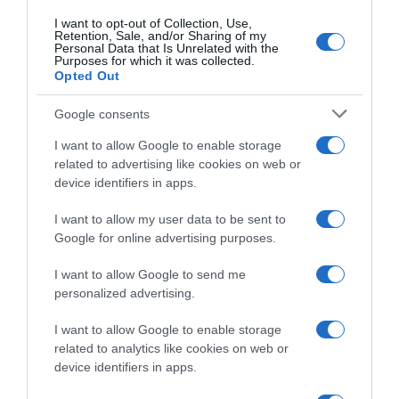
I want to opt-out of Collection, Use,
Retention, Sale, and/or Sharing of my
Personal Data that Is Unrelated with the
Purposes for which it was collected.
Opted Out
Google consents
I want to allow Google to enable storage
related to advertising like cookies on web or
device identifiers in apps.
Un anno nell’orto
I want to allow my user data to be sent to
Il libro-agenda di Orto Da Coltivare, per programmare le
Google for online advertising purposes.
coltivazioni.
di
Matteo Cereda
I want to allow Google to send me
personalized advertising.
APPROFONDISCI
I want to allow Google to enable storage
related to analytics like cookies on web or
device identifiers in apps.
Orto Da Coltivare è il blog di riferimento per chiunque abbia
voglia di coltivare il proprio orto in modo naturale e