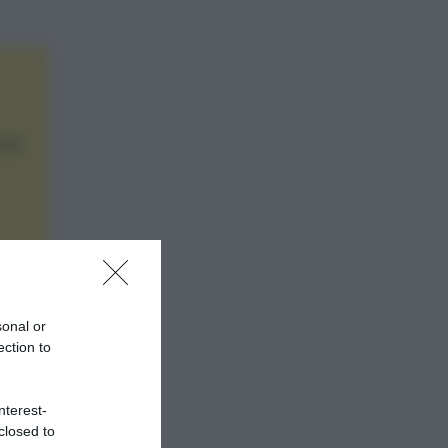
ede
sonal or
ection to
nterest-
closed to