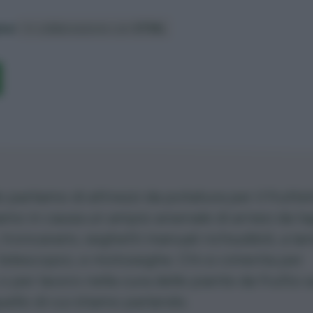
iani
In collaborazione con
STIHL
parliamo di attrezzi da potatura per il frutte
mo in causa un ampio arsenale di arnesi da tag
 troncarami,
seghetti manuali richiudibili
, a la
 telescopici, e motoseghe. Chi si cimenta per
 per lavoro nella cura delle piante da frutto s
ello di cui stiamo parlando.