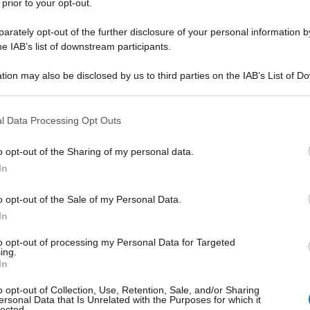
 prior to your opt-out.
tore a batteria Stihl GTA 26 si presenta con u
rately opt-out of the further disclosure of your personal information by
che si potrebbe dire ispirato a quello di un
he IAB’s list of downstream participants.
tore, essendo
pensato per l’utilizzo sicuro con
tion may also be disclosed by us to third parties on the IAB’s List of 
no. La batteria agli ioni di litio da 10.8V trov
 that may further disclose it to other third parties.
iamento nell’impugnatura
e può essere sostitu
 that this website/app uses one or more Google services and may gath
attito di ciglia proprio come si fa con quelle d
l Data Processing Opt Outs
including but not limited to your visit or usage behaviour. You may click 
ri.
 to Google and its third-party tags to use your data for below specifi
o opt-out of the Sharing of my personal data.
ogle consent section.
In
re
si trova nella parte alta, sopra l’impugnatur
n bilanciamento, mentre l
a barra, da 10 cm e
o opt-out of the Sale of my Personal Data.
ggiata con catena PM3 ¼“ si trova nella part
In
e, dotata di calotta flessibile di protezione
pe
to opt-out of processing my Personal Data for Targeted
ing.
uperiore.
In
na non necessita di regolazione della tensione
o opt-out of Collection, Use, Retention, Sale, and/or Sharing
ersonal Data that Is Unrelated with the Purposes for which it
 possibile smontare barra e catena senza attre
lected.