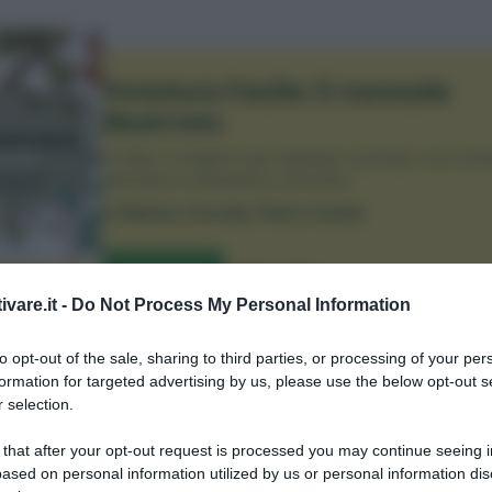
Potatura Facile: il manuale
illustrato
Un libro completo per imparare a potare, con sch
illustrate e indicazioni concrete.
di
Matteo Cereda
,
Pietro Isolan
ACQUISTA
TUTTI I LIBRI
ivare.it -
Do Not Process My Personal Information
to opt-out of the sale, sharing to third parties, or processing of your per
formation for targeted advertising by us, please use the below opt-out s
 selection.
26: come è fatto
 that after your opt-out request is processed you may continue seeing i
ased on personal information utilized by us or personal information dis