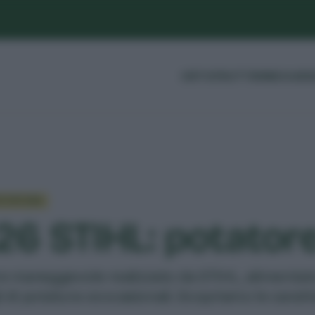
ORTO
FRUTTI
ERBE
GUIDE
POTATURA
6 STIHL: potatore
 maneggevole realizzato da STIHL, alimentato a b
li di potatura occcasionali. Scopriamo le caratte