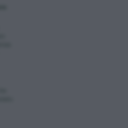
ore
so
enza
che
utato