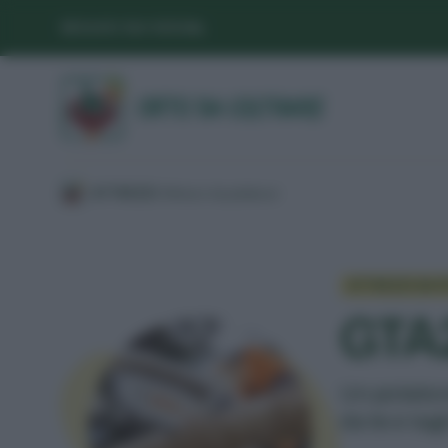
SEGUICI SUI SOCIAL
/
ATTREZZI
/
Attrezzi da potatura
/
ATTREZZI DA 
GTA2
Un potatore
da te e tag