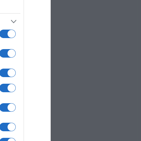
sso
seghe
mia
a
gior