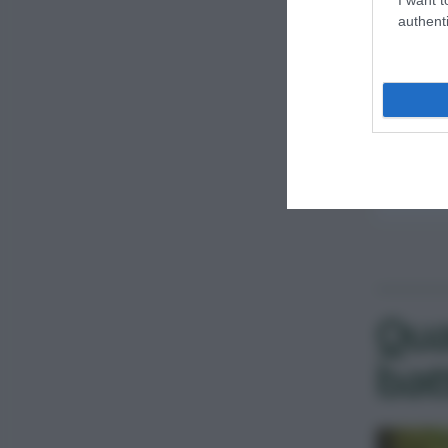
authenti
Qua
bat