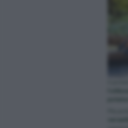
Il pota
l’utili
potatur
Ma pota
versati