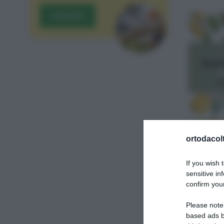
ACQUISTA
ortodacolt
If you wish 
sensitive in
confirm your
GTA
Please note
based ads b