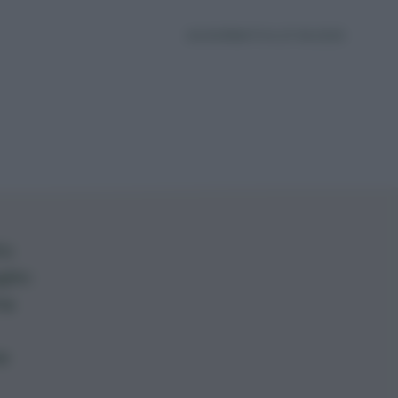
AGGIORNATO IL 27.06.2025
to
lio:
ma
a