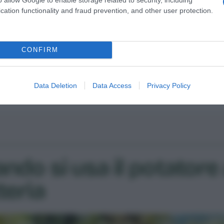
cation functionality and fraud prevention, and other user protection.
ATTREZZO
Potature rapide: ecco il
CONFIRM
nuovo potatore STIHL GTA
40
Data Deletion
Data Access
Privacy Policy
di Matteo Cereda
ndo si usa il potatore
teria