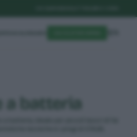
CHI SIAMO
NEWSLETTER
LIBRI E CORSI
DIFESA
CALENDARIO
CALCOLATORE SEMINA
 a batteria
atteria, ideale per piccoli lavori di fai
ristiche tecniche e i pregi di GTA26.