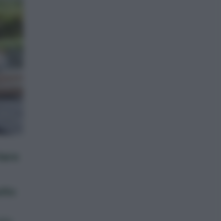
tare
lto