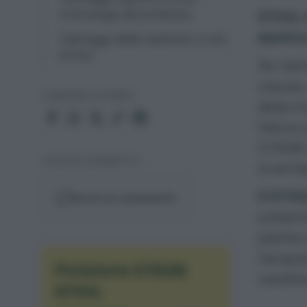
motosega da potatura
STIHL h
elettri
Vantaggi delle batterie a ioni
di litio
Se l’at
cesoia,
CONDIVIDI O STAMPA
della
m
fatica 
GTA26 v
I VOSTRI COMMENTI (1)
invent
Il GTA2
Scrivi un commento
soltant
piante 
l’acqui
Potatore GTA26
caratte
STIHL