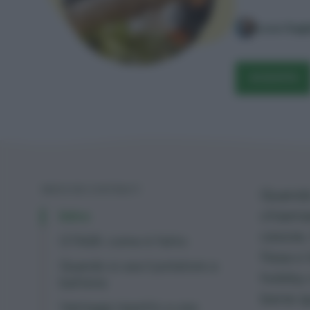
Luca Gagl
ACQUISTA
INDICE DEI CONTENUTI
Quando 
chiamia
Intro
cesoie,
GTA26: come è fatto
fissa o
Quando si usa il potatore a
hobby o
batteria
bene qu
Vantaggi rispetto a una