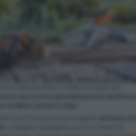
tore a batteria Stihl GTA26 è pensato per
zzatore che si trova sporadicamente ad affron
e di alberi, arbusti e siepi
.
re non è l’unico scopo di questo
attrezzo mo
le
: possiamo impiegarlo in piccoli lavori di