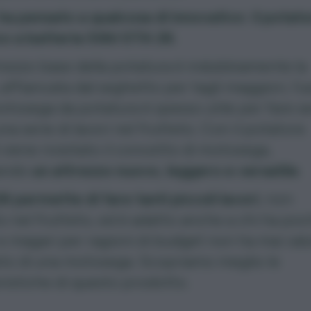
a pensato a qualcosa di innovativo: il potat
co a batteria Stihl GTA 26.
trezzo base della potatura è indubbiamente la
 affiancata dal seghetto per tagli maggiori, l’u
otosega da potatura
è spesso utile per fare s
una serie di lavori nel frutteto. Con il potatore
iene rivisitato il concetto di motosega,
ando
un attrezzo nuovo, leggero e versatile
.
6 permette di fare tanti piccoli lavori
, non
o nel frutteto, ed è adatto anche a chi ha po
e magari per ragioni di budget non ha mai val
sto di una motosega. Scopriamo meglio le
ristiche di questo prodotto.