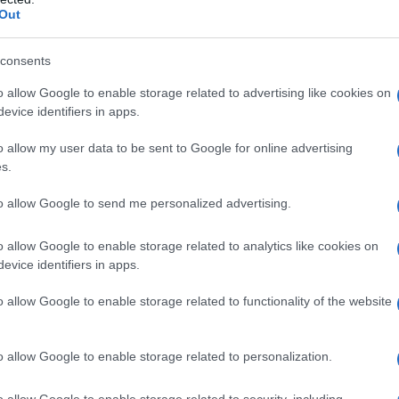
Out
ndo il carter di protezione fissato con lo ste
zato sistema impiegato nei tappi delle moto
consents
io STIHL. Non è inoltre presente il serbatoio
o allow Google to enable storage related to advertising like cookies on
io, in quanto una semplice e sporadica
evice identifiers in apps.
cazione manuale con l’erogatore fornito in
o allow my user data to be sent to Google for online advertising
one è sufficiente.
s.
al grilletto, attivabile con la pressione del dito
to allow Google to send me personalized advertising.
, troviamo anche
l’indicatore di carica della
a
, per avere sempre sotto controllo l’autono
o allow Google to enable storage related to analytics like cookies on
evice identifiers in apps.
 e lo stato della batteria.
o allow Google to enable storage related to functionality of the website
 un potatore adatto a piccoli lavori, STIHL h
ato anche un attrezzo professionale con mag
a e autonomia, GTA40.
o allow Google to enable storage related to personalization.
o allow Google to enable storage related to security, including