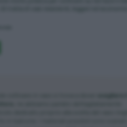
ne molto pratica per coltivare su terrazzi e ba
 Si tratta di vasi resistenti, leggeri ed economi
ereda
le coltivare in vaso si trova a dover
scegliere i
itore
, ne abbiamo parlato dettagliatamente
ticolo dedicato proprio alla
scelta del vaso mig
to in balcone. I materiali possibili sono svariati