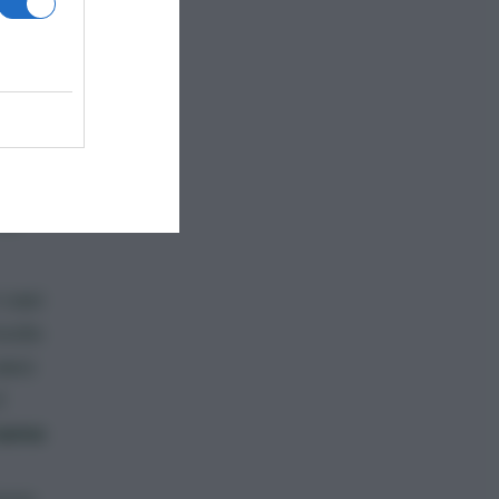
ne.
 casi
modo
vaso
l
 sono