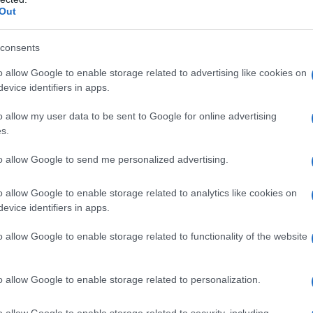
Out
consents
o allow Google to enable storage related to advertising like cookies on
evice identifiers in apps.
o allow my user data to be sent to Google for online advertising
s.
to allow Google to send me personalized advertising.
o vasi in tessuto geotessile di
ogni forma e
o allow Google to enable storage related to analytics like cookies on
evice identifiers in apps.
ione
, si possono scegliere sia classici formati
ri che vasche quadrate o rettangolari. In gene
o allow Google to enable storage related to functionality of the website
tipo di vaso viene prodotto di dimensione m
 grande, che si rivela ideale per coltivare gran
o allow Google to enable storage related to personalization.
egli ortaggi.
o allow Google to enable storage related to security, including