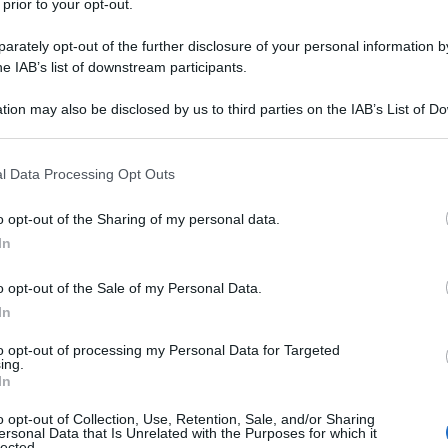
 prior to your opt-out.
ile, non funzionale all’uso a vaso, che compo
rately opt-out of the further disclosure of your personal information by
to di costante umidità. I vasi in tessuto
non s
he IAB’s list of downstream participants.
particolarmente ecologici
, possiamo equiparar
 plastica dal punto di vista ambientale.
tion may also be disclosed by us to third parties on the IAB’s List of 
 that may further disclose it to other third parties.
re che formano il contenitore vengono
agugli
 that this website/app uses one or more Google services and may gath
l Data Processing Opt Outs
camente a creare una maglia fitta, in modo t
including but not limited to your visit or usage behaviour. You may click 
 to Google and its third-party tags to use your data for below specifi
far fuoriuscire la terra, ma comunque non
o opt-out of the Sharing of my personal data.
ogle consent section.
amente ermetica, per cui il vaso risulta
In
ante. Si tratta di un materiale
molto resistent
o opt-out of the Sale of my Personal Data.
endo rigido è quasi impossibile da rompere.
In
to opt-out of processing my Personal Data for Targeted
ing.
In
o opt-out of Collection, Use, Retention, Sale, and/or Sharing
ersonal Data that Is Unrelated with the Purposes for which it
lected.