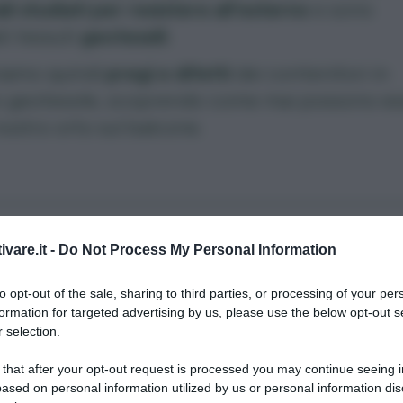
li studiati per resistere all’esterno
e sono
i tessuti
geotessili
.
iamo quindi
pregi e difetti
dei contenitori in
o geotessile, scoprendo come mai possono es
 nostro
orto sul balcone
.
e è fatto il vaso
ivare.it -
Do Not Process My Personal Information
tessile
to opt-out of the sale, sharing to third parties, or processing of your per
formation for targeted advertising by us, please use the below opt-out s
 selection.
uto geotessile si realizza con
fibre sintetiche
, i
li quali polipropilene e poliestere: purtroppo 
 that after your opt-out request is processed you may continue seeing i
ased on personal information utilized by us or personal information dis
eriale naturale comporterebbe un contenitore