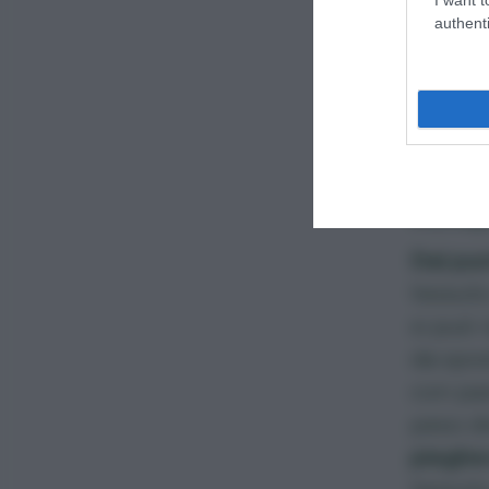
authenti
Pre
I vanta
moltepl
Dal pun
tessuto
si può r
da spos
con par
peso d
pieghe