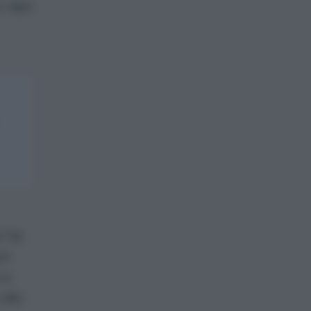
 vasi
e ha
uò
si
 dei