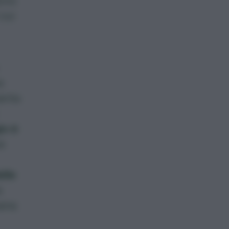
gono
 cui
a
anta
io è
ie
elle
a
sana