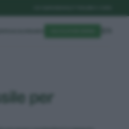
CHI SIAMO
NEWSLETTER
LIBRI E CORSI
DIFESA
CALENDARIO
CALCOLATORE SEMINA
sile per