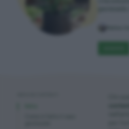
Una soluzio
geotessile.
Matteo C
ACQUISTA
INDICE DEI CONTENUTI
Chi vuo
conten
Intro
nell’ar
Come è fatto il vaso
per l’or
geotessile