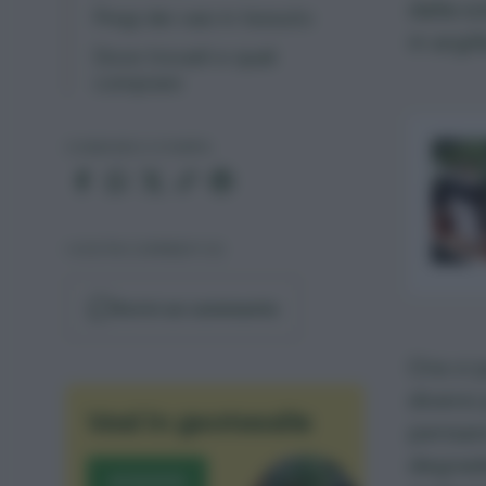
dalla s
Pregi dei vasi in tessuto
in argill
Dove trovarli e quali
comprare
CONDIVIDI O STAMPA
I VOSTRI COMMENTI (5)
Scrivi un commento
Ora vi 
diversi
Vasi in geotessile
pensare
degrad
ACQUISTA