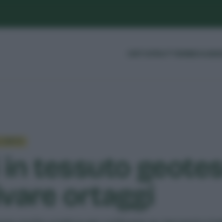
ORTO
FRUTTI
ERBE
GUIDE
 L’ORTO
 in tessuto geotes
ivare ortaggi