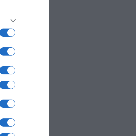
re
edia