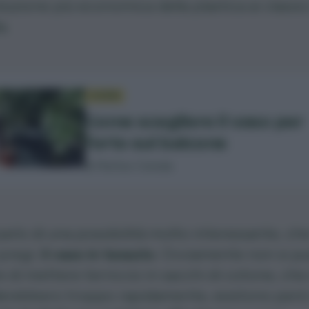
oluzione più economica della plastica ai classici
a.
GUIDA
Come scegliere il vaso per
l’orto sul balcone
di Matteo Cereda
parlo di una possibilità molto interessante, ch
 pregi:
il vaso in tessuto
. Ovviamente non si p
 di mettere terriccio in sacchi di cotone, che 
erebbero troppo rapidamente, esistono però