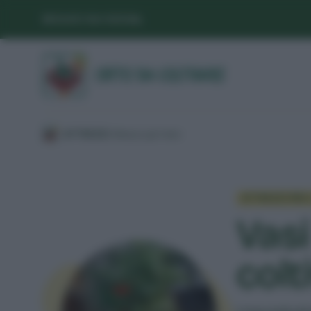
SEGUICI SUI SOCIAL
/
ATTREZZI
/
Attrezzi per l’orto
/
ATTREZZI PER
Vasi
colt