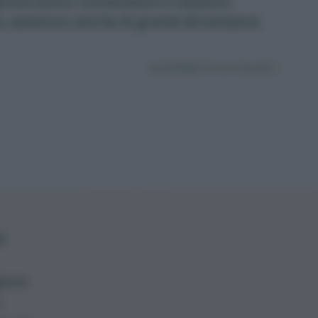
lconi sono i contenitori in tessuto
ci, esistono anche di grandi dimensioni.
AGGIORNATO IL 27.06.2025
l
liore
: