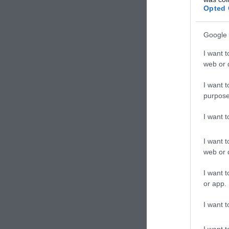
Opted 
Google 
I want t
web or d
I want t
purpose
I want 
Esiston
I want t
web or d
dimens
circola
I want t
questo 
or app.
o molto
I want t
parte d
I want t