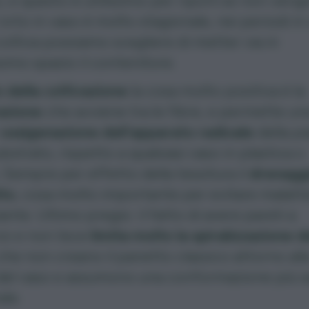
, e questo è utilissimo per riporli se non ven
L’orto in vaso è molto stagionale, nei periodi in
coltiva possiamo scegliere di metter via in
imo spazio il contenitore.
o della coltivazione
la cosa molto positiva è la
azione
che avviene tra le fibre, e permette un
r
ossigenazione dell’apparato radicale
della pi
ubstrato, rispetto a qualsiasi vaso in plastica o
 Sempre per effetto della tessitura il
drenagg
ito
, cosa molto importante per evitare malatt
iante. Ultimo pregio: il fatto di avere pareti a
io e non lisce
limita molto la spiralizzazione d
 che non creano il panetto classico attorno all
del vaso e assumono una conformazione più 
ale.