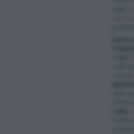
tessuto
usati. 
non si 
pochiss
Dal lat
traspir
miglio
e del s
coccio.
garant
delle p
intrecc
radici
,
forma 
e natur