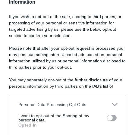
Information
If you wish to opt-out of the sale, sharing to third parties, or
processing of your personal or sensitive information for
targeted advertising by us, please use the below opt-out
section to confirm your selection.
Dalla semina alla raccolta, consigli
su come far crescere
verdure
Please note that after your opt-out request is processed you
may continue seeing interest-based ads based on personal
biologiche
.
information utilized by us or personal information disclosed to
third parties prior to your opt-out.
Autori
Libri e Corsi
You may separately opt-out of the further disclosure of your
Attrezzi
Glossario
personal information by third parties on the IAB’s list of
downstream participants.
Contatti
Newsletter
Personal Data Processing Opt Outs
This information may also be disclosed by us to third parties
Trasparenza
Cos’è Orto Da Coltivare
on the IAB’s List of Downstream Participants that may further
I want to opt-out of the Sharing of my
disclose it to other third parties.
Mappa del sito
Chi è Matteo Cereda
personal data.
Opted In
Please note that this website/app uses one or more Google
services and may gather and store information including but