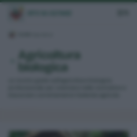
/
GUIDE
/
Agricoltura
/
Agricoltura
biologica
Le nostre guide sull'agricoltura biologica
professionale per orientarsi nelle normative e
impostare correttamente l'azienda agricola.