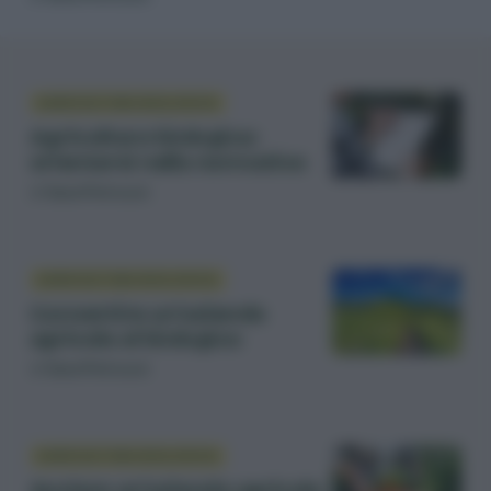
AGRICOLTURA BIOLOGICA
Agricoltura biologica:
orientarsi nella normativa
di
Sara Petrucci
AGRICOLTURA BIOLOGICA
Convertire un’azienda
agricola al biologico
di
Sara Petrucci
AGRICOLTURA BIOLOGICA
Avviare un’azienda agricola