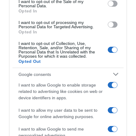
I want to opt-out of the Sale of my
Personal Data.
not limited to your visit or usage behaviour. You may click to
TORNA SU
SEGUICI SUI SOCIAL
Opted In
grant or deny consent to Google and its third-party tags to
use your data for below specified purposes in below Google
I want to opt-out of processing my
consent section.
Personal Data for Targeted Advertising.
Opted In
I want to opt-out of Collection, Use,
Retention, Sale, and/or Sharing of my
Personal Data that Is Unrelated with the
Purposes for which it was collected.
Opted Out
Google consents
I want to allow Google to enable storage
Un anno nell’orto
related to advertising like cookies on web or
device identifiers in apps.
Il libro-agenda di Orto Da Coltivare, per programmare le
coltivazioni.
I want to allow my user data to be sent to
Google for online advertising purposes.
di
Matteo Cereda
I want to allow Google to send me
APPROFONDISCI
personalized advertising.