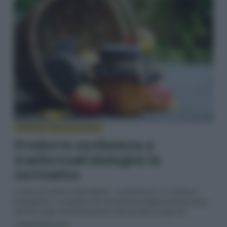
AGRICOLTURA BIOLOGICA
Produrre confetture e
trasformati biologici: la
normativa
Come produrre marmellate, confetture e conserve
biologiche: scopriamo la normativa italiana ed europea
del bio sulla trasformazione dei prodotti agricoli.
di
Sara Petrucci