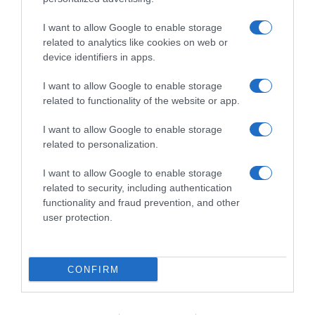
I want to allow Google to enable storage
Orto Da Coltivare è il blog di riferimento per chiunque abbia
related to analytics like cookies on web or
voglia di coltivare il proprio orto in modo naturale e
device identifiers in apps.
biologico. I nostri contenuti sono stati scritti per tutti i “livelli”
di esperienza: esperti di orticoltura biologica, giardinieri
I want to allow Google to enable storage
amatoriali, permacultori e agricoltori sostenibili, a chi si
related to functionality of the website or app.
avvicina per la prima volta all’autoproduzione alimentare e
anche al pensionato che cura l’orto. Orto Da Coltivare parla
I want to allow Google to enable storage
di tecniche di coltivazione, difesa biologica, varietà orticole,
related to personalization.
agricoltura rigenerativa e tutto ciò che riguarda l’orto
sinergico e sostenibile, l’agricoltura biologica certificata, la
biodiversità agraria e pratiche di agricoltura sostenibile,
I want to allow Google to enable storage
tutto fatto con guide pratiche per chi vuole sviluppare il
related to security, including authentication
proprio orto rispettando l’ambiente. Buon orto!
functionality and fraud prevention, and other
user protection.
© 2026 Ortodacoltivare.it SRL - P.Iva 14467560968
Credits
Privacy e Cookie
Preferenze Privacy
CONFIRM