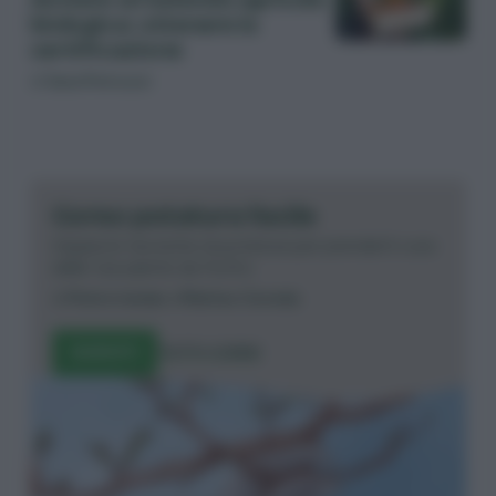
biologica: ottenere la
certificazione
di
Sara Petrucci
Corso potatura facile
Impara le tecniche di potatura per prenderti cura
delle tue piante da frutto.
di
Pietro Isolan
e
Matteo Cereda
ISCRIVITI
TUTTI I CORSI