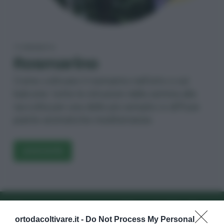
TI PRESENTO
Rosmarino
Come coltivare il rosmarino nell’orto o sul
balcone: tutte le istruzioni dalla semina alla
raccolta per una delle più semplici e diffuse
piante aromatiche mediterranee.
LEGGI DI PIÙ
ewsletter
Iscriviti alla newslette
ortodacoltivare.it -
Do Not Process My Personal