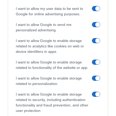
Il libro-agenda di Orto Da Coltivare, per programmare le
coltivazioni.
I want to allow my user data to be sent to
Google for online advertising purposes.
di
Matteo Cereda
I want to allow Google to send me
APPROFONDISCI
personalized advertising.
I want to allow Google to enable storage
Orto Da Coltivare è il blog di riferimento per chiunque abbia
related to analytics like cookies on web or
voglia di coltivare il proprio orto in modo naturale e
device identifiers in apps.
biologico. I nostri contenuti sono stati scritti per tutti i “livelli”
di esperienza: esperti di orticoltura biologica, giardinieri
I want to allow Google to enable storage
amatoriali, permacultori e agricoltori sostenibili, a chi si
related to functionality of the website or app.
avvicina per la prima volta all’autoproduzione alimentare e
anche al pensionato che cura l’orto. Orto Da Coltivare parla
I want to allow Google to enable storage
di tecniche di coltivazione, difesa biologica, varietà orticole,
related to personalization.
agricoltura rigenerativa e tutto ciò che riguarda l’orto
sinergico e sostenibile, l’agricoltura biologica certificata, la
biodiversità agraria e pratiche di agricoltura sostenibile,
I want to allow Google to enable storage
tutto fatto con guide pratiche per chi vuole sviluppare il
related to security, including authentication
proprio orto rispettando l’ambiente. Buon orto!
functionality and fraud prevention, and other
user protection.
© 2026 Ortodacoltivare.it SRL - P.Iva 14467560968