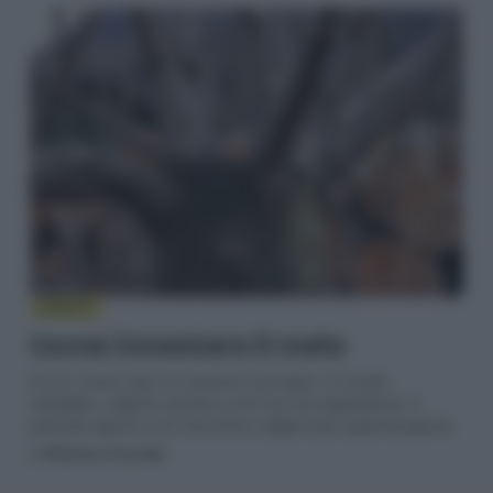
INNESTI
Come innestare il melo
Ecco come fare un innesto sul melo, in modo
semplice, adatto anche a chi non ha esperienza. Il
periodo giusto e le tecniche migliori per questa pianta.
di
Matteo Cereda