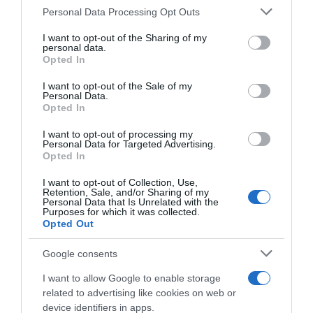
Contatti
Newsletter
Personal Data Processing Opt Outs
This information may also be disclosed by us to third parties
Trasparenza
Cos’è Orto Da Coltivare
on the IAB’s List of Downstream Participants that may further
I want to opt-out of the Sharing of my
disclose it to other third parties.
Mappa del sito
Chi è Matteo Cereda
personal data.
Opted In
Please note that this website/app uses one or more Google
services and may gather and store information including but
I want to opt-out of the Sale of my
Personal Data.
not limited to your visit or usage behaviour. You may click to
TORNA SU
SEGUICI SUI SOCIAL
Opted In
grant or deny consent to Google and its third-party tags to
use your data for below specified purposes in below Google
I want to opt-out of processing my
consent section.
Personal Data for Targeted Advertising.
Opted In
I want to opt-out of Collection, Use,
Retention, Sale, and/or Sharing of my
Personal Data that Is Unrelated with the
Purposes for which it was collected.
Opted Out
Google consents
I want to allow Google to enable storage
Un anno nell’orto
related to advertising like cookies on web or
device identifiers in apps.