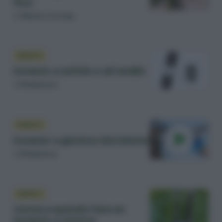
fico
di
Matteo Cereda
INNESTI
Innesto a zufolo o ad anello
di
Redazione
INNESTI
Innesto a gemma dormiente
di
Redazione
INNESTI
Come e quando fare un
innesto a corona