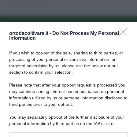
ewsletter
Iscriviti alla newslette
ortodacoltivare.it -
Do Not Process My Personal
Information
If you wish to opt-out of the sale, sharing to third parties, or
processing of your personal or sensitive information for
targeted advertising by us, please use the below opt-out
section to confirm your selection.
Dalla semina alla raccolta, consigli
su come far crescere
verdure
Please note that after your opt-out request is processed you
may continue seeing interest-based ads based on personal
biologiche
.
information utilized by us or personal information disclosed to
third parties prior to your opt-out.
Autori
Libri e Corsi
You may separately opt-out of the further disclosure of your
Attrezzi
Glossario
personal information by third parties on the IAB’s list of
downstream participants.