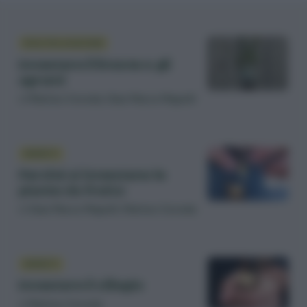
MOLTIPLICAZIONE
Innestare il limone e gli
agrumi
di
Matteo Cereda
,
Gian Marco Mapelli
INNESTI
Perché si innestano le
piante da frutto
di
Gian Marco Mapelli
,
Matteo Cereda
INNESTI
Innestare il ciliegio
di
Matteo Cereda