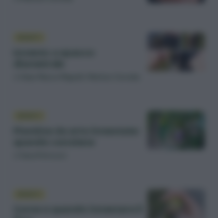
INNESTI
Innesto a spacco
diametrale
di
Gian Marco Mapelli
,
Matteo Cereda
INNESTI
Piantine da orto innestate:
quando conviene
di
Sara Petrucci
INNESTI
Come e quando innestare il