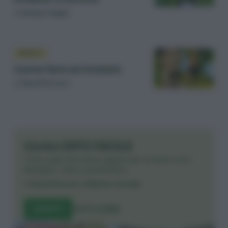
di
Grazia Ceglia
INNESTI
Come fare un innesto
di
Sara Petrucci
Corso ORTO FACILE
Tutto quel che serve sapere per un buon orto
biologico, sano e produttivo.
di
Sara Petrucci
e
Matteo Cereda
ISCRIVITI
TUTTI I CORSI