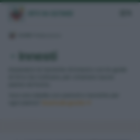
/
GUIDE
/
Moltiplicazione
/
Innesti
Impariamo le tecniche di innesto con le guide
di Orto Da Coltivare, per ottenere nuove
piante da frutto.
Vuoi una tabella con periodi e tecniche per
ogni pianta?
Scaricala gratis ➔