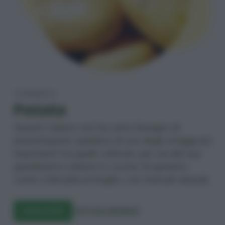
TI PRESENTO
Patata
Questo tubero non ha certo bisogno di
presentazioni: parliamo di uno degli ortaggi più
importanti tra quelli coltivati, per via del suo
grandissimo utilizzo in cucina. Scopriamo
come coltivarla al meglio, con metodi naturali.
LEGGI DI PIÙ
TUTTI GLI ORTAGGI