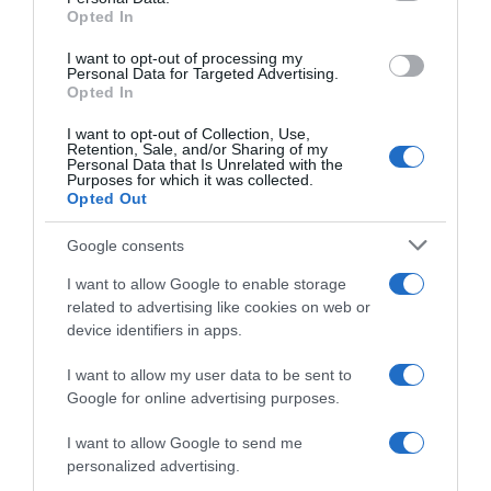
TORNA SU
SEGUICI SUI SOCIAL
Opted In
grant or deny consent to Google and its third-party tags to
use your data for below specified purposes in below Google
I want to opt-out of processing my
consent section.
Personal Data for Targeted Advertising.
Opted In
I want to opt-out of Collection, Use,
Retention, Sale, and/or Sharing of my
Personal Data that Is Unrelated with the
Purposes for which it was collected.
Opted Out
Google consents
I want to allow Google to enable storage
Un anno nell’orto
related to advertising like cookies on web or
device identifiers in apps.
Il libro-agenda di Orto Da Coltivare, per programmare le
coltivazioni.
I want to allow my user data to be sent to
Google for online advertising purposes.
di
Matteo Cereda
I want to allow Google to send me
APPROFONDISCI
personalized advertising.