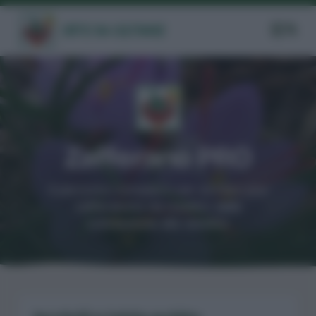
Zafferano PRO
Il percorso completo per avviare uno
zafferaneto da reddito: dalla
coltivazione alla vendita.