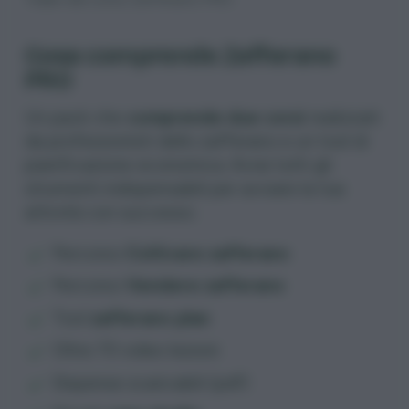
Cosa comprende Zafferano
PRO
Un pack che
comprende due corsi
realizzati
da professionisti dello zafferano e un tool di
pianificazione economica. Avrai tutti gli
strumenti indispensabili per avviare la tua
attività con successo.
Percorso
Coltivare zafferano
Percorso
Vendere zafferano
Tool
zafferano plan
Oltre 70 video lezioni
Dispense scaricabili (pdf)