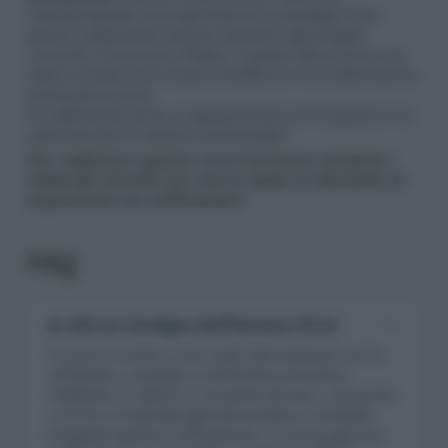
multidisciplinare di progettazione e predilige il fare
pratico realizzando spesso assieme agli artigiani
coinvolti. Cresciuta a Milano, è grazie all’incontro con
Dario e Guido che scopre la bellezza e la soddisfazione
di lavorare la terra.
Fin dall’adolescenza, è appassionata di fotografia e ha
sperimentato in ambito multimediale.
Per realizzare questo corso ha messo assieme i
materiali raccolti con cura in quasi un decennio di
esperienza con zafferanami
.
FAQ
A chi si rivolge Zafferano Pro?
Il corso è rivolto a chi vuole fare impresa con lo
zafferano, avviando un’attività economica
redditizia. E’ adatto a chi parte da zero, ma anche
a chi ha un’azienda agricola avviata e vorrebbe
integrare questa coltivazione o a chi ha già uno