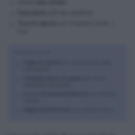
Ebook
caso studio
Calendario
pdf del venditore
Tool di calcolo
per l’impianto (bulbi /
mq)
RISORSE ESCLUSIVE
Foglio di calcolo
per stimare la resa della
coltivazione
Template diario di campo
per tenere
statistiche dei risultati
Servizio
Domanda & Risposta
con Matteo
Cereda
Aggiornamenti futuri
, per sempre inclusi