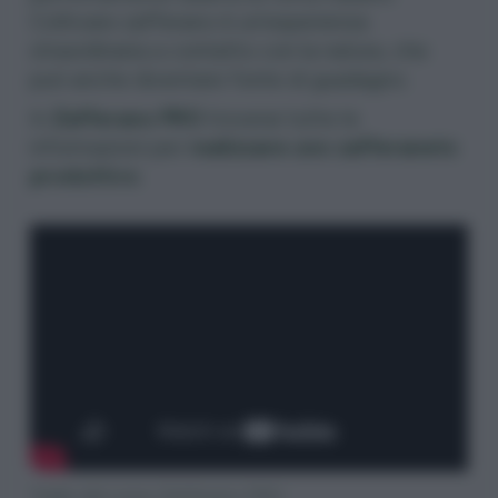
Coltivare zafferano è un’esperienza
straordinaria a contatto con la natura, che
può anche diventare fonte di guadagno.
In
Zafferano PRO
troverai tutte le
informazioni per
realizzare uno zafferaneto
produttivo
.
Trailer del corso Zafferano PRO