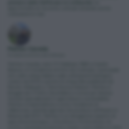
pioniere dello Zafferano in Lombardia
, ha
approfondito le tecniche colturali visitando anche
coltivazioni in Iran.
Matteo Cereda
Fondatore di Orto da Coltivare
Matteo Cereda
, nato l’11 Febbraio 1985 a Carate
Brianza, è il
fondatore di Orto Da Coltivare
, il principale
sito web e blog italiano sulla coltivazione biologica
,
creato nel 2015 e
autore di cinque libri pubblicati
da
Rizzoli, Gribaudo e Terra Nuova Edizioni. Matteo è
blogger per Il Fatto Quotidiano
e scrive per diverse
testate specializzate in agricoltura e sostenibilità.
Matteo è
imprenditore e socio fondatore di
Vallescuria
, azienda agricola che produce zafferano in
Brianza dal 2014. Matteo è un
divulgatore esperto di
agricoltura biologica, orticoltura e frutticoltura
, ha
scritto centinaia di articoli e creato corsi online su temi