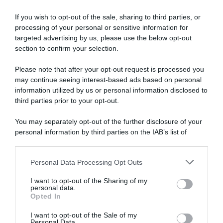
If you wish to opt-out of the sale, sharing to third parties, or
processing of your personal or sensitive information for
targeted advertising by us, please use the below opt-out
section to confirm your selection.
Dalla semina alla raccolta, consigli
su come far crescere
verdure
Please note that after your opt-out request is processed you
may continue seeing interest-based ads based on personal
biologiche
.
information utilized by us or personal information disclosed to
third parties prior to your opt-out.
Autori
Libri e Corsi
You may separately opt-out of the further disclosure of your
Attrezzi
Glossario
personal information by third parties on the IAB’s list of
downstream participants.
Contatti
Newsletter
Personal Data Processing Opt Outs
This information may also be disclosed by us to third parties
on the IAB’s List of Downstream Participants that may further
Trasparenza
Cos’è Orto Da Coltivare
I want to opt-out of the Sharing of my
disclose it to other third parties.
Mappa del sito
Chi è Matteo Cereda
personal data.
Opted In
Please note that this website/app uses one or more Google
services and may gather and store information including but
I want to opt-out of the Sale of my
Personal Data.
not limited to your visit or usage behaviour. You may click to