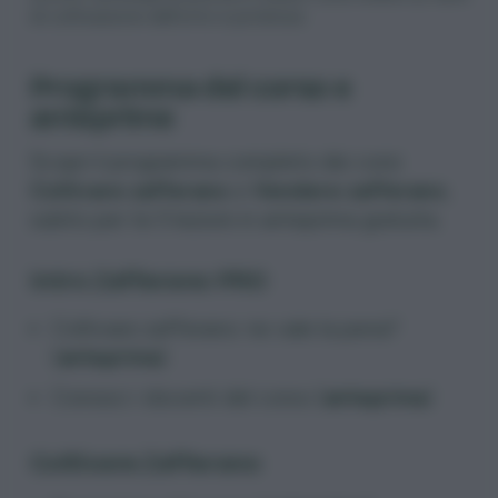
di coltivazione dell’orto e potatura.
Programma del corso e
anteprime
Scopri il programma completo dei corsi
Coltivare zafferano
e
Vendere zafferano
,
subito per te 5 lezioni in anteprima gratuita.
Intro Zafferano PRO
Coltivare zafferano: ne vale la pena?
(
anteprima
)
Conosci i docenti del corso (
anteprima
)
Coltivare Zafferano