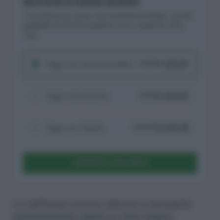
Iscriviti e inizia subito
L’iscrizione al corso non ha limiti di tempo: potrai
guardare le lezioni quando vuoi e quante volte
vuoi.
Paga con carta di credito
€ 226,80
€ 324
Paga con bonifico
€ 226,80
€ 324
Paga con PayPal
$ 246,38
$ 351,97
ACQUISTA CON CARTA
Lo zafferano (
crocus sativus
) è una pianta
perfettamente adatta al clima italiano.