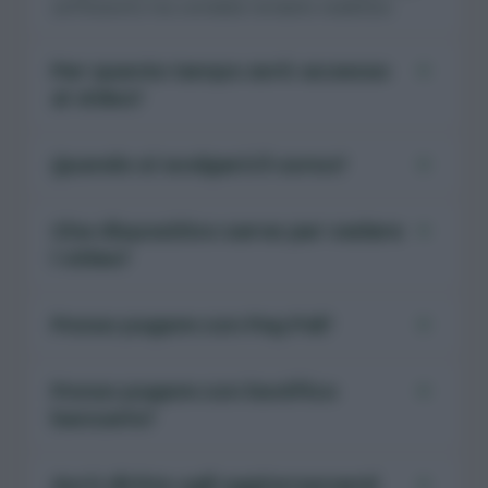
zafferaneto ma vorrebbe renderlo redditizio.
Per quanto tempo avrò accesso
ai video?
Quando si svolgerà il corso?
Che dispositivo serve per vedere
i video?
Posso pagare con Pay Pal?
Posso pagare con bonifico
bancario?
Avrò diritto agli aggiornamenti