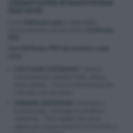
L’opportunità di avere inclusi
due corsi
Il tool
Zafferano plan
è disponibile
esclusivamente nel pacchetto
Zafferano
PRO
.
Con Zafferano PRO hai accesso a due
corsi
:
COLTIVARE ZAFFERANO
.
Terreno,
concimazione, impianto bulbi, difesa,
essiccazione… Tutte le informazioni per
coltivare con successo.
VENDERE ZAFFERANO
. Normative,
business plan, strategie di vendita e
marketing… Tutto quello che serve
sapere per essere presenti sul mercato e