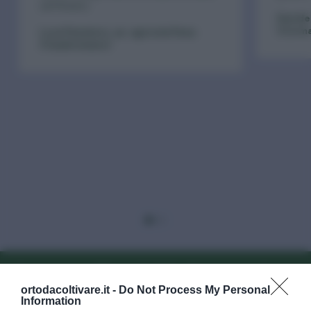
zafferano.
Davide 
(Corm
Luca Panatero, az. agricola Pana
(Casalromano)
Iscriviti alla newsletter
Iscriviti 
ortodacoltivare.it -
Do Not Process My Personal
Information