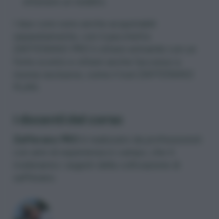
ottenere un reddito.
I due corsi sono anche acquistabili
separatamente, con il pacchetto
ZAFFERANO PRO li ottieni entrambi con un
forte sconto e ottieni anche l’accesso a
risorse esclusive, come il tool ZAFFERANO
PLAN.
I docenti del corso
Zafferano PRO
è realizzato da professionisti
con anni di esperienza in campo, che ti
riveleranno i segreti della coltivazione di
zafferano.