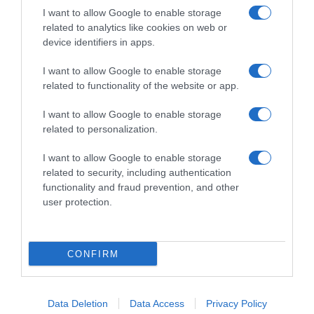
I want to allow Google to enable storage
Orto Da Coltivare è il blog di riferimento per chiunque abbia
related to analytics like cookies on web or
voglia di coltivare il proprio orto in modo naturale e
device identifiers in apps.
biologico. I nostri contenuti sono stati scritti per tutti i “livelli”
di esperienza: esperti di orticoltura biologica, giardinieri
I want to allow Google to enable storage
amatoriali, permacultori e agricoltori sostenibili, a chi si
related to functionality of the website or app.
avvicina per la prima volta all’autoproduzione alimentare e
anche al pensionato che cura l’orto. Orto Da Coltivare parla
I want to allow Google to enable storage
di tecniche di coltivazione, difesa biologica, varietà orticole,
related to personalization.
agricoltura rigenerativa e tutto ciò che riguarda l’orto
sinergico e sostenibile, l’agricoltura biologica certificata, la
biodiversità agraria e pratiche di agricoltura sostenibile,
I want to allow Google to enable storage
tutto fatto con guide pratiche per chi vuole sviluppare il
related to security, including authentication
proprio orto rispettando l’ambiente. Buon orto!
functionality and fraud prevention, and other
user protection.
© 2026 Ortodacoltivare.it SRL - P.Iva 14467560968
Credits
Privacy e Cookie
Preferenze Privacy
CONFIRM
Data Deletion
Data Access
Privacy Policy