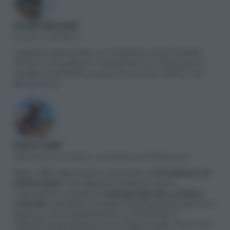
Guido Borsani
Esperto di zafferano
Ingegnere gestionale, co-fondatore di zafferanami.
Attivo in consulenza e formazione su coltivazione e
vendita di zafferano, autore di un corso online e tre
libri sul tema.
Dario Galli
Agricoltore e architetto, cofondatore di Zafferanami
Dario Galli è agricoltore e architetto,
cofondatore di
Zafferanami
. Ha realizzato progetti in auto
costruzione, sostenuto
startup agricole, sociali e
culturali
e divulgato in Italia ed Europa buone pratiche
apprese. Vive sugli Appennini, sostenendo la
transizione economica ed ecologica locale. Dario è un