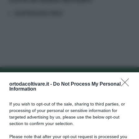
ZAFFERANO PRO
alla newsletter
Iscriviti alla new
ortodacoltivare.it -
Do Not Process My Personal
Information
If you wish to opt-out of the sale, sharing to third parties, or
processing of your personal or sensitive information for
targeted advertising by us, please use the below opt-out
section to confirm your selection.
Dalla semina alla raccolta, consigli
su come far crescere
verdure
Please note that after your opt-out request is processed you