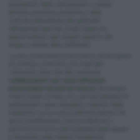
prevalente: dalla coltivazione in campo
all’intero processo produttivo, dalla
commercializzazione alla gestione
dell’azienda agricola, Guido segue ed
approfondisce ogni singolo aspetto del
magico mondo dello zafferano.
La sua conoscenza si arricchisce anche grazie
al continuo confronto con molti altri
coltivatori, oltre che alle numerose
collaborazioni con varie istituzioni
universitarie ed enti di ricerca
. Da sempre
infatti Guido, in linea con i principi ispiratori di
zafferanami, ama coniugare il rispetto della
tradizione con la ricerca dell’innovazione. Da
qui la contribuzione come produttore a
percorsi di ricerca sulle proprietà della spezia
e dei petali, sulle migliori modalità di