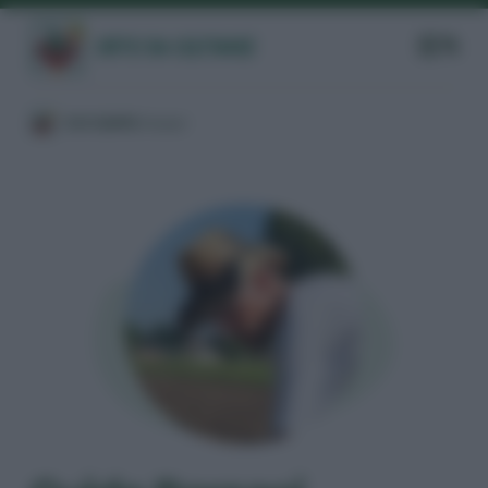
/
CHI SIAMO
/
Autori
/