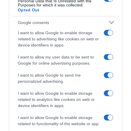
Personal Data that Is Unrelated with the
Purposes for which it was collected.
Opted Out
Google consents
I want to allow Google to enable storage
Un anno nell’orto
related to advertising like cookies on web or
device identifiers in apps.
Il libro-agenda di Orto Da Coltivare, per programmare le
coltivazioni.
I want to allow my user data to be sent to
Google for online advertising purposes.
di
Matteo Cereda
I want to allow Google to send me
APPROFONDISCI
personalized advertising.
I want to allow Google to enable storage
Orto Da Coltivare è il blog di riferimento per chiunque abbia
related to analytics like cookies on web or
voglia di coltivare il proprio orto in modo naturale e
device identifiers in apps.
biologico. I nostri contenuti sono stati scritti per tutti i “livelli”
di esperienza: esperti di orticoltura biologica, giardinieri
I want to allow Google to enable storage
amatoriali, permacultori e agricoltori sostenibili, a chi si
related to functionality of the website or app.
avvicina per la prima volta all’autoproduzione alimentare e