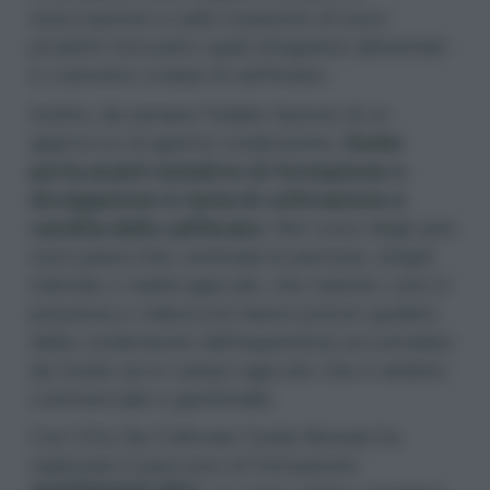
essiccazione e sulla creazione di nuovi
prodotti innovativi quali integratori alimentari
e cosmetici a base di zafferano.
Inoltre, da sempre fedele fautore di un
approccio di aperta condivisione,
Guido
porta avanti iniziative di formazione e
divulgazione in tema di coltivazione e
vendita dello zafferano
. Nel corso degli anni
sono parecchie centinaia le persone, singoli
individui o realtà agricole, che tramite corsi in
presenza e videocorsi hanno potuto godere
della condivisione dell’esperienza accumulata
da Guido sia in campo agricolo che in ambito
commerciale e gestionale.
Con Orto Da Coltivare Guido Borsani ha
realizzato il percorso di formazione