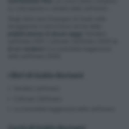
ZAFFERANO PRO
, un corso online completo
su coltivazione e vendita dello zafferano.
Negli ultimi anni l’impegno di Guido nella
divulgazione si arricchisce anche della
pubblicazione di alcuni saggi
(Vendere
zafferano 2021, Coltivare Zafferano 2024)
e
di un romanzo
(La sostenibile leggerezza
dello zafferano 2022).
I libri di Guido Borsani
Vendere zafferano
Coltivare Zafferano
La sostenibile leggerezza dello zafferano
Corsi di Guido Borsani