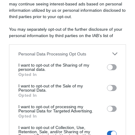
may continue seeing interest-based ads based on personal
biologiche
.
information utilized by us or personal information disclosed to
third parties prior to your opt-out.
Autori
Libri e Corsi
You may separately opt-out of the further disclosure of your
Attrezzi
Glossario
personal information by third parties on the IAB’s list of
downstream participants.
Contatti
Newsletter
Personal Data Processing Opt Outs
This information may also be disclosed by us to third parties
on the IAB’s List of Downstream Participants that may further
Trasparenza
Cos’è Orto Da Coltivare
I want to opt-out of the Sharing of my
disclose it to other third parties.
Mappa del sito
Chi è Matteo Cereda
personal data.
Opted In
Please note that this website/app uses one or more Google
services and may gather and store information including but
I want to opt-out of the Sale of my
Personal Data.
not limited to your visit or usage behaviour. You may click to
TORNA SU
SEGUICI SUI SOCIAL
Opted In
grant or deny consent to Google and its third-party tags to
use your data for below specified purposes in below Google
I want to opt-out of processing my
consent section.
Personal Data for Targeted Advertising.
Opted In
I want to opt-out of Collection, Use,
Retention, Sale, and/or Sharing of my