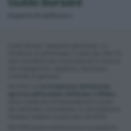
Guido Borsani
Esperto di zafferano
Guido Borsani, ingegnere gestionale, co-
fondatore di zafferanami, è stato per oltre 15
anni consulente per istituti bancari in tema di
risk management, regulatory reporting e
controllo di gestione.
Dal 2012 con
la fondazione dell’azienda
agricola zafferanami, Zafferano a Milano
,
inizia a dedicarsi professionalmente anche
allo zafferano, innestandosi su una tradizione
familiare risalente ai primi anni del 2000.
Dal 2016 questa diventa la sua occupazione