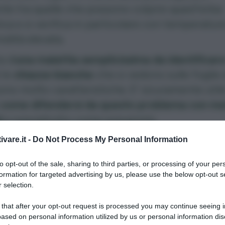
te tra quelle che possono colpire quest’erba
ca e si verifica in particolare con temperature
idità elevata.
a di
una malattia semplicissima da identificar
 le
chiazze bianche
che si vedono sulle foglie 
sono molto caratteristiche. E’ sicuramente util
come difendersi da questo problema con me
i
e soprattutto come prevenirlo.
ivare.it -
Do Not Process My Personal Information
to opt-out of the sale, sharing to third parties, or processing of your per
formation for targeted advertising by us, please use the below opt-out s
La difesa dell’orto
 selection.
Il manuale di «Orto da coltivare» per proteggere l
 that after your opt-out request is processed you may continue seeing i
piante da insetti e malattie, con metodi naturali.
ased on personal information utilized by us or personal information dis
di
Matteo Cereda
,
Pietro Isolan
,
Sara Petrucci