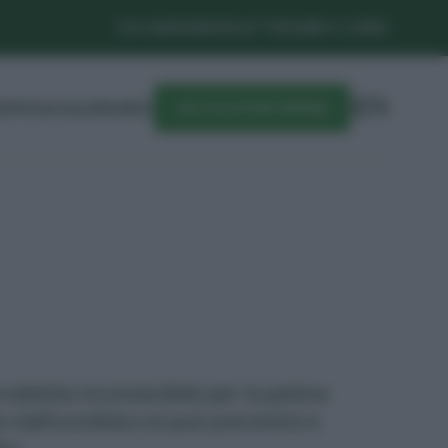
CHI SIAMO
NEWSLETTER
LIBRI E CORSI
DIFESA
CALENDARIO
CALCOLATORE SEMINA
malattia riconoscibile per la patina
 dall'umidità e si può prevenire e