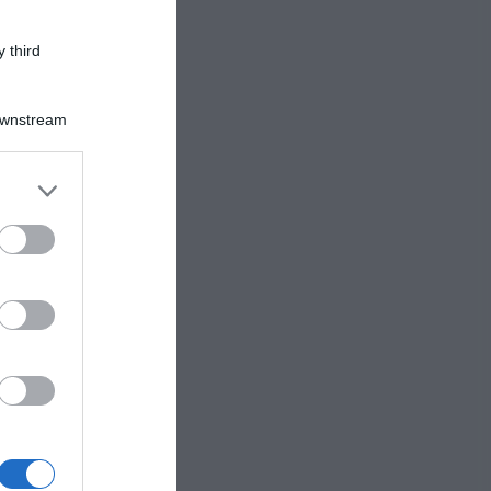
 third
Downstream
er and store
to grant or
ed purposes
in
 su
atina
te di