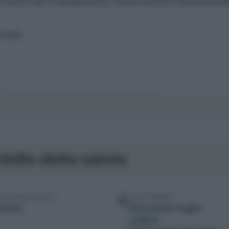
 con vari trattamenti, come zolfo e bicarbona
ereda
Oidio della salvia
COLTURE COLPITE
TRATTAMENTI
Salvia
Rimozione foglie
colpite