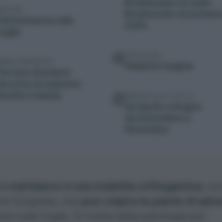
Bicarbonato di sodio
SINTOMI
Bicarbonato di potassi
Patina bianca sulle
Zolfo
foglie
TIPOLOGIA
IMEDI PREVENTIVI
Malattia fungina
Terreno drenante
Decotto di equiseto
Zeolite Cubana
PERIODO DI ATTACCO
da Aprile a Giugno
da Settembre a
Novembre
 o mal bianco è una malattia crittogamica
, ov
ine funginea, che
può colpire le piante di salvi
ta sulle foglie. Si tratta della patologia più