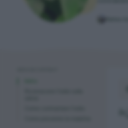
contrastare
Matteo C
INDICE DEI CONTENUTI
Intro
Riconoscere l'oidio sulla
salvia
Come contrastare l'oidio
Come prevenire la malattia