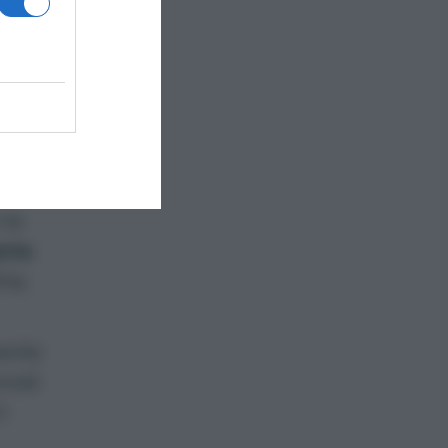
un
e da
 la
ante
ia.
mente
riodi
n