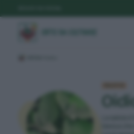
SEGUICI SUI SOCIAL
/
DIFESA
/
Malattia
/
MALATTIA
Oidi
La salvia è
bianca che 