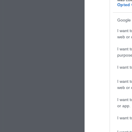
Opted 
fruttet
Google 
I want t
web or d
I want t
purpose
I want 
I want t
web or d
L’oidi
I want t
opera
or app.
Si trat
I want t
parte s
aromati
I want t