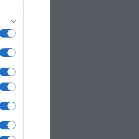
ite.
vida,