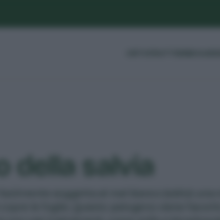
ORTO
FRUTTI
ERBE
GUIDE
o della salvia
 facilmente soggetta al mal bianco (oidio): una 
copre le foglie. Questo patogeno viene favorito