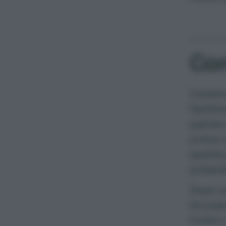
Com
Iniziam
facilme
pianta 
prima c
questa 
potando
Dopo av
brucian
forbici