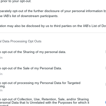
 prior to your opt-out.
rately opt-out of the further disclosure of your personal information by
ACQUISTA
TUTTI I LIBRI
he IAB’s list of downstream participants.
tion may also be disclosed by us to third parties on the IAB’s List of 
 that may further disclose it to other third parties.
 that this website/app uses one or more Google services and may gath
l Data Processing Opt Outs
including but not limited to your visit or usage behaviour. You may click 
onoscere l’oidio sulla
 to Google and its third-party tags to use your data for below specifi
o opt-out of the Sharing of my personal data.
ogle consent section.
In
via
o opt-out of the Sale of my Personal Data.
In
tiva l’orto conoscerà già l’oidio perché è
una
to opt-out of processing my Personal Data for Targeted
ia frequente anche su altre piante
coltivate, 
ing.
In
lare sulla zucca e sulla zucchina (vedi articolo
elle cucurbitacee
). Possiamo trovare questa p
o opt-out of Collection, Use, Retention, Sale, and/or Sharing
ersonal Data that Is Unrelated with the Purposes for which it
anche sulla vite, sulle rose e su varie altre pian
lected.