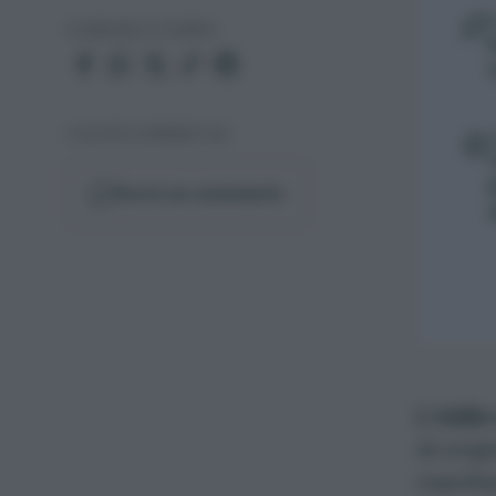
CONDIVIDI O STAMPA
I VOSTRI COMMENTI (6)
R
Scrivi un commento
L’oidio
di orig
manifes