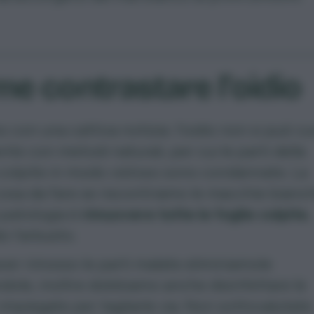
e contrastare l’oidio
o con una cattiva notizia: l’oidio non si può cu
nte con metodi naturali, per cui le parti della
colpite in modo vistoso sono condannate. La
osa da fare se riscontriamo le macchie bianch
patologia è
rimuovere tutte le foglie colpite
,
 l’arbusto.
er rimosso le parti malate eliminiamole
dole, inoltre dobbiamo anche disinfettare le
 impiegate per tagliarle via. Non sottovalutate