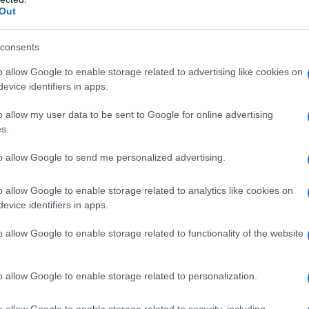
Out
o, orto e giardino.
consents
o allow Google to enable storage related to advertising like cookies on
evice identifiers in apps.
MALATTIA
Oidio o mal bianco delle
o allow my user data to be sent to Google for online advertising
s.
zucchine
to allow Google to send me personalized advertising.
di Matteo Cereda
o allow Google to enable storage related to analytics like cookies on
evice identifiers in apps.
o è chiamato anche mal bianco proprio perché
o allow Google to enable storage related to functionality of the website
chiazzando di bianco le foglie delle piante
colp
ta di una patina che è visibile soprattutto sulla
o allow Google to enable storage related to personalization.
uperiore delle foglioline di salvia. Questa
ca è caratterizzata per una pagina fogliare ru
o allow Google to enable storage related to security, including