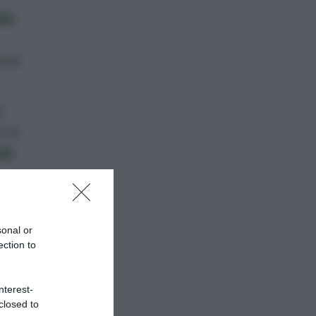
la
arie
a
 di
li,
sonal or
ection to
na
nterest-
closed to