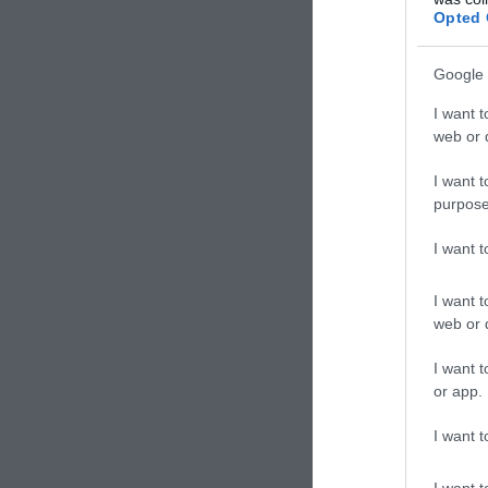
Opted 
coltiv
l’inver
Google 
che si 
I want t
profumo
web or d
aromat
I want t
maggior
purpose
I want 
I want t
CONSI
web or d
Il c
I want t
anc
or app.
ind
I want t
fog
I want t