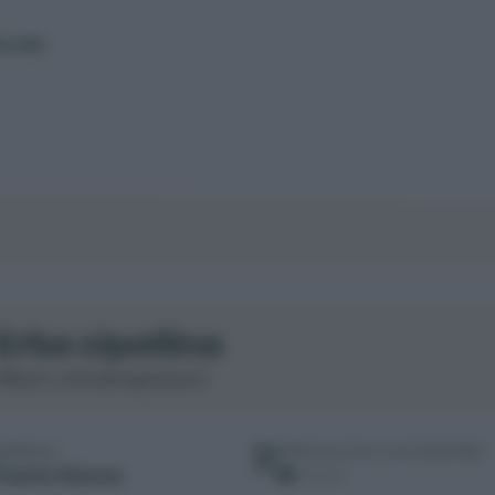
ereda
Erba cipollina
Allium schoenoprasum
FAMIGLIA
DIFFICOLTÀ DI COLTIVAZIONE
Piante liliacee