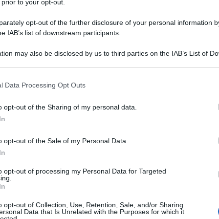
 prior to your opt-out.
noprasum
) è una pianta perenne della
famiglia
e
, forma fitti cespugli che arrivano a circa 25 
rately opt-out of the further disclosure of your personal information by
he IAB’s list of downstream participants.
. La
radice
è a bulbo, mente le
foglie
sono lun
li, di forma tubolare e sono la parte più eviden
tion may also be disclosed by us to third parties on the IAB’s List of 
 that may further disclose it to other third parties.
puglio. I
fiori
compaiono tra la fine della prim
 that this website/app uses one or more Google services and may gath
mi mesi estivi e sono sfere rosa molto decorati
l Data Processing Opt Outs
including but not limited to your visit or usage behaviour. You may click 
 to Google and its third-party tags to use your data for below specifi
o opt-out of the Sharing of my personal data.
ogle consent section.
In
o opt-out of the Sale of my Personal Data.
In
to opt-out of processing my Personal Data for Targeted
ing.
In
o opt-out of Collection, Use, Retention, Sale, and/or Sharing
ersonal Data that Is Unrelated with the Purposes for which it
ta di una pianta rustica e poco esigente,
la sua
lected.