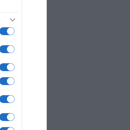
dici
lla