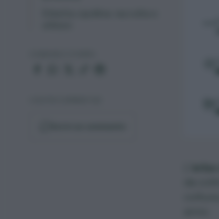
Erbetta cipollina: raccolta e
utilizzo
CONDIVIDI O STAMPA
I VOSTRI COMMENTI (8)
Scrivi un commento
L
‘erba 
da colt
coltura
anno.