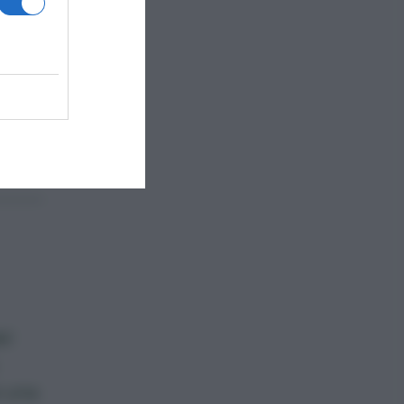
el
e una