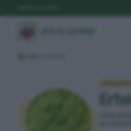
SEGUICI SUI SOCIAL
/
ERBE
/
Erbe aromatiche
/
ERBE AROMATI
Erba
L'erba cipo
piccoli bul