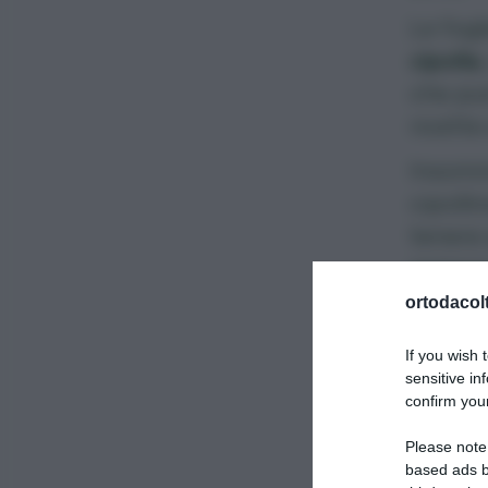
Le fogl
cipolla
che può
ricette
Insomma
cipolli
tenere
sempre 
ortodacolt
If you wish 
sensitive in
La 
confirm your
Please note
based ads b
L
‘erba 