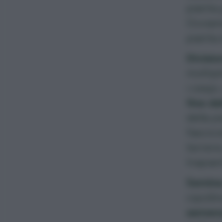
pianta 
Ovviame
pianta d
Divisio
moltipl
i cespi
fine de
della p
fascico
terreno
trapian
Semina
cipolli
semenz