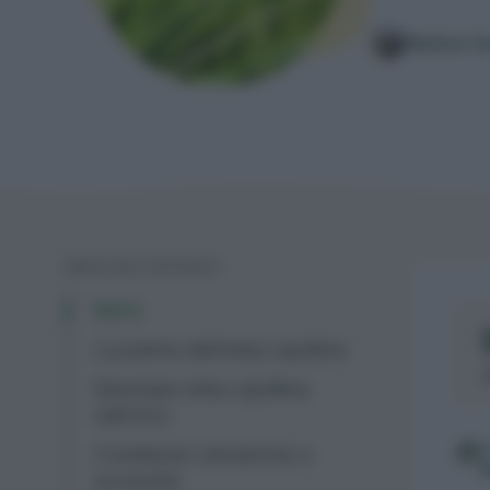
Matteo C
INDICE DEI CONTENUTI
Intro
La pianta dell'erba cipollina
Seminare erba cipollina
nell'orto
Condizioni climatiche e
avversità