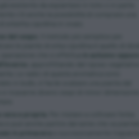
già esistente da espiantare in toto o in parte.
nte c’è anche la possibilità di comprare una
i erbetta cipollina in vivaio.
ne del cespo.
Il metodo più semplice per
icare le piante di erba cipollina è quello di div
, operazione che si effettua
in autunno oppure
ll’inverno
, approfittando del riposo vegetativ
ianta. Le radici di questa aromatica sono
late in bulbi, è facile scalzare una pianta dal
 e ricavarne diversi cespi di minor dimension
tare.
 vera e propria
. Per iniziare a coltivare l’erba
na si può anche partire dal seme che va pianta
aio in primavera
e successivamente trapiant