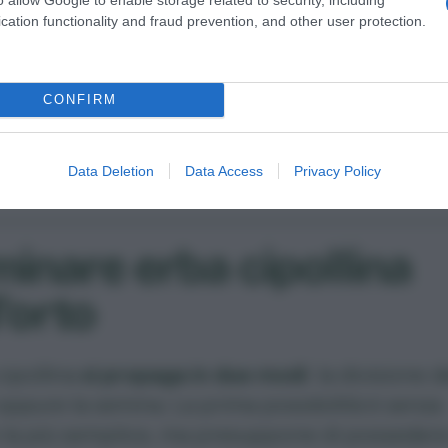
ciamatura.
cation functionality and fraud prevention, and other user protection.
atto dal libro Erbe aromatiche)
Pietro Isolan
CONFIRM
Data Deletion
Data Access
Privacy Policy
inare erba cipollina
l’orto
cipollina
si propaga in due modi
: la divisione d
ppure la semina. La prima possibilità è senza
 la più semplice, ma presuppone di posseder