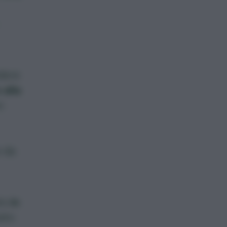
idere
 alla
o
e da
to
in
ato