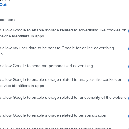
Out
azione è perenne
: le foglie seccano durante
no ma tornano a spuntare in primavera dalle ra
consents
conservano durante il riposo vegetativo. Per il
o allow Google to enable storage related to advertising like cookies on
 delle foglie rientra a pieno titolo tra le
erbe
evice identifiers in apps.
iche
, anche se non appartiene alla famiglia de
o allow my user data to be sent to Google for online advertising
 parte di esse.
s.
to allow Google to send me personalized advertising.
o allow Google to enable storage related to analytics like cookies on
GLIO DELL’ESPERTO
evice identifiers in apps.
ontrollo delle infestanti è importante
,
o allow Google to enable storage related to functionality of the website
he per evitare di raccogliere erbe
esiderate quando si tagliano mazzetti di
o allow Google to enable storage related to personalization.
lie. Può essere utile una buona
o allow Google to enable storage related to security, including