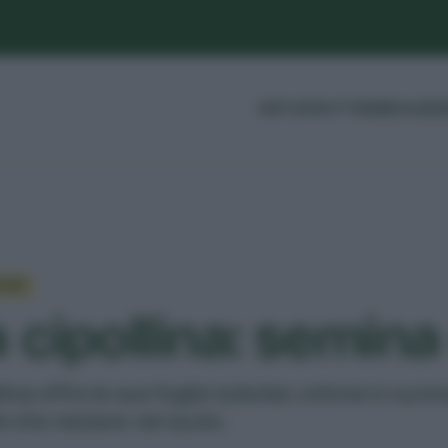
ORTO
FRUTTI
ERBE
GUIDE
CHE
 cipollina: semina
llina offre le sue foglie tubolari, ottime in cuci
bi che restano nel suolo.