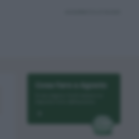
AGGIORNATO IL 27.06.2025
Cosa fare a Agosto
Si raccolgono frutti maturi e si
imposta l’orto dell’autunno.