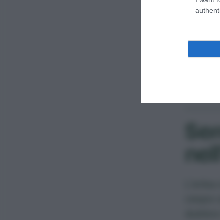
pac
authenti
(Tr
Sem
nel
L’erba 
cespo o
dubbio