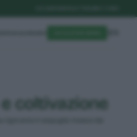
CHI SIAMO
NEWSLETTER
LIBRI E CORSI
DIFESA
CALENDARIO
CALCOLATORE SEMINA
 e coltivazione
na. Ogni anno il cespuglio rinasce dai