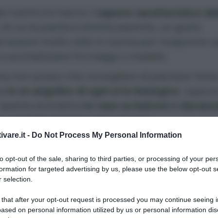
ie tubiformi hanno il
sapore caratteristico del
, di cui la pianta è stretta parente, un gusto
 essere molto utile in cucina per insaporire v
 e aromatizzare formaggi o insalate.
 non posso che consigliare di piantare l’erb
na
in un angolino di ogni orto biologico
, oppure
 questa aromatica
in vaso su balconi o davanza
a portata di mano nel cucinare.
ivare.it -
Do Not Process My Personal Information
to opt-out of the sale, sharing to third parties, or processing of your per
formation for targeted advertising by us, please use the below opt-out s
pianta dell’erba cipolli
 selection.
 that after your opt-out request is processed you may continue seeing i
ased on personal information utilized by us or personal information dis
cipollina (
nome scientifico
Allium