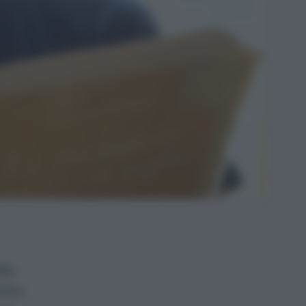
lla
itto