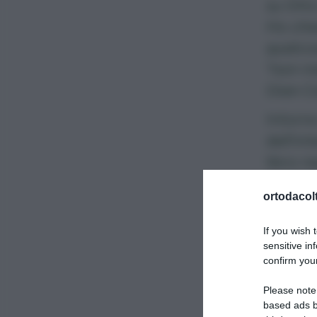
su Orto
Ho chie
qualcos
“non-m
Gian Ca
Intorno
dell’in
libro ne
del Filo
ortodacolt
dell’ag
suffici
If you wish 
suo mo
sensitive in
confirm your
Prima d
Please note
cereali
based ads b