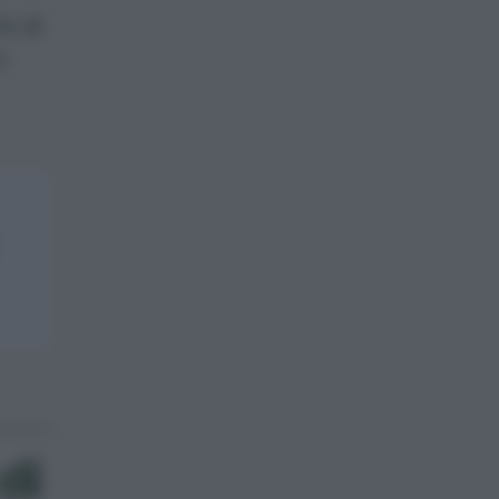
lo di
o
di