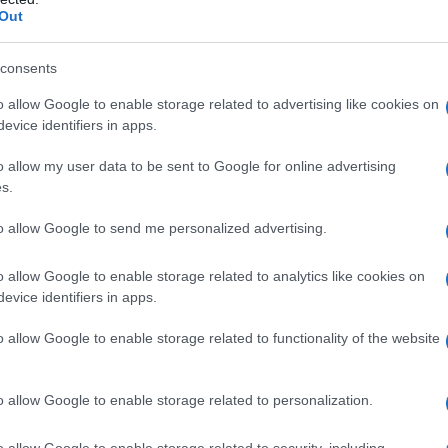
Out
consents
o allow Google to enable storage related to advertising like cookies on
evice identifiers in apps.
a è rimasto del meto
o allow my user data to be sent to Google for online advertising
kuoka
s.
to allow Google to send me personalized advertising.
nticipato dopo Fukuoka non c’è stato nessu
o allow Google to enable storage related to analytics like cookies on
seguito il suo metodo.
evice identifiers in apps.
discepolo
Panos Manikis
, che pure ha lavorato
o allow Google to enable storage related to functionality of the website
anco a fianco con lui sull’isola di Shikoku in
e, coltiva tutt’ora in Grecia ispirandosi a lui, 
o allow Google to enable storage related to personalization.
nze sono abissali. Una curiosità: anche
Osho
l
ò con ammirazione in un suo scritto, ma le
o allow Google to enable storage related to security, including