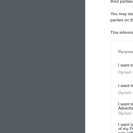
nessuno
third parties
neppure
You may sepa
innumer
parties on t
orti so
This informa
al mon
Participants
l’esemp
Please note
Persona
information 
deny consent
I want t
in below Go
Opted 
I want t
Opted 
I want 
Advertis
Opted 
I want t
of my P
was col