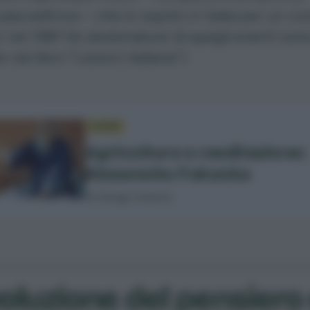
asa editrice – che lo ospitò in Italia per un cic
i nel 1981 (le sbobinature di quegli eventi son
e nel libro
“Lezioni italiane”
).
GUIDA
Agricoltura e meditazione:
Masanobu Fukuoka
di Giorgio Avanzo
voluzione del pensiero 