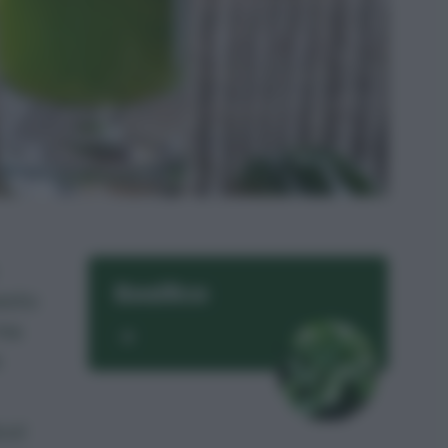
Basilico
pesto
 ma
e
col