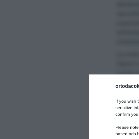
aliment
raccolt
supera
settima
prepara
Le
erb
liquori
come pr
ricetta 
ortodacolt
Tempo 
If you wish 
Ingredie
sensitive in
confirm your
500 m
Please note
based ads b
600 