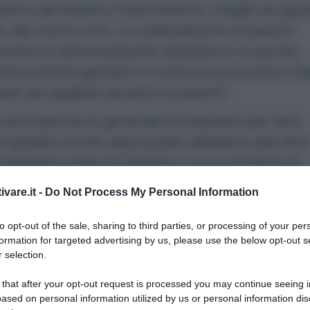
are e del basilico freschissimo, meglio se ap
o dal vostro orto. La realizzazione di questo
lcolico è estremamente semplice e in poche
ne potrete gustarlo in tutta la sua bontà o m
rlo da regalare ad amici e parenti.
e aromatiche
in generale si prestano per fare
 originali e molto apprezzati, abbiamo già visto
eparare il
liquore all’alloro
, ora scopriamo la
di quello col basilico.
ivare.it -
Do Not Process My Personal Information
di preparazione:
10 minuti + 40 gg di riposo
to opt-out of the sale, sharing to third parties, or processing of your per
nti per circa 1.2 litri:
formation for targeted advertising by us, please use the below opt-out s
 selection.
l di alcool alimentare al 96%
 that after your opt-out request is processed you may continue seeing i
ased on personal information utilized by us or personal information dis
ml di acqua