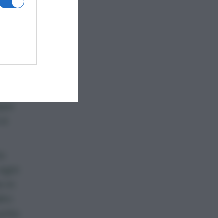
verlo
o
ate a
ppo
 e
to
 ogni
e in
tri
punto