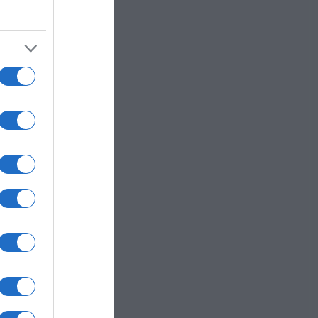
 al
ena
le su
nte.
750
dete