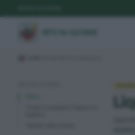
SEGUICI SUI SOCIAL
/
GUIDE
/
Raccolta
/
Utilizzo e conservazione
/
INDICE DEI CONTENUTI
UTILIZZ
Liq
Intro
Come si prepara il liquore al
basilico
Con il
Varianti alla ricetta
ricetta