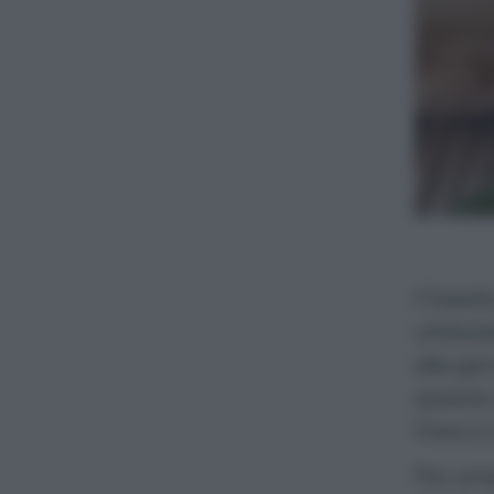
Il basi
utilizz
alla ge
questa 
fresco 
Per prep