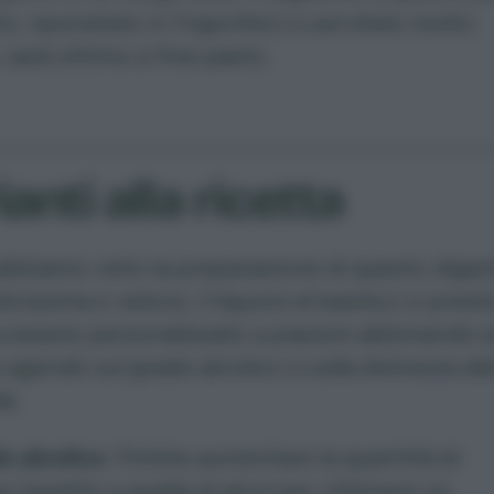
o, riponetelo in frigorifero e servitelo molto
 sarà ottimo a fine pasto.
ianti alla ricetta
bbiamo visto la preparazione di questo diges
icissima e veloce, il liquore al basilico si prest
 essere personalizzato a piacere abbinando 
agendo sul grado alcolico e sulla dolcezza del
a.
o alcolico
. Potete aumentare la quantità di
 rispetto a quella di alcol per ottenere un