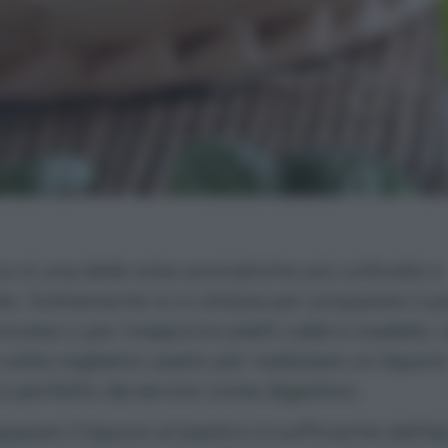
lico è una delle erbe aromatiche più coltivate e
ate. Solitamente lo si utilizza per preparare il 
novese o per insaporire piatti caldi e insalate,
volta vogliamo usarlo per realizzare un liquor
e perfetto da servire come digestivo.
arare il liquore al basilico è sufficiente dell’al