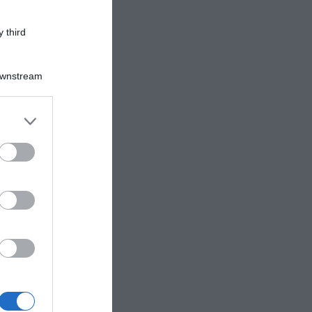
 third
Downstream
er and store
to grant or
ed purposes