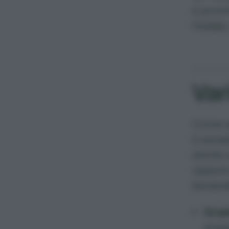
è pront
freddo,
Var
Come a
è sempl
anche a
oppure 
bevand
Grad
acqua