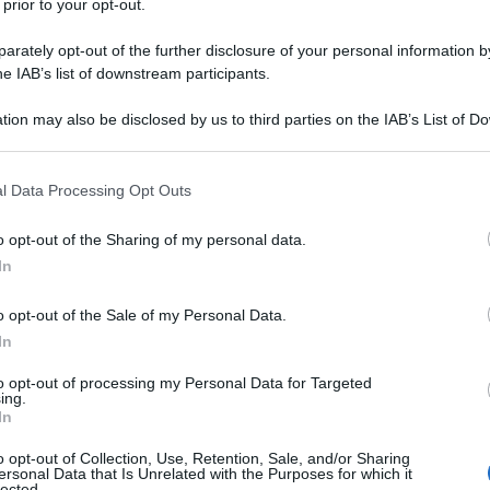
 prior to your opt-out.
g di zucchero
rately opt-out of the further disclosure of your personal information by
he IAB’s list of downstream participants.
 foglie di basilico
tion may also be disclosed by us to third parties on the IAB’s List of 
alità
: ricette estive
 that may further disclose it to other third parties.
 that this website/app uses one or more Google services and may gath
l Data Processing Opt Outs
including but not limited to your visit or usage behaviour. You may click 
 to Google and its third-party tags to use your data for below specifi
o opt-out of the Sharing of my personal data.
ogle consent section.
In
Erbe aromatiche
Il manuale per conoscere e coltivare piante
o opt-out of the Sale of my Personal Data.
aromatiche e officinali, in giardino o sul balcone.
In
di
Matteo Cereda
,
Pietro Isolan
to opt-out of processing my Personal Data for Targeted
ing.
In
ACQUISTA
TUTTI I LIBRI
o opt-out of Collection, Use, Retention, Sale, and/or Sharing
ersonal Data that Is Unrelated with the Purposes for which it
lected.