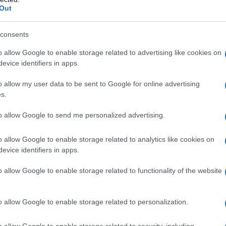
Out
consents
e si prepara il liquore
o allow Google to enable storage related to advertising like cookies on
evice identifiers in apps.
ilico
o allow my user data to be sent to Google for online advertising
s.
tevi le foglie di
basilico
, preferibilmente app
to allow Google to send me personalized advertising.
ell’orto. Il profumo dell’erba aromatica è
nte l’elemento principale nel determinare la
o allow Google to enable storage related to analytics like cookies on
evice identifiers in apps.
 del liquore che andiamo a preparare.
o allow Google to enable storage related to functionality of the website
inciare lavate bene le foglie, quindi stendete
vaccio pulito e fatele asciugare completame
o allow Google to enable storage related to personalization.
arattolo di vetro abbastanza capiente (circa 
itro) mettete il basilico asciutto e l’alcol. Chiu
o allow Google to enable storage related to security, including