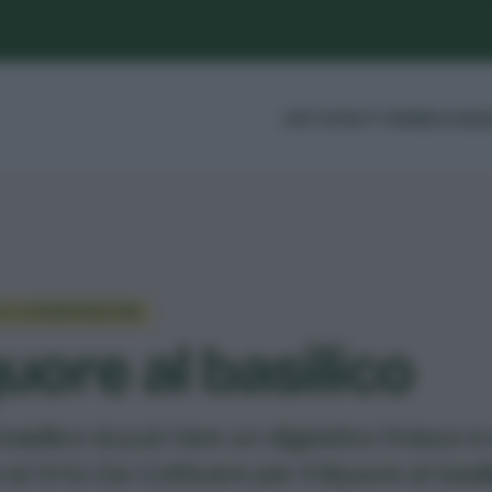
ORTO
FRUTTI
ERBE
GUIDE
O E CONSERVAZIONE
uore al basilico
 basilico si può fare un digestivo fresco 
 si Orto Da Coltivare per il liquore al basi