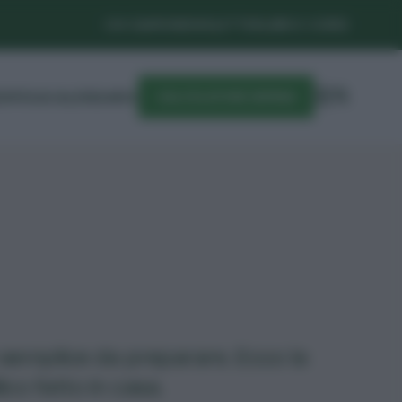
CHI SIAMO
NEWSLETTER
LIBRI E CORSI
DIFESA
CALENDARIO
CALCOLATORE SEMINA
e semplice da preparare. Ecco la
lico fatto in casa.