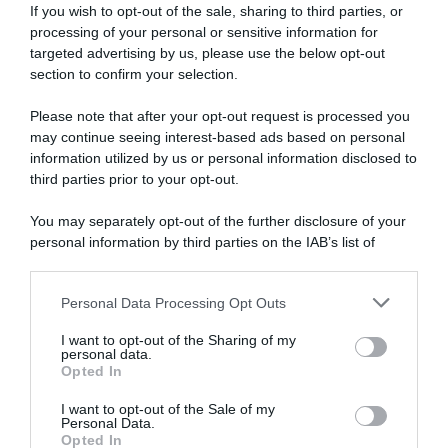
If you wish to opt-out of the sale, sharing to third parties, or
processing of your personal or sensitive information for
Corso ORTO FACILE
targeted advertising by us, please use the below opt-out
section to confirm your selection.
Tutto quel che serve sapere per un buon orto
biologico, sano e produttivo.
Please note that after your opt-out request is processed you
di
Sara Petrucci
e
Matteo Cereda
may continue seeing interest-based ads based on personal
information utilized by us or personal information disclosed to
ISCRIVITI
TUTTI I CORSI
third parties prior to your opt-out.
You may separately opt-out of the further disclosure of your
personal information by third parties on the IAB’s list of
downstream participants.
Personal Data Processing Opt Outs
This information may also be disclosed by us to third parties
on the IAB’s List of Downstream Participants that may further
I want to opt-out of the Sharing of my
disclose it to other third parties.
personal data.
Opted In
Please note that this website/app uses one or more Google
services and may gather and store information including but
I want to opt-out of the Sale of my
Personal Data.
not limited to your visit or usage behaviour. You may click to
Opted In
grant or deny consent to Google and its third-party tags to