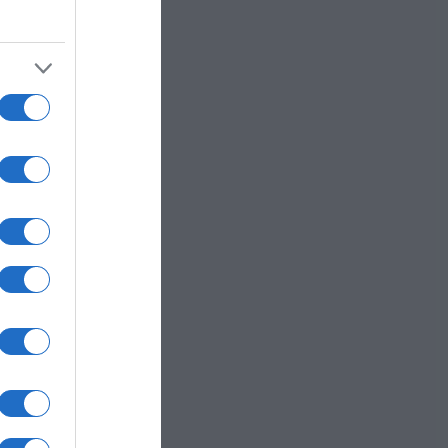
 idea
ri.
oso
e
aci