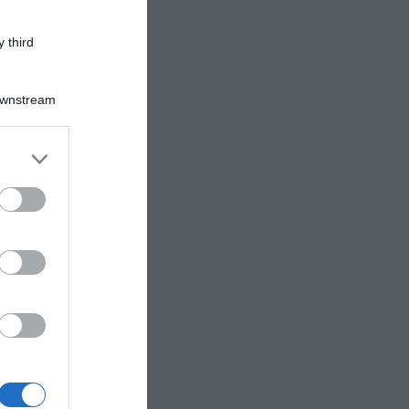
 third
Downstream
er and store
to grant or
ed purposes
lla
a