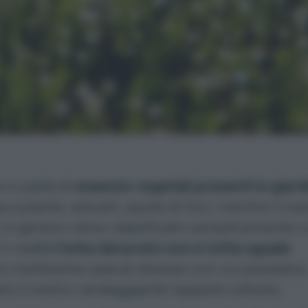
si parla di
essenze vegetali presenti in giard
a a piante, arbusti, aiuole di fiori, mentre il m
 in genere viene classificato semplicemente
In realtà
l’erba del prato non è tutta uguale
:
o moltissime specie diverse con cui possiamo
are il nostro verdeggiante tappeto erboso.