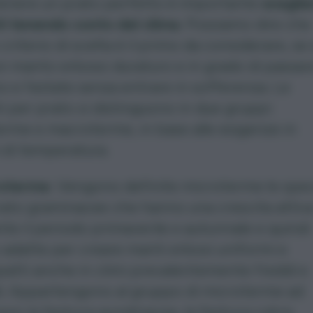
tenere un prato perfetto è importante
sceglie
i tenendo conto del clima
. Possiamo dire che
criterio di scelta è il primo da considerare, se 
n manto erboso duraturo e in grado di passar
no e l’estate senza entrare in sofferenza. Le
 per prato si distinguono in due gruppi:
rme e macroterme, in base alle esigenze in
 di temperatura.
oterme
. Vengono definite microterme le spe
rato graminacee che hanno una crescita attiv
te il periodo primaverile e autunnale e quindi
 adatte per creare manti erbosi uniformi e
atti anche in climi prevalentemente freddi e
i. Appartengono al gruppo di microterme ad
io la festuca aundinacea, la festuca rubra,