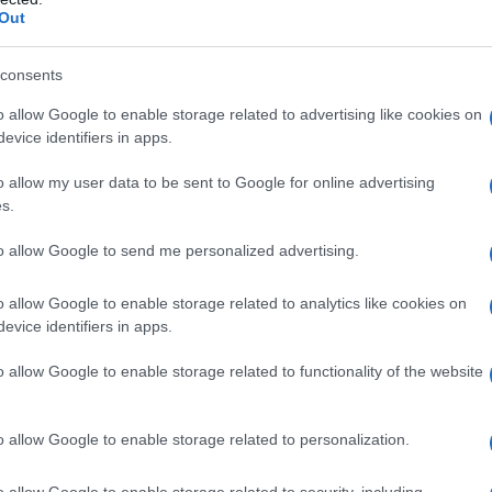
o in cui andrà l’erba.
Out
ase di questi tre fattori saremo in grado di
consents
re quale semente piantare, spesso una buona
re una miscela contenente più tipi di piante
o allow Google to enable storage related to advertising like cookies on
evice identifiers in apps.
, che diversificando offrono prestazioni miglio
o allow my user data to be sent to Google for online advertising
a.
Il primo vincolo è quello di scegliere piante
s.
en si adattino al clima in cui ci troviamo. Se ci
to allow Google to send me personalized advertising.
iamo in una zona fredda servirà un manto erb
co e resistente, mentre in posti caldi potrebb
o allow Google to enable storage related to analytics like cookies on
evice identifiers in apps.
 la pena optare per specie ben radicate e cap
lerare la siccità.
o allow Google to enable storage related to functionality of the website
sizione solare.
Se il prato è in ombra bisogna
o allow Google to enable storage related to personalization.
re per una semente in grado di formare
nque una buona copertura verde, non tutti i
o allow Google to enable storage related to security, including