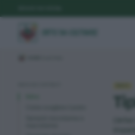
SEGUICI SUI SOCIAL
/
GUIDE
/
Suolo
/
Prato
/
INDICE DEI CONTENUTI
PRATO
Tip
Intro
Come scegliere il prato
Sementi microterme e
L’erba
macroterme
Impari