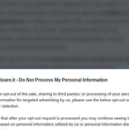
roviamo a progettare il giardino e decidiamo d
re un’area a prato dobbiamo quindi
scegliere i
i semente
, in base a quello che vogliamo otten
o mettere un prato resistente alla siccità,
abile, particolarmente verdeggiante, fiorito
 a bassa manutenzione.
ile quindi un’ampia
panoramica sui diversi pra
 di erba utilizzabili, dalla festuca al loietto,
ando le più importanti caratteristiche delle s
ivare.it -
Do Not Process My Personal Information
fuse nel giardinaggio.
to opt-out of the sale, sharing to third parties, or processing of your per
formation for targeted advertising by us, please use the below opt-out s
 selection.
 that after your opt-out request is processed you may continue seeing i
Erbe aromatiche
ased on personal information utilized by us or personal information dis