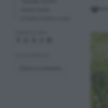
Tipologie di prato
Matt
Varietà d'erba
Evitiamo il prato a rotoli
CONDIVIDI O STAMPA
I VOSTRI COMMENTI (0)
Scrivi un commento