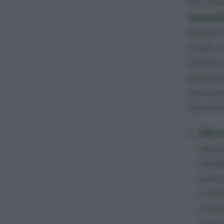
Per ot
sement
questo 
vuole u
l’inver
sementi
microte
termini
Micr
da p
duran
sono
comp
umid
esemp