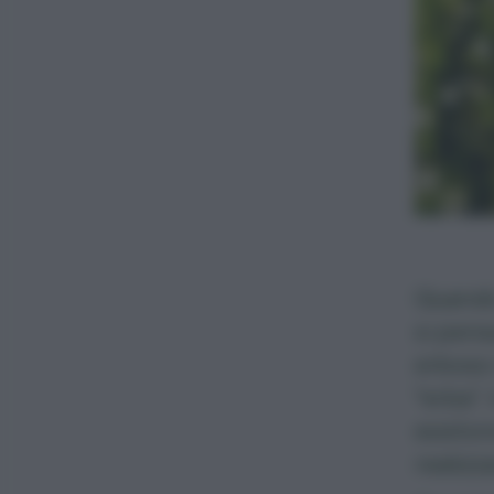
Quando 
si pens
erboso
“erba”. 
esiston
realizz