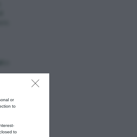
i
l
ere.
ti
e
pecie
sonal or
ection to
nterest-
closed to