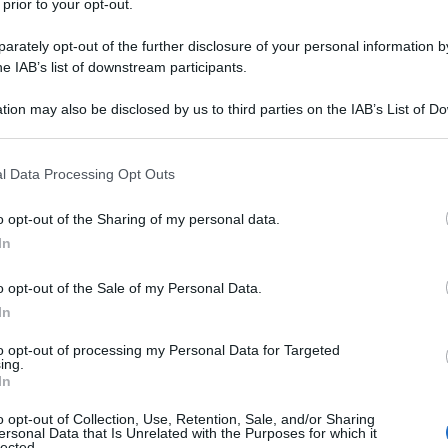
Il manuale per conoscere e coltivare piante
 prior to your opt-out.
aromatiche e officinali, in giardino o sul balcone.
rately opt-out of the further disclosure of your personal information by
di
Matteo Cereda
,
Pietro Isolan
he IAB’s list of downstream participants.
tion may also be disclosed by us to third parties on the IAB’s List of 
ACQUISTA
TUTTI I LIBRI
 that may further disclose it to other third parties.
 that this website/app uses one or more Google services and may gath
l Data Processing Opt Outs
including but not limited to your visit or usage behaviour. You may click 
 to Google and its third-party tags to use your data for below specifi
o opt-out of the Sharing of my personal data.
ogle consent section.
In
e scegliere il prato
o opt-out of the Sale of my Personal Data.
In
cidere
quali piante impiegare
nella
semina del
to opt-out of processing my Personal Data for Targeted
obbiamo ragionare su diversi aspetti: clima de
ing.
In
 cui ci troviamo, esposizione solare dell’area d
o opt-out of Collection, Use, Retention, Sale, and/or Sharing
 a prato, tipo di utilizzo che avrà il punto del
ersonal Data that Is Unrelated with the Purposes for which it
lected.