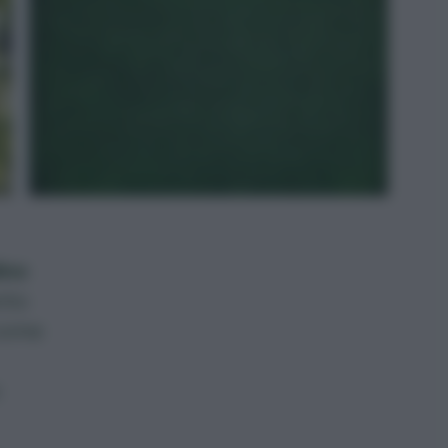
ino
anto
 come