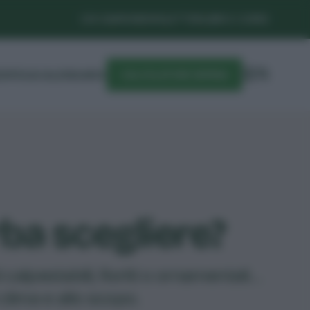
CHI SIAMO
NEWSLETTER
LIBRI E CORSI
DIFESA
CALENDARIO
CALCOLATORE SEMINA
rba scegliere?
calpestabili, fioriti o ornamentali…
 clima e allo scopo.