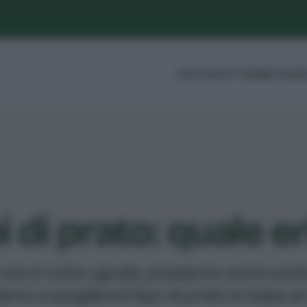
ORTO
FRUTTI
ERBE
GUIDE
i di prato: quale e
 non è tutta uguale, possiamo avere prati 
amo a scegliere il tipo di prato in base al