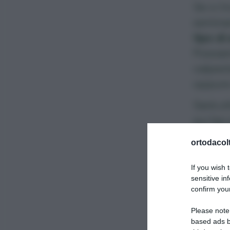
Se ci t
semina
tipo d
Possiam
calpest
oppure
Sarà ut
sui tipi
analizz
ortodacolt
più dif
If you wish 
sensitive in
confirm your
Please note
based ads b