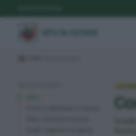
SEGUICI SUI SOCIAL
/
GUIDE
/
Suolo
/
Concimazione
/
INDICE DEI CONTENUTI
CONCIMA
Co
Intro
Come si distribuisce l'humus
Dosi e quantità di humus
Grazie
l'humu
Quale vagliatura scegliere