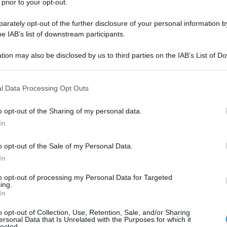
io giusto e il momento adatto per concimare
 prior to your opt-out.
.
rately opt-out of the further disclosure of your personal information by
he IAB’s list of downstream participants.
tion may also be disclosed by us to third parties on the IAB’s List of 
 that may further disclose it to other third parties.
e si distribuisce
 that this website/app uses one or more Google services and may gath
l Data Processing Opt Outs
including but not limited to your visit or usage behaviour. You may click 
umus
 to Google and its third-party tags to use your data for below specifi
o opt-out of the Sharing of my personal data.
ogle consent section.
In
 si mette nel terreno
interrandolo leggerme
o opt-out of the Sale of my Personal Data.
e è non lasciarlo in superficie ma neppure man
In
in profondità. Zappettiamo quindi restando n
to opt-out of processing my Personal Data for Targeted
superficiale dei primi 10-15 cm. Dopo aver
ing.
In
uito vermicompost è utile
annaffiare
.
o opt-out of Collection, Use, Retention, Sale, and/or Sharing
mo humus nella coltivazione in vaso possiam
ersonal Data that Is Unrelated with the Purposes for which it
lected.