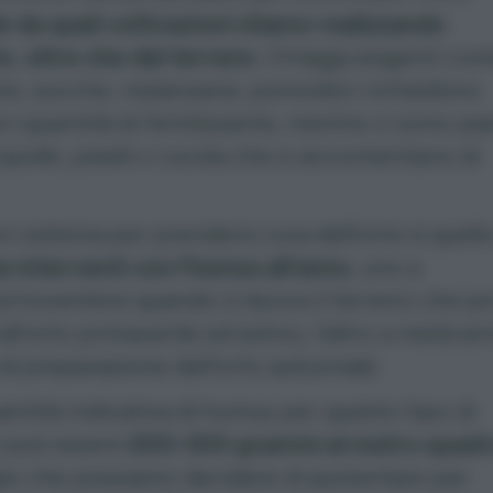
 da quali coltivazioni stiamo realizzando
to, oltre che dal terreno
. Ortaggi esigenti co
ne, zucche, melanzane, pomodori richiedono
i quantità di fertilizzante, mentre ci sono pi
polle, piselli o rucola che si accontentano di
 sistema per prendersi cura dell’orto è quello
 interventi con l’humus all’anno
, uno a
/novembre quando si lavora il terreno che po
 all’orto primaverile ed estivo, l’altro a metà an
 di preparazione dell’orto autunnale
ntità indicativa di humus per questo tipo di
o può essere
200-300 grammi al metro quadr
io che possiamo decidere di aumentare per