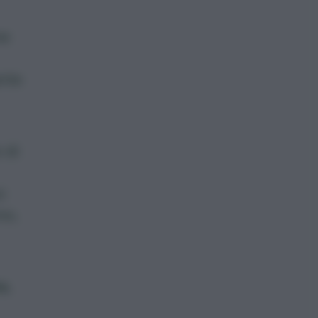
me
ante
 di
i
no,
o
,