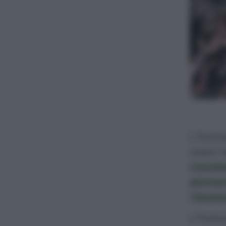
L’
humus
usare ne
concim
ammen
(
funzio
L’humu