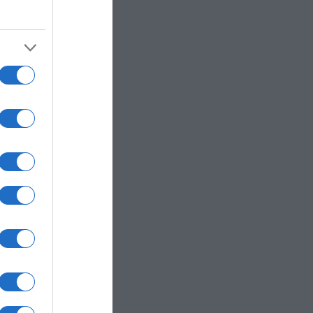
 in
è
e una
erve.