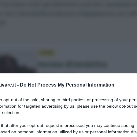
fornisce tutti gli elementi nutritivi necessari a
e non necessita di alcuna integrazione con alt
ze.
GUIDA
Humus di lombrico
di Matteo Cereda
ivare.it -
Do Not Process My Personal Information
to opt-out of the sale, sharing to third parties, or processing of your per
formation for targeted advertising by us, please use the below opt-out s
 in questo articolo
come usare il vermicom
 selection.
parare il terreno dell’orto, ma anche per coltu
 that after your opt-out request is processed you may continue seeing i
er le piante da frutto e per il giardino. Scopria
ased on personal information utilized by us or personal information dis