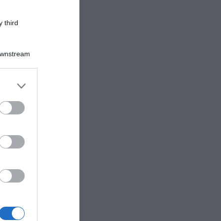
 con
 third
Downstream
er and store
to grant or
ed purposes
nte
,
darlo
ello
o