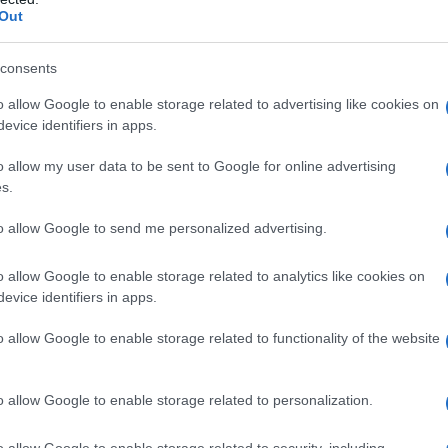
rlo al terriccio
prima di piantare.
Out
re l’humus si presenta
sfarinato
, esiste anche
consents
ellettata.
o allow Google to enable storage related to advertising like cookies on
evice identifiers in apps.
o allow my user data to be sent to Google for online advertising
s.
i e quantità di humus
to allow Google to send me personalized advertising.
o allow Google to enable storage related to analytics like cookies on
i dare le dosi di humus da impiegare nell’orto 
evice identifiers in apps.
aria una premessa:
non è possibile individuar
 generale che ci dice quanto vermicompost s
o allow Google to enable storage related to functionality of the website
ri che determinano le quantità sono tanti:
o allow Google to enable storage related to personalization.
po di terreno.
o allow Google to enable storage related to security, including