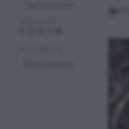
Usare humus liquido
Matt
CONDIVIDI O STAMPA
I VOSTRI COMMENTI (26)
Scrivi un commento