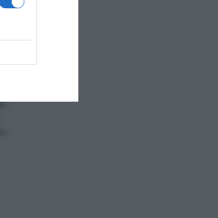
e
non
io
,
le