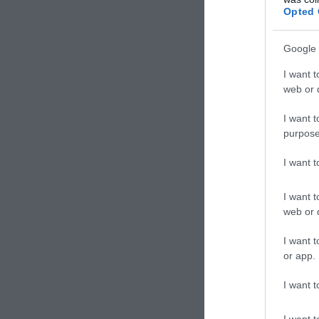
mischia
Opted 
In gene
Google 
forma p
I want t
web or d
I want t
purpose
Dos
I want 
I want t
Prima d
web or d
necess
regola
I want t
or app.
I fatto
I want t
Il ti
I want t