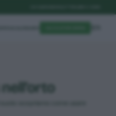
CHI SIAMO
NEWSLETTER
LIBRI E CORSI
DIFESA
CALENDARIO
CALCOLATORE SEMINA
nell’orto
l suolo: scopriamo come usare