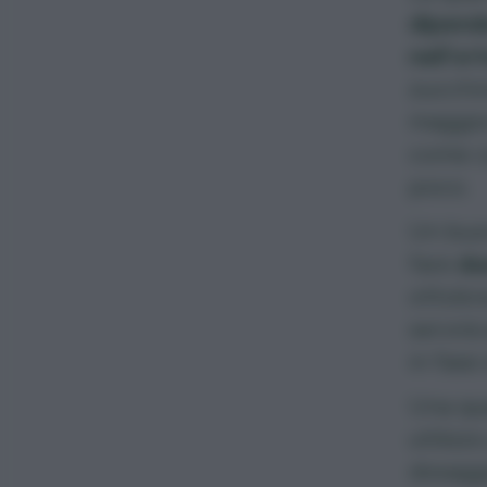
dipende
nell’or
zucchi
maggior
come ci
poco.
Un buon
fare
due
ottobre
servirà
in fase
Una qua
utilizz
dosagg