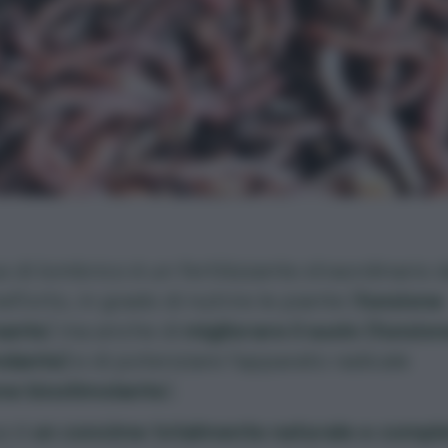
 di lombrico
è un fertilizzante straordinario 
ll’orto, in grado di nutrire le piante (
funzione
ante
) ma anche di
migliorare il suolo (funzio
dante)
e di potenziare l’apparato radicale
ne biostimolante
).
s è
un concime totalmente naturale e compl