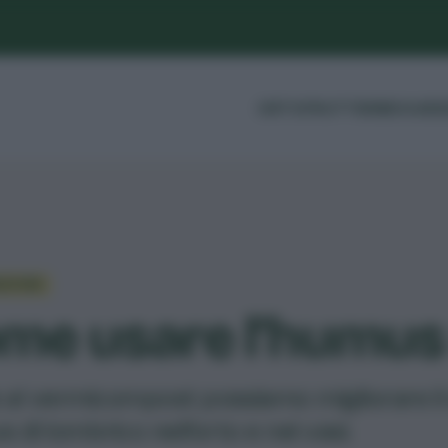
ORTO
FRUTTI
ERBE
GUIDE
ZIONE
me usare l’humus 
 al vermicompost possiamo migliorare i
s di lombrico nell'orto e nei vasi.