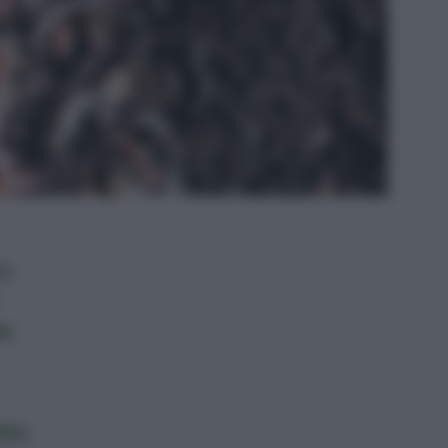
da
ne
eto
,