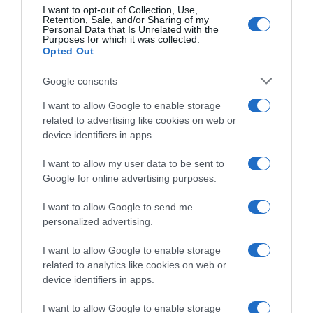
I want to opt-out of Collection, Use,
Retention, Sale, and/or Sharing of my
Personal Data that Is Unrelated with the
Purposes for which it was collected.
Opted Out
Google consents
I want to allow Google to enable storage
related to advertising like cookies on web or
device identifiers in apps.
Un anno nell’orto
I want to allow my user data to be sent to
Il libro-agenda di Orto Da Coltivare, per programmare le
Google for online advertising purposes.
coltivazioni.
di
Matteo Cereda
I want to allow Google to send me
personalized advertising.
APPROFONDISCI
I want to allow Google to enable storage
related to analytics like cookies on web or
device identifiers in apps.
Orto Da Coltivare è il blog di riferimento per chiunque abbia
voglia di coltivare il proprio orto in modo naturale e
I want to allow Google to enable storage
biologico. I nostri contenuti sono stati scritti per tutti i “livelli”