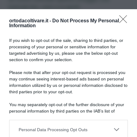
metodo bio, vieni a scoprirli.
ortodacoltivare.it -
Do Not Process My Personal
Information
LEGGI DI PIÙ
TUTTI GLI ORTAGGI
If you wish to opt-out of the sale, sharing to third parties, or
processing of your personal or sensitive information for
targeted advertising by us, please use the below opt-out
newsletter
Iscriviti alla newsletter
section to confirm your selection.
Please note that after your opt-out request is processed you
may continue seeing interest-based ads based on personal
information utilized by us or personal information disclosed to
third parties prior to your opt-out.
Dalla semina alla raccolta, consigli
You may separately opt-out of the further disclosure of your
personal information by third parties on the IAB’s list of
su come far crescere
verdure
downstream participants.
biologiche
.
Personal Data Processing Opt Outs
This information may also be disclosed by us to third parties
on the IAB’s List of Downstream Participants that may further