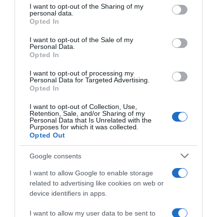
Autori
Libri e Corsi
I want to opt-out of the Sharing of my
disclose it to other third parties.
personal data.
Opted In
Attrezzi
Glossario
Please note that this website/app uses one or more Google
services and may gather and store information including but
I want to opt-out of the Sale of my
Personal Data.
not limited to your visit or usage behaviour. You may click to
Contatti
Newsletter
Opted In
grant or deny consent to Google and its third-party tags to
Trasparenza
Cos’è Orto Da Coltivare
use your data for below specified purposes in below Google
I want to opt-out of processing my
Mappa del sito
Chi è Matteo Cereda
consent section.
Personal Data for Targeted Advertising.
Opted In
I want to opt-out of Collection, Use,
Retention, Sale, and/or Sharing of my
TORNA SU
SEGUICI SUI SOCIAL
Personal Data that Is Unrelated with the
Purposes for which it was collected.
Opted Out
Google consents
I want to allow Google to enable storage
related to advertising like cookies on web or
device identifiers in apps.
I want to allow my user data to be sent to