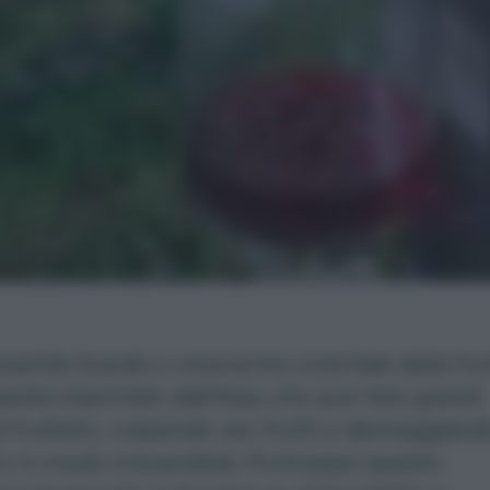
ophila Suzukii o moscerino orientale della fru
ssita importato dall’Asia, che può fare grandi
l frutteto, colpendo vari frutti e danneggiando
o in modo irreversibile. Purtroppo questo