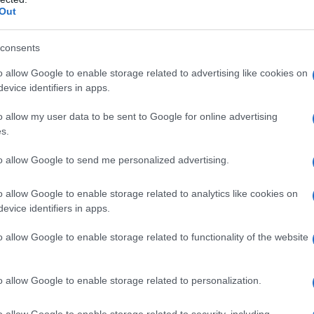
Out
ché usare trappole
consents
mentari
o allow Google to enable storage related to advertising like cookies on
evice identifiers in apps.
 spesso pensando a come contrastare un ins
o allow my user data to be sent to Google for online advertising
si pensa solo a trattamenti insetticidi. In realtà
s.
himica non è sempre il metodo più convenient
to allow Google to send me personalized advertising.
i fattori che vediamo in sintesi.
o allow Google to enable storage related to analytics like cookies on
inamento
: usare un pesticida può inquinare
evice identifiers in apps.
biente e contaminare con sostanze tossiche l
o allow Google to enable storage related to functionality of the website
a.
 collaterali
: molto spesso i trattamenti
o allow Google to enable storage related to personalization.
dono non solo l’insetto bersaglio ma anche un
o allow Google to enable storage related to security, including