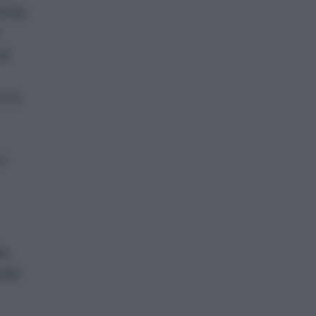
ema:
na
e in
i
e,
ila