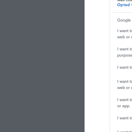
Opted 
Per
Google 
ali
I want t
web or d
Troppo
I want t
nocivo 
purpose
lotta c
I want 
per var
I want t
Inqu
web or d
l’am
I want t
frutt
or app.
Danni
I want t
ucci
I want t