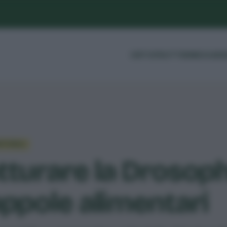
ORTO
FRUTTI
ERBE
GUIDE
ATURALI
tturare la Drosoph
appole alimentari