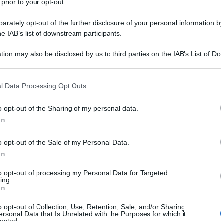
 prior to your opt-out.
di
Matteo Cereda
,
Pietro Isolan
,
Sara Petrucci
rately opt-out of the further disclosure of your personal information by
he IAB’s list of downstream participants.
ACQUISTA
TUTTI I LIBRI
tion may also be disclosed by us to third parties on the IAB’s List of 
 that may further disclose it to other third parties.
 that this website/app uses one or more Google services and may gath
l Data Processing Opt Outs
 Da Coltivare abbiamo già parlato di
Drosophi
including but not limited to your visit or usage behaviour. You may click 
 to Google and its third-party tags to use your data for below specifi
ndo le caratteristiche dell’insetto, i danni ch
o opt-out of the Sharing of my personal data.
ogle consent section.
 le possibili forme di lotta permesse in agrico
In
ca. Ora andiamo ad approfondire il metodo de
o opt-out of the Sale of my Personal Data.
e alimentari, efficace forma di contrasto che
In
e di difendersi dal moscerino della frutta se
to opt-out of processing my Personal Data for Targeted
esticidi.
ing.
In
o opt-out of Collection, Use, Retention, Sale, and/or Sharing
ersonal Data that Is Unrelated with the Purposes for which it
lected.