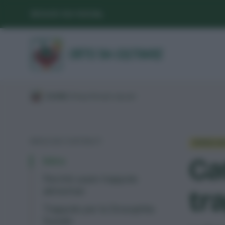
SEGUICI SUI SOCIAL
/
GUIDE
/
Difesa
/
Rimedi naturali
/
INDICE DEI CONTENUTI
RIMEDI N
Ca
Intro
Perché usare trappole
tr
alimentari
Trappole per la Drosophila
Suzukii