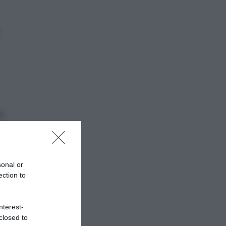
e
sonal or
ection to
nterest-
e
closed to