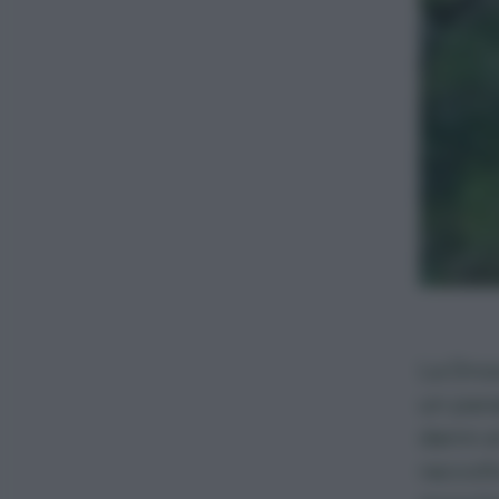
La Dros
un para
danni a
raccolt