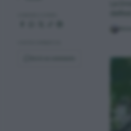
La Dro
dall’e
CONDIVIDI O STAMPA
Matt
I VOSTRI COMMENTI (0)
Scrivi un commento