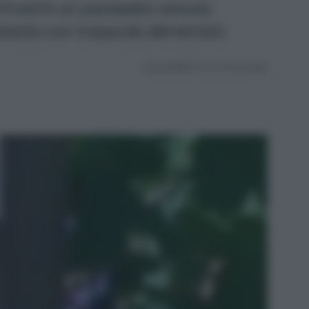
 frutti è un parassita venuto
tarla con trappole alimentari.
AGGIORNATO IL 03.04.2026