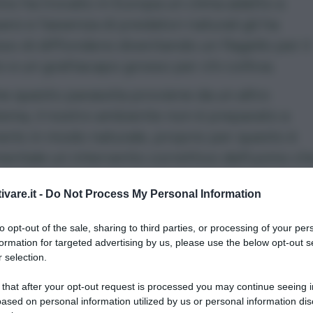
o ha trovato in Europa un clima adatto a
arsi e l’assenza di predatori naturali gli ha
o di diffondersi diventando un flagello per il
o e un grattacapo grosso per chi coltiva.
 questo parassita proviene da un altro
ema, il nostro ambiente non è preparato a
rlo in modo naturale, proprio per questo è
entale un intervento correttivo dell’uomo ch
ontrastarlo.
ivare.it -
Do Not Process My Personal Information
to opt-out of the sale, sharing to third parties, or processing of your per
formation for targeted advertising by us, please use the below opt-out s
 selection.
La difesa dell’orto
 that after your opt-out request is processed you may continue seeing i
Il manuale di «Orto da coltivare» per proteggere l
ased on personal information utilized by us or personal information dis
piante da insetti e malattie, con metodi naturali.