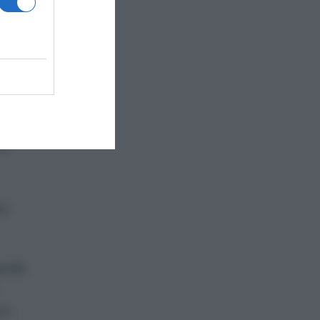
io
na
ti
pola
on