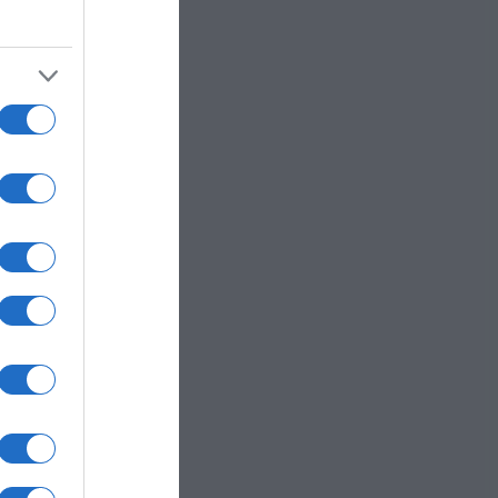
etto
 la
e,
a
a