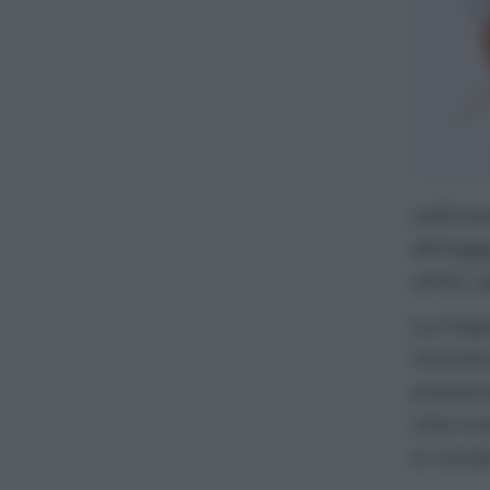
cattura
attragg
simili,
La trap
monito
presenz
che inv
in modo