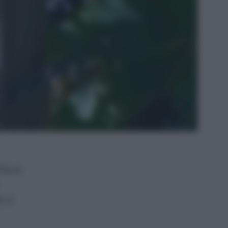
tta è
 il