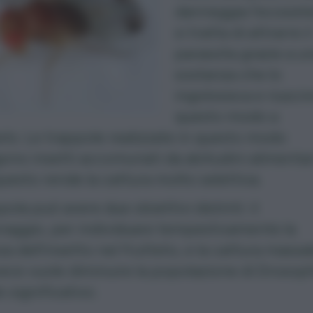
danneggia l’ecosist
si tratta di attrarre il
parassita grazie a u
sostanza che lo
ingolosisca e riuscir
questo modo a
rlo. Le trappole realizzate in questo modo
ono insetti accomunati da abitudini alimentar
 questo rende la cattura molto selettiva.
pola può avere due obiettivi distinti: il
raggio
, per individuare tempestivamente la
a dell’insetto nel frutteto, e la cattura massal
ece vuole diminuire la popolazione di Drosoph
 significativo.