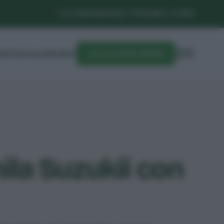
CHI SIAMO
NEWSLETTER
LIBRI E CORSI
DIFESA
CALENDARIO
CALCOLATORE SEMINA
ila Suzukii con