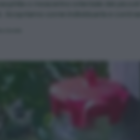
sophila o moscerino orientale dei piccoli
st. Scopriamo come individuarla e contras
eo Cereda