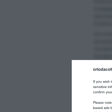
moschin
svilupp
permess
fruttet
Siccome
ecosist
contene
fondam
possa c
ortodacolt
If you wish 
sensitive in
confirm your
Please note
based ads b