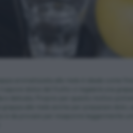
ppa aromatizzata alle mele è ideale come fin
il sapore dolce del frutto vi regalerà una grap
a e delicata. Proprio per questo motivo potr
a grappa alle mele anche per preparare dolci, 
o è da provare per insaporire leggermente u
.