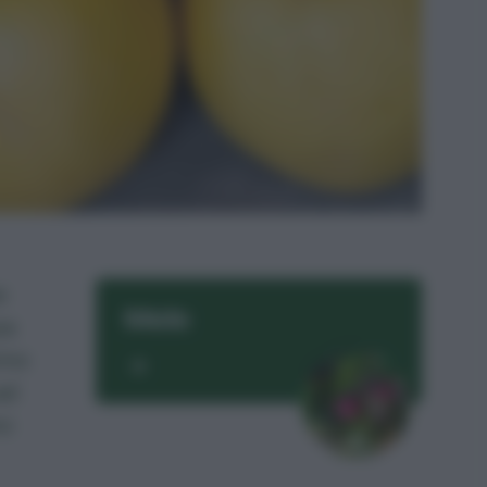
e
Melo
pa
emo
ad
no