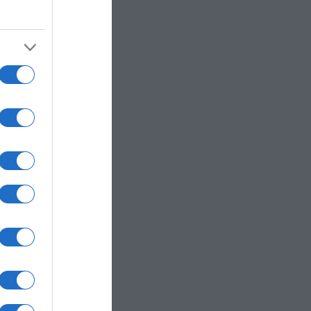
a
ianca
to al
un
re 4
 e la