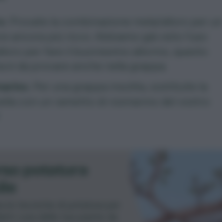
ro
. Provate la combinazione mela/alloro per u
e ancora più ricco. Abbiamo già visto l’uso
alloro per fare il buonissimo
allorino
, questo
a è da provare anche nella grappa.
arino.
Per una grappa insolita, sostituite la
ella con un rametto di
rosmarino
del vostro
so potatura
ile
a le tecniche di potatura per
erti cura delle tue piante da