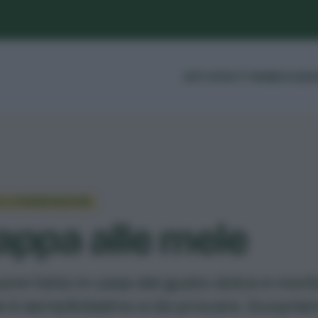
ORTO
FRUTTI
ERBE
GUIDE
O E CONSERVAZIONE
appa alle mele
uore fatto in casa dal gusto dolce e mo
e è semplicissimo e da provare. Scopriamo