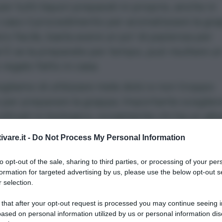
r tutti liquori preparati in proprio, anche in
caso il procedimento per aromatizzare la gr
ro facile, basta avere un po’ di pazienza per
a! E se la preparate per tempo, può risultare u
 regalo fatto in casa.
igliamo di utilizzare mele dolci e non troppo
per preparare la grappa. Importante sceglier
coltivati in biologico, ovviamente chi ha un
alb
o un suo frutteto potrà usare il proprio racco
ivare.it -
Do Not Process My Personal Information
di preparazione:
1 mese circa di riposo
to opt-out of the sale, sharing to third parties, or processing of your per
enti per 500 ml:
formation for targeted advertising by us, please use the below opt-out s
 selection.
ml di grappa
 that after your opt-out request is processed you may continue seeing i
ased on personal information utilized by us or personal information dis
cca di cannella