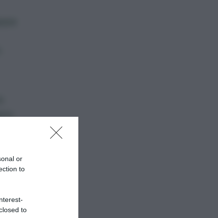
appa
n
e
ero
lto.
sonal or
ection to
nterest-
closed to