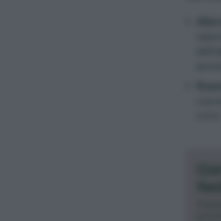
Allo
sapor
dell’
arom
Rosm
cann
orto!
Cor
fac
Impar
prend