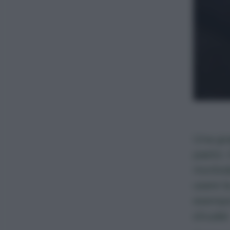
Una gra
pasto: 
morbid
usare l
esempi
strudel