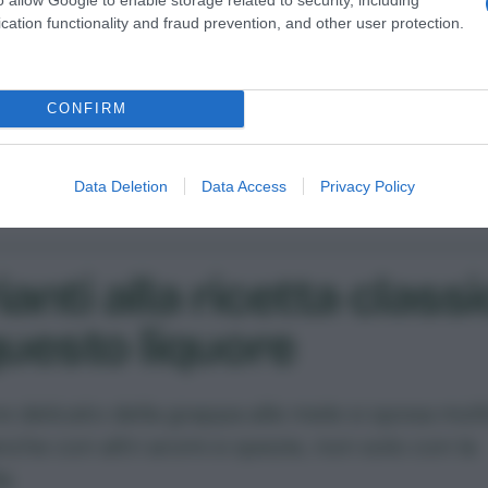
di tanto in tanto.
cation functionality and fraud prevention, and other user protection.
mo travasate la grappa alle mele, ormai pronta
ottiglia finale, filtrando con un telo asciutto e
CONFIRM
 A questo punto siamo pronti per gustare il no
colico.
Data Deletion
Data Access
Privacy Policy
ianti alla ricetta class
questo liquore
re delicato della grappa alle mele si sposa mol
che con altri aromi e spezie, non solo con la
a.