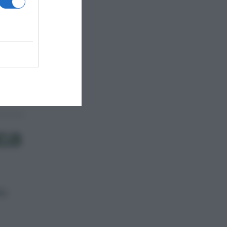
,
stro
ica
to