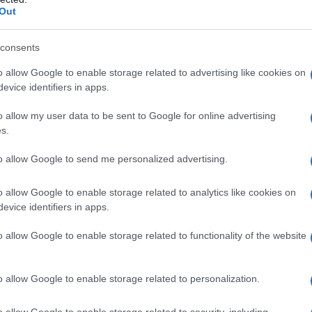
Out
e si prepara la grapp
e mele
consents
o allow Google to enable storage related to advertising like cookies on
evice identifiers in apps.
pa aromatizzata alla mela si realizza in modo
o allow my user data to be sent to Google for online advertising
cissimo a partire semplicemente da grappa b
s.
a, l’aroma della cannella è un buon complemen
to allow Google to send me personalized advertising.
el superalcolico. Versate la grappa bianca in 
lo di vetro. Unite la stecca di cannella e fate
o allow Google to enable storage related to analytics like cookies on
e per una settimana.
evice identifiers in apps.
so questo tempo, togliete la cannella e
o allow Google to enable storage related to functionality of the website
ete le mele, tagliate a pezzi, da cui avrete
to torsolo e semini. Lasciate macerare per alt
o allow Google to enable storage related to personalization.
timane, scuotendo il vaso contenente il liquore
o allow Google to enable storage related to security, including