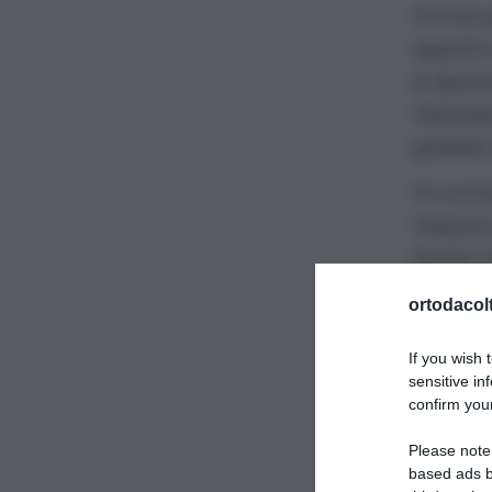
Come pe
questo 
è davve
l’attes
gradito
Vi cons
mature 
frutti 
di mele
ortodacolt
Tempo 
If you wish 
Ingredi
sensitive in
confirm your
500 
Please note
based ads b
1 ste