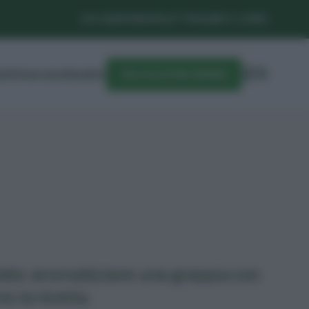
CHI SIAMO
NEWSLETTER
LIBRI E CORSI
DIFESA
CALENDARIO
CALCOLATORE SEMINA
rbido: aromatizzare una grappa con
 la ricetta.