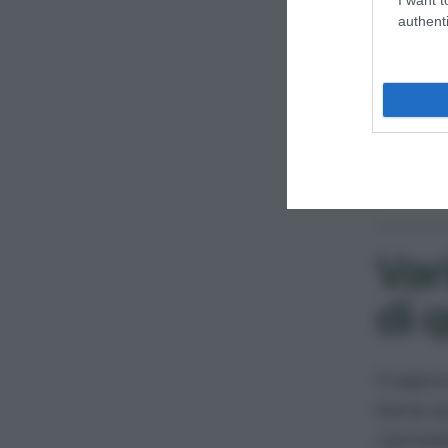
frutta 
authenti
Da ulti
nella b
pulito.
superal
Var
di 
Il sapo
bene an
cannell