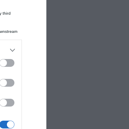
 third
Downstream
er and store
to grant or
ed purposes
ede