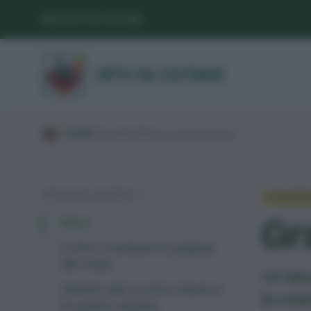
SEGUICI SUI SOCIAL
/
GUIDE
/
Raccolta
/
Utilizzo e conservazione
/
INDICE DEI CONTENUTI
UTILIZZ
Gr
Intro
Come si prepara la grappa
alle mele
Un liq
Varianti alla ricetta classica
le mel
di questo liquore