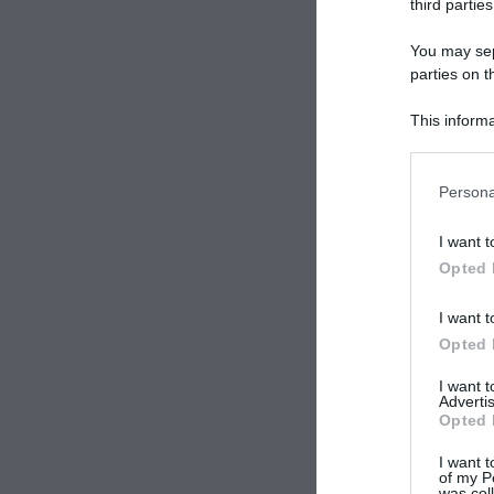
third parties
2 me
You may sepa
parties on t
This informa
Participants
Please note
Persona
information 
deny consent
I want t
in below Go
Opted 
I want t
Opted 
I want 
Advertis
Opted 
I want t
of my P
was col