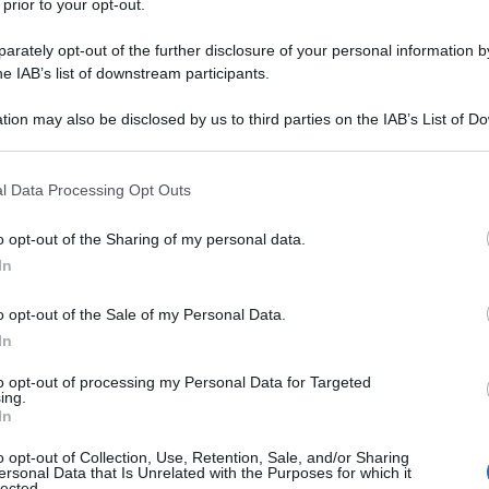
 prior to your opt-out.
le biologiche
rately opt-out of the further disclosure of your personal information by
he IAB’s list of downstream participants.
tion may also be disclosed by us to third parties on the IAB’s List of 
 that may further disclose it to other third parties.
Potatura Facile: il manuale
 that this website/app uses one or more Google services and may gath
l Data Processing Opt Outs
illustrato
including but not limited to your visit or usage behaviour. You may click 
 to Google and its third-party tags to use your data for below specifi
Un libro completo per imparare a potare, con sch
o opt-out of the Sharing of my personal data.
ogle consent section.
illustrate e indicazioni concrete.
In
di
Matteo Cereda
,
Pietro Isolan
o opt-out of the Sale of my Personal Data.
In
ACQUISTA
TUTTI I LIBRI
to opt-out of processing my Personal Data for Targeted
ing.
In
o opt-out of Collection, Use, Retention, Sale, and/or Sharing
ersonal Data that Is Unrelated with the Purposes for which it
lected.