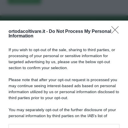
la newsletter
Iscriviti alla newslett
ortodacoltivare.it -
Do Not Process My Personal
Information
If you wish to opt-out of the sale, sharing to third parties, or
processing of your personal or sensitive information for
targeted advertising by us, please use the below opt-out
section to confirm your selection.
Dalla semina alla raccolta, consigli
su come far crescere
verdure
Please note that after your opt-out request is processed you
may continue seeing interest-based ads based on personal
biologiche
.
information utilized by us or personal information disclosed to
third parties prior to your opt-out.
Autori
Libri e Corsi
You may separately opt-out of the further disclosure of your
Attrezzi
Glossario
personal information by third parties on the IAB’s list of
downstream participants.