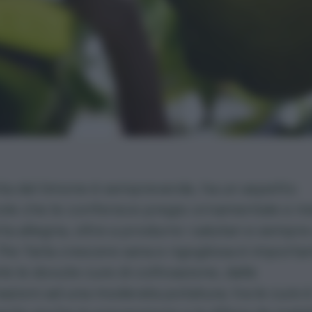
ta del limone è sempreverde, ha un aspetto
ole che le conferisce pregio ornamentale e m
a allegria, oltre a produrre i salutari e sempre 
 Per farla crescere sana e rigogliosa è importa
le le
dovute cure di coltivazione
, dalle
azioni ad una moderata
potatura
; tra le cure 