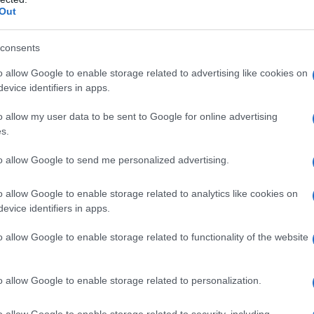
Out
consents
Potatura Facile: il manuale
o allow Google to enable storage related to advertising like cookies on
illustrato
evice identifiers in apps.
Un libro completo per imparare a potare, con sch
o allow my user data to be sent to Google for online advertising
illustrate e indicazioni concrete.
s.
di
Matteo Cereda
,
Pietro Isolan
to allow Google to send me personalized advertising.
ACQUISTA
TUTTI I LIBRI
o allow Google to enable storage related to analytics like cookies on
evice identifiers in apps.
o allow Google to enable storage related to functionality of the website
a, e quindi le foglie, iniziano ad ingiallire e a
e, i fiori sono radi e i frutti che maturano res
o allow Google to enable storage related to personalization.
ola pezzatura. In casi gravi, la lesione con
gom
o allow Google to enable storage related to security, including