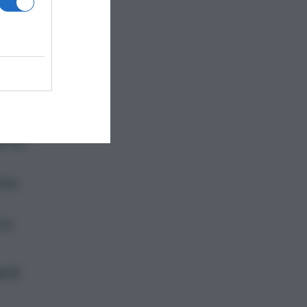
tia
i
sui
ata
te
 il