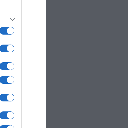
ede
tano
mosi