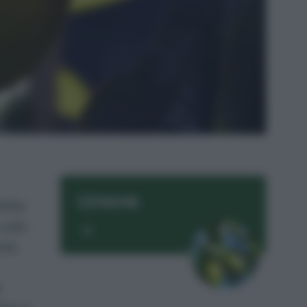
Limone
ette
utili
nte
è