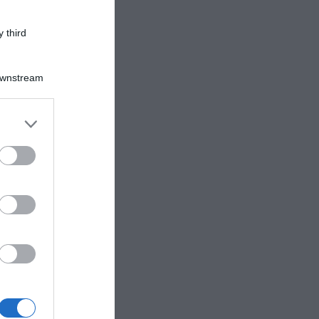
mone
.
 third
Downstream
er and store
to grant or
ed purposes
a da
se
i