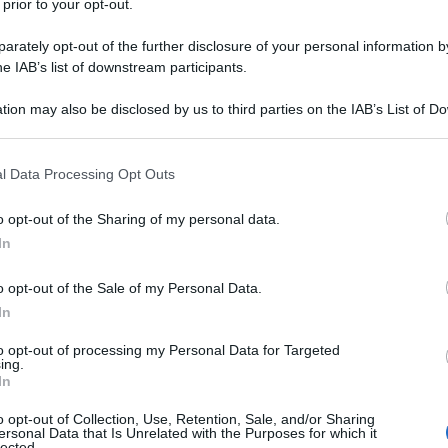
 prior to your opt-out.
o nell’articolo dedicato agli
insetti nocivi al li
rately opt-out of the further disclosure of your personal information by
he IAB’s list of downstream participants.
tion may also be disclosed by us to third parties on the IAB’s List of 
 that may further disclose it to other third parties.
ciume del colletto,
 that this website/app uses one or more Google services and may gath
l Data Processing Opt Outs
mosi e allupatura
including but not limited to your visit or usage behaviour. You may click 
 to Google and its third-party tags to use your data for below specifi
o opt-out of the Sharing of my personal data.
ogle consent section.
In
logia del marciume del colletto è determinat
o opt-out of the Sale of my Personal Data.
 del genere
Phytophtora
, che causano la
In
one di macchie umide sulla corteccia, alla ba
nco. Dalla macchia, che si fessura, escono degl
to opt-out of processing my Personal Data for Targeted
ing.
ti gommosi, che possono interessare anche le
In
o opt-out of Collection, Use, Retention, Sale, and/or Sharing
ersonal Data that Is Unrelated with the Purposes for which it
lected.