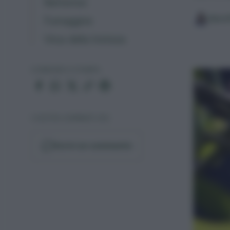
Batteriosi
Sara 
Fumaggine
Virus della tristeza
CONDIVIDI O STAMPA
I VOSTRI COMMENTI (10)
Scrivi un commento