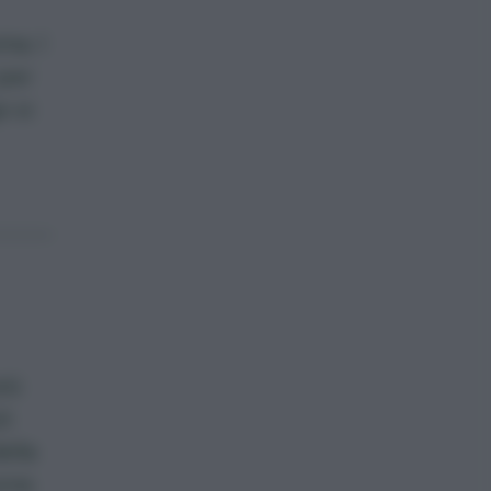
ma. I
 per
o si
più
uò
ella
one.