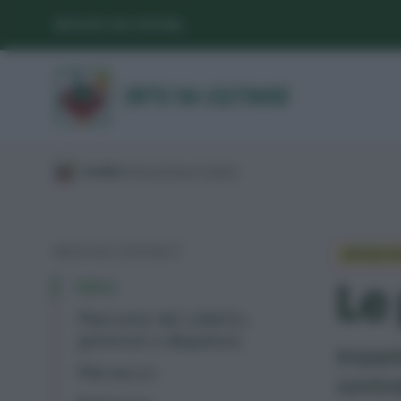
SEGUICI SUI SOCIAL
/
GUIDE
/
Difesa
/
Difesa frutteto
/
INDICE DEI CONTENUTI
DIFESA 
Le
Intro
Marciume del colletto,
gommosi e allupatura
Impari
Mal secco
contra