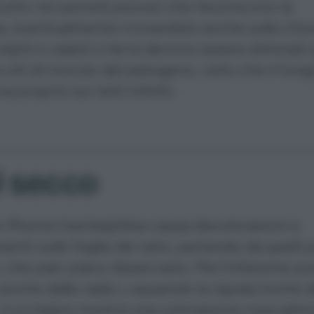
utto nei periodi piovosi che favoriscono la
a, eventualmente irrorandolo anche sulla chio
colpiti e caduti a terra devono essere eliminati
e siti di inoculo del patogeno, visto che il fung
a proprio sui resti infetti.
 secco
o
Phoma tracheiphilus
causa decolorazioni e
imenti sulle foglie dei rami, partendo da quelli 
, che pian piano disseccano. Ma l’infezione p
 anche dalle radici, causando la rapida morte d
 il cui legno mostra una colorazione rosa salm