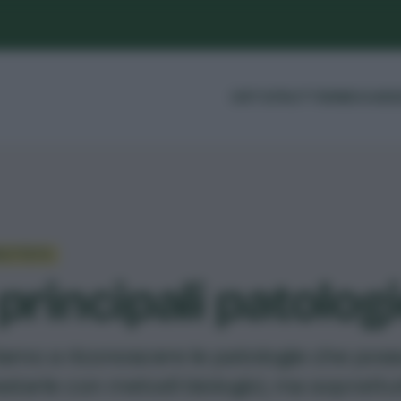
ORTO
FRUTTI
ERBE
GUIDE
FRUTTETO
 principali patolog
amo a riconoscere le patologie che posso
starle con metodi biologici, ma sopratt