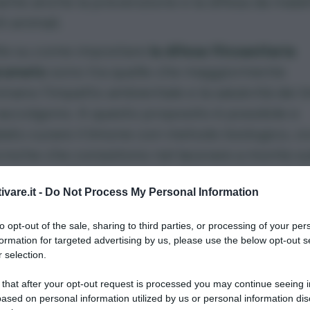
nte anche la prevenzione e la difesa da malat
i animali.
lte su come impostare
la difesa fitosanitaria
grumeto
sono tra quelle che maggiormente
nano l’impatto ambientale e la salubrità dei l
raccolgono. A questo proposito è possibile e
iato curare il limone con metodo biologico, o
niche che consistono nel lavorare a monte su
ione e nell’utilizzare solo determinati prodott
ivare.it -
Do Not Process My Personal Information
 naturale per la cura invece dei pesticidi di sint
mo
quindi in particolare quali sono le più comu
to opt-out of the sale, sharing to third parties, or processing of your per
formation for targeted advertising by us, please use the below opt-out s
ie che interessano la pianta del limone
, spes
 selection.
sciamo da
macchie o accartocciamenti delle f
remo anche come risolvere con mezzi ecologi
 that after your opt-out request is processed you may continue seeing i
ased on personal information utilized by us or personal information dis
li problemi. Il discorso invece dei parassiti è