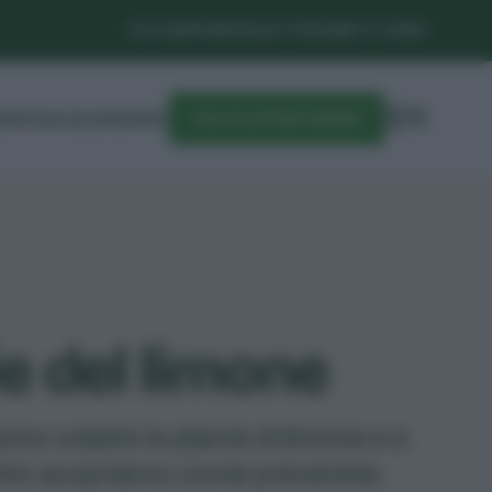
CHI SIAMO
NEWSLETTER
LIBRI E CORSI
DIFESA
CALENDARIO
CALCOLATORE SEMINA
ie del limone
no colpire la pianta di limone e a
utto scopriamo come prevenirle.