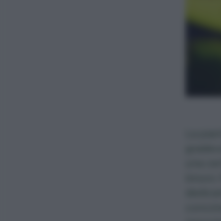
La pian
gradev
una cert
limoni.
dedicar
concim