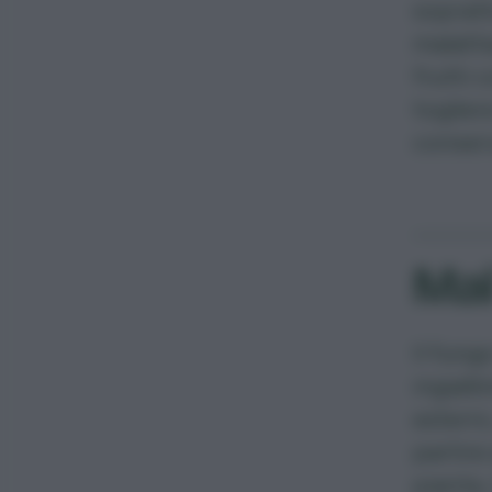
sopratt
malatti
frutti 
toglier
conserv
Mal
Il fung
ingiall
esterni
partire
pianta,