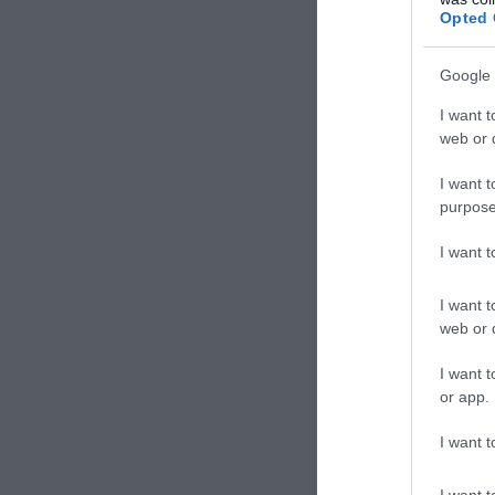
Opted 
Google 
I want t
web or d
I want t
purpose
I want 
I want t
web or d
I want t
or app.
La chiom
deperir
I want t
di picc
I want t