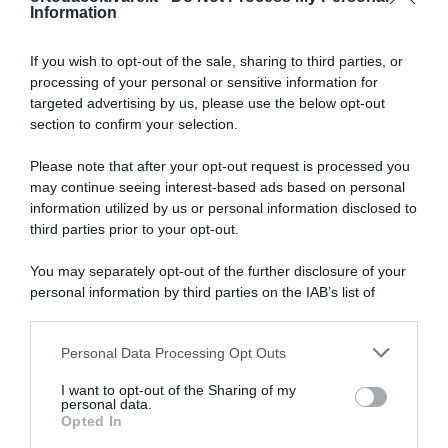
Information
If you wish to opt-out of the sale, sharing to third parties, or
processing of your personal or sensitive information for
targeted advertising by us, please use the below opt-out
section to confirm your selection.
Dalla semina alla raccolta, consigli
su come far crescere
verdure
Please note that after your opt-out request is processed you
may continue seeing interest-based ads based on personal
biologiche
.
information utilized by us or personal information disclosed to
third parties prior to your opt-out.
Autori
Libri e Corsi
You may separately opt-out of the further disclosure of your
Attrezzi
Glossario
personal information by third parties on the IAB’s list of
downstream participants.
Contatti
Newsletter
Personal Data Processing Opt Outs
This information may also be disclosed by us to third parties
on the IAB’s List of Downstream Participants that may further
Trasparenza
Cos’è Orto Da Coltivare
I want to opt-out of the Sharing of my
disclose it to other third parties.
Mappa del sito
Chi è Matteo Cereda
personal data.
Opted In
Please note that this website/app uses one or more Google