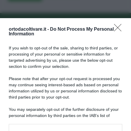
ti alla newsletter
Iscriviti alla new
ortodacoltivare.it -
Do Not Process My Personal
Information
If you wish to opt-out of the sale, sharing to third parties, or
processing of your personal or sensitive information for
targeted advertising by us, please use the below opt-out
section to confirm your selection.
Dalla semina alla raccolta, consigli
su come far crescere
verdure
Please note that after your opt-out request is processed you
may continue seeing interest-based ads based on personal
biologiche
.
information utilized by us or personal information disclosed to
third parties prior to your opt-out.
Autori
Libri e Corsi
You may separately opt-out of the further disclosure of your
Attrezzi
Glossario
personal information by third parties on the IAB’s list of
downstream participants.