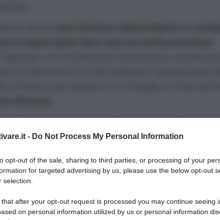
ibili.
liamo avere
una fioritura abbondante e costa
nni è importante fare una corretta potatura
.
il glicine con costanza è necessario, anche pe
re le dimensioni e disciplinare l’esuberanza d
alci.Proprio per questo si consiglia di interveni
te all’anno
.
mo come e quando effettuare la potatura, si
invernale che quella estiva, con un suggerime
ivare.it -
Do Not Process My Personal Information
ispetto agli attrezzi da impiegare.
to opt-out of the sale, sharing to third parties, or processing of your per
formation for targeted advertising by us, please use the below opt-out s
 selection.
 that after your opt-out request is processed you may continue seeing i
Erbe aromatiche
ased on personal information utilized by us or personal information dis