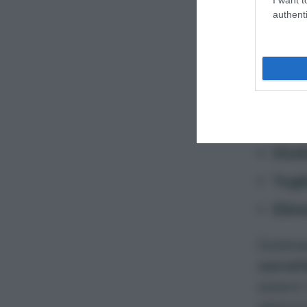
Mant
authenti
Stimo
Ci son
inverno
Elim
Sfolt
Togl
Elimi
Dobbiam
corret
essere 
attenzi