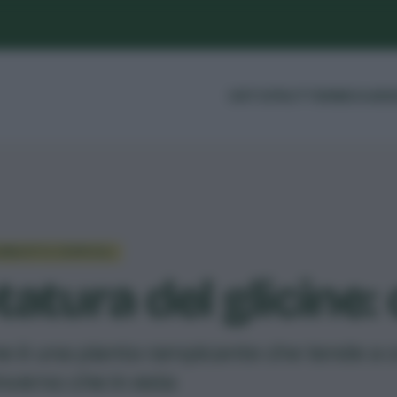
ORTO
FRUTTI
ERBE
GUIDE
RBUSTI E CESPUGLI
tatura del glicine
cine è una pianta rampicante che tende a
 inverno che in esta