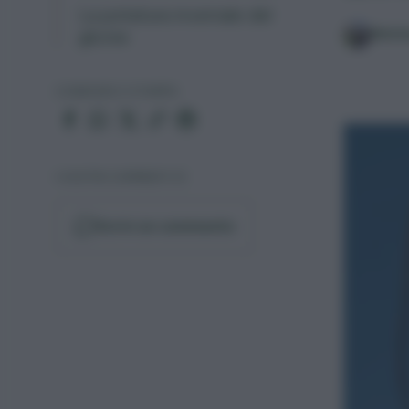
La potatura invernale del
glicine
Matt
CONDIVIDI O STAMPA
I VOSTRI COMMENTI (1)
Scrivi un commento