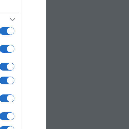
rali,