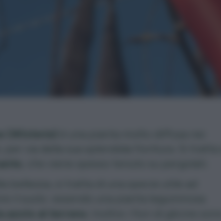
e (
Wisteria
)
è una pianta molto diffusa nei
, per via della sua splendida fioritura. Si tratta
ante
, che viene spesso tenuto su pergolati.
la bellezza, si tratta di una specie utile ad
ire il suolo: essendo una pianta leguminosa
a azoto al terreno
. Inoltre i fiori di glicine son