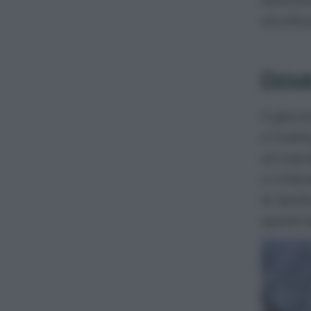
struttu
Dove
Il glici
si trat
arrivan
ci inte
le
lamb
questi
r