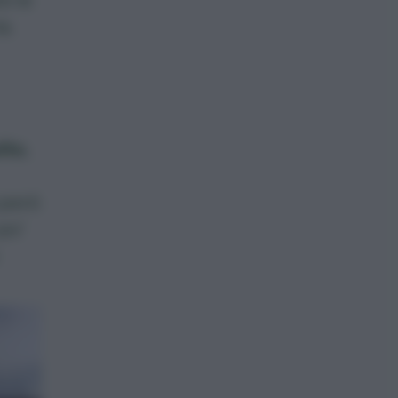
a.
lto
,
 però
po’