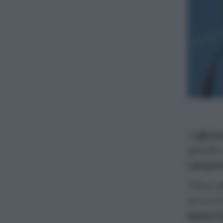
Il
glicin
giardini
rampic
Oltre al
arricch
apport