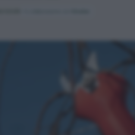
In collaborazione con
Stocker
eo Cereda