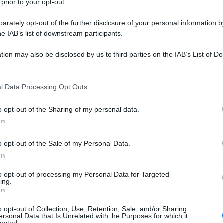
 prior to your opt-out.
Il manuale per conoscere e coltivare piante
aromatiche e officinali, in giardino o sul balcone.
rately opt-out of the further disclosure of your personal information by
di
Matteo Cereda
,
Pietro Isolan
he IAB’s list of downstream participants.
tion may also be disclosed by us to third parties on the IAB’s List of 
ACQUISTA
TUTTI I LIBRI
 that may further disclose it to other third parties.
 that this website/app uses one or more Google services and may gath
l Data Processing Opt Outs
including but not limited to your visit or usage behaviour. You may click 
 to Google and its third-party tags to use your data for below specifi
o opt-out of the Sharing of my personal data.
ogle consent section.
In
ndo potare il glicine
o opt-out of the Sale of my Personal Data.
In
ine si pota due volte durante l’anno:
to opt-out of processing my Personal Data for Targeted
ing.
In
ne inverno
(tra fine febbraio e marzo).
o opt-out of Collection, Use, Retention, Sale, and/or Sharing
ersonal Data that Is Unrelated with the Purposes for which it
state per la potatura verde
(tra luglio e agosto
lected.