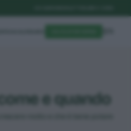
CHI SIAMO
NEWSLETTER
LIBRI E CORSI
DIFESA
CALENDARIO
CALCOLATORE SEMINA
: come e quando
 crescere molto e che è bene potare