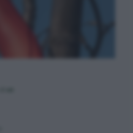
 di
un
o