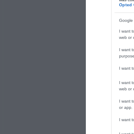
Opted 
Google 
I want t
Cri
web or d
pot
I want t
purpose
Il glici
I want 
prima c
I want t
vedrem
web or d
come re
I want t
Potando
or app.
I want t
Cont
I want t