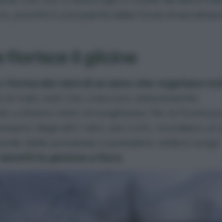
re, poiché è una pianta dalla forza straordinari
 fiorisce il glicine
ne
forma dei rami di un anno che vegetano mo
ta di tralci esili che crescono velocemente
do a diversi metri di lunghezza. Per la fioritura
ressano degli altri rami, più corti, ricordano un 
urde
delle pomacee e possiamo vedere lungo
ametti le gemme a fiore
.