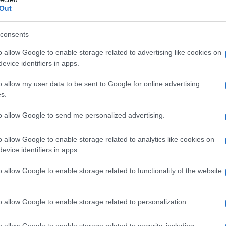
Out
consents
o allow Google to enable storage related to advertising like cookies on
teri generali nella
evice identifiers in apps.
atura
o allow my user data to be sent to Google for online advertising
s.
ne è
una pianta molto semplice da potare
. Per
to allow Google to send me personalized advertising.
osa conviene imparare alcune indicazioni gene
o allow Google to enable storage related to analytics like cookies on
o meglio in seguito come potare in inverno e
evice identifiers in apps.
golarci nella potatura verde estiva..
o allow Google to enable storage related to functionality of the website
 il glicine abbiamo
tre obiettivi
:
o allow Google to enable storage related to personalization.
enere la dimensione della pianta.
o allow Google to enable storage related to security, including