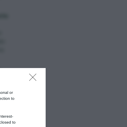
nte
r
ei
re
a
nto
sonal or
ection to
nterest-
closed to