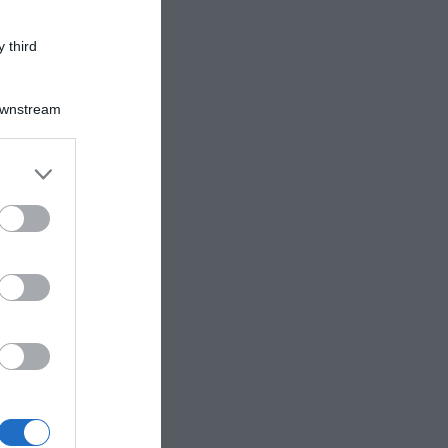
 third
Downstream
er and store
to grant or
ed purposes
).