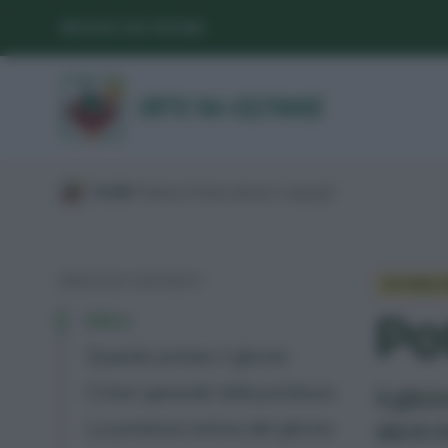
SEGUICI SUI SOCIAL
/
GUIDE
/
Potatura
/
Potare arbusti e cespugli
/
INDICE DEI CONTENUTI
POTARE A
Po
Intro
Quando potare il glicine
Criteri generali nella potatura
Il gli
sia in
La potatura estiva del glicine