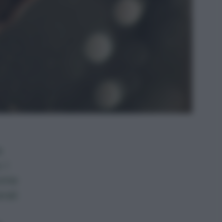
e
 I
come
rali