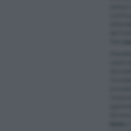
presso 
com’è 
attende
da fru
fare
un
Prendi
osservi
dovrebb
ricorda
proviam
noterem
sgretol
terren
bene
e 