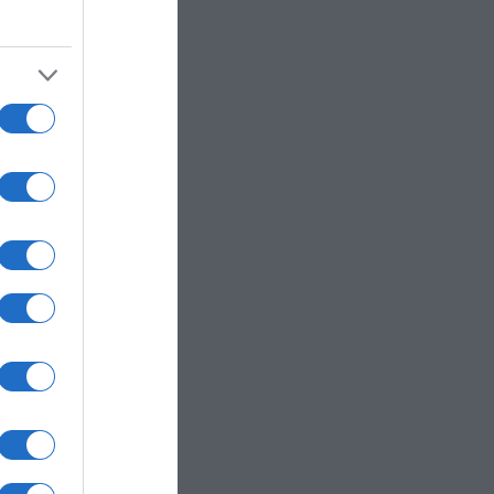
siamo
, che
he
mare