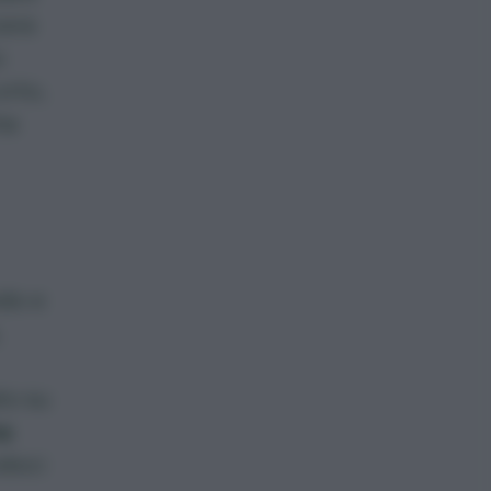
cere
o
orto,
he
ido e
to su
na
doci