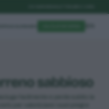
CHI SIAMO
NEWSLETTER
LIBRI E CORSI
DIFESA
CALENDARIO
CALCOLATORE SEMINA
erreno sabbioso
 asciuga facilmente e perde subito la
rlo per valorizzare i suoi pregi e