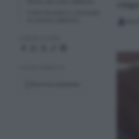
Difetti del suolo sabbioso
mitigar
Come lavorare e concimare
un terreno sabbioso
Sara 
CONDIVIDI O STAMPA
I VOSTRI COMMENTI (0)
Scrivi un commento