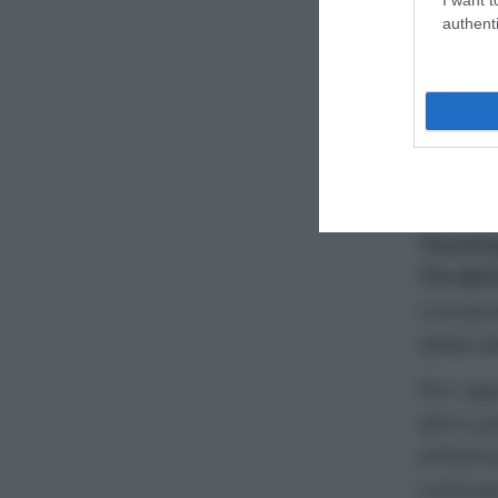
authenti
Com
ter
Tecnic
70-80% 
compres
dalla s
Per sa
altre p
effetti
coltiva