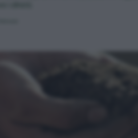
e i difetti.
Petrucci