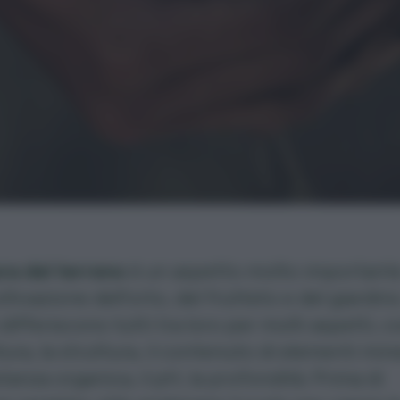
ra del terreno
è un aspetto molto important
ltivazione dell’orto, del frutteto e del giardino.
 differiscono tutti tra loro per molti aspetti, 
itura, la struttura, il contenuto di elementi mine
stanza organica, il pH, la profondità. Prima di