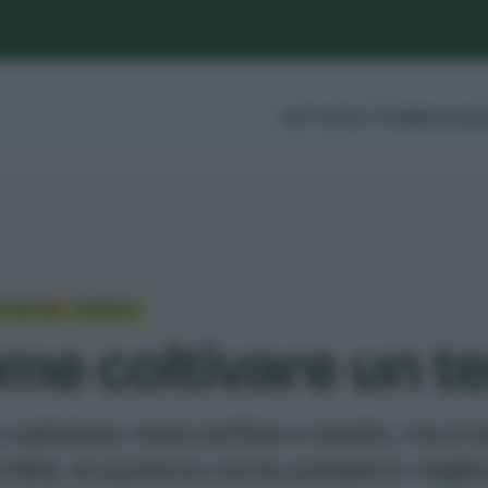
ORTO
FRUTTI
ERBE
GUIDE
IONE DEL TERRENO
me coltivare un t
lo sabbioso resta soffice e sciolto, ma si
rtilità. Scopriamo come possiamo migliora