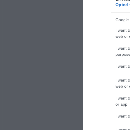
ricono
Opted 
valoriz
Abbiam
Google 
è un’al
I want t
opposte
web or d
I want t
purpose
I want 
I want t
web or d
I want t
or app.
I want t
I want t