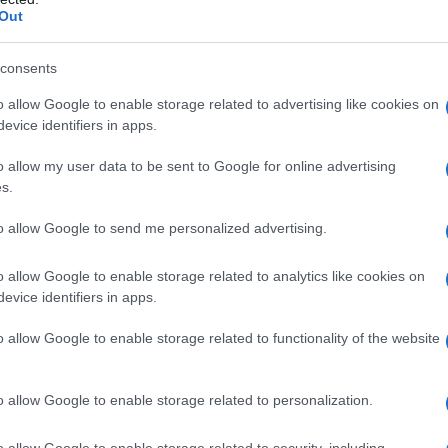
scerlo e scoprendo con quali accortezze pos
Out
zare i suoi pregi e limitare gli inconvenienti.
o già visto
come coltivare il terreno argilloso
consents
tra tipologia di suolo diffusa, con caratteristic
o allow Google to enable storage related to advertising like cookies on
 al suolo sabbioso.
evice identifiers in apps.
o allow my user data to be sent to Google for online advertising
s.
to allow Google to send me personalized advertising.
Un anno nell’orto
o allow Google to enable storage related to analytics like cookies on
Il libro-agenda di Orto Da Coltivare, per program
evice identifiers in apps.
le coltivazioni.
di
Matteo Cereda
o allow Google to enable storage related to functionality of the website
ACQUISTA
TUTTI I LIBRI
o allow Google to enable storage related to personalization.
o allow Google to enable storage related to security, including