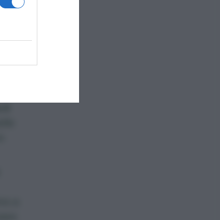
il
lle
o
mo a
zare