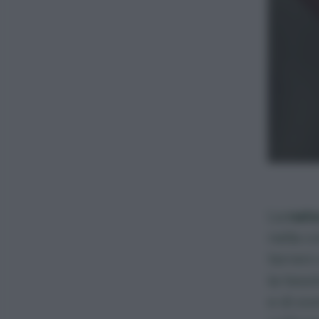
La
natu
nella co
terreni
la tess
e di so