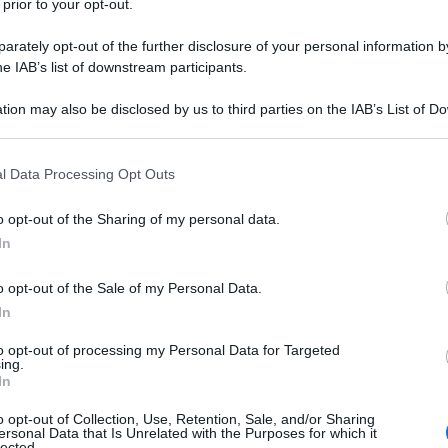
tteristiche di un terreno possono variare in m
 prior to your opt-out.
sibile, e in termini pratici gli effetti ricadono 
rately opt-out of the further disclosure of your personal information by
oni, sulle irrigazioni e quindi in generale sulla 
he IAB’s list of downstream participants.
ne nel tempo.
tion may also be disclosed by us to third parties on the IAB’s List of 
 that may further disclose it to other third parties.
 that this website/app uses one or more Google services and may gath
l Data Processing Opt Outs
including but not limited to your visit or usage behaviour. You may click 
GUIDA
 to Google and its third-party tags to use your data for below specifi
o opt-out of the Sharing of my personal data.
La tessitura del suolo: tipi d
ogle consent section.
In
terreno
o opt-out of the Sale of my Personal Data.
di Matteo Cereda
In
to opt-out of processing my Personal Data for Targeted
ing.
In
entriamo adesso su come si può coltivare al
un terreno a tessitura sabbiosa, imparando a
o opt-out of Collection, Use, Retention, Sale, and/or Sharing
ersonal Data that Is Unrelated with the Purposes for which it
lected.