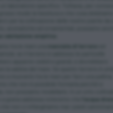
un laboratorio specifico. Tuttavia, per conos
grosso modo la tessitura e che cosa dobbiam
rci per la coltivazione delle nostre piante da 
tto, aromatiche ed ornamentali, possiamo anc
a valutazione empirica
.
amo tra le mani una
manciata di terreno
ed
amola: se il terreno è sabbioso le particelle
ero apparire visibili e grandi, e dovrebbero
re la sabbia del mare. Se questo terreno è um
o a muoverlo tra le mani per farci una pallina,
o che non è possibile formarla perché si
a, non possiamo modellarlo. In un orto coltiva
o a grana sabbiosa noteremo che
l’acqua dre
che non ci infanghiamo mai i piedi camminan