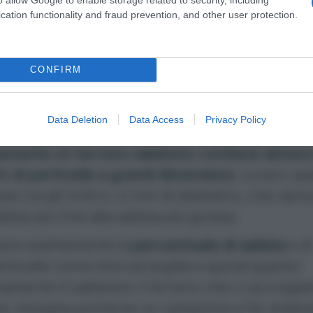
cation functionality and fraud prevention, and other user protection.
e si riconosce un
CONFIRM
reno sabbioso
Data Deletion
Data Access
Privacy Policy
amente un terreno sabbioso contiene almeno 
di particelle a grandi dimensioni,
ovvero que
e tra gli 0,02 e i 2 mm di diametro, che vann
abbia più fine alla sabbia più grossa.
pere esattamente la
percentuale di sabbia
e di
articelle come limo ed argilla e quindi quanto
vamente è sabbioso il terreno che ci accingia
re, bisogna portarne un campione a far analiz