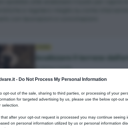
re sarebbe utile analizzare il suolo per capire l
ristiche e regolarci meglio su come intervenir
arlo con lavorazioni e concimazioni.
GUIDA
Analizzare il terreno dell’o
di Matteo Cereda
ivare.it -
Do Not Process My Personal Information
to opt-out of the sale, sharing to third parties, or processing of your per
formation for targeted advertising by us, please use the below opt-out s
itura
è un parametro fisico che esprime la
 selection.
one delle particelle elementari
che
 that after your opt-out request is processed you may continue seeing i
ono il terreno stesso. A seconda della tessi
ased on personal information utilized by us or personal information dis