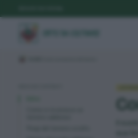
SEGUICI SUI SOCIAL
/
GUIDE
/
Suolo
/
Lavorazione del terreno
/
INDICE DEI CONTENUTI
LAVORAZ
Co
Intro
Come si riconosce un
terreno sabbioso
Il suo
Pregi del terreno sciolto
sua fe