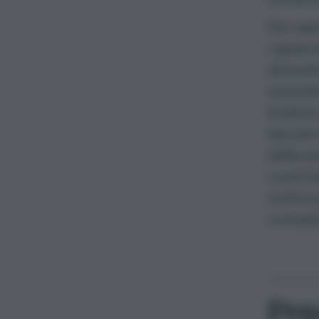
Per pas
capient
durante
sommerg
bollore
lasciar
dalla p
control
sottovu
comple
Pre