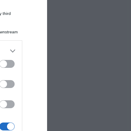
 third
o
Downstream
er and store
to grant or
ed purposes