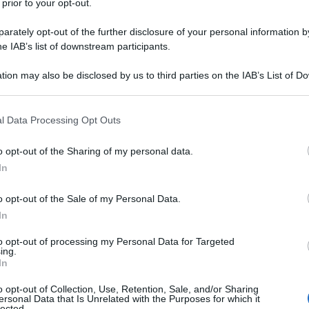
 prior to your opt-out.
 ad assaggiare questo ortaggio anche fuori
rately opt-out of the further disclosure of your personal information by
e.
he IAB’s list of downstream participants.
di preparazione:
50 minuti + tempo di ripos
tion may also be disclosed by us to third parties on the IAB’s List of 
 that may further disclose it to other third parties.
enti per 4 barattoli da 250 ml:
 that this website/app uses one or more Google services and may gath
l Data Processing Opt Outs
including but not limited to your visit or usage behaviour. You may click 
g di zucchine medio-piccole
 to Google and its third-party tags to use your data for below specifi
o opt-out of the Sharing of my personal data.
ogle consent section.
l di aceto di vino bianco (acidità almeno 6%)
In
ml di acqua
o opt-out of the Sale of my Personal Data.
azzo di prezzemolo
In
to opt-out of processing my Personal Data for Targeted
ani di pepe rosa
ing.
In
alità
: ricette estive
o opt-out of Collection, Use, Retention, Sale, and/or Sharing
ersonal Data that Is Unrelated with the Purposes for which it
lected.