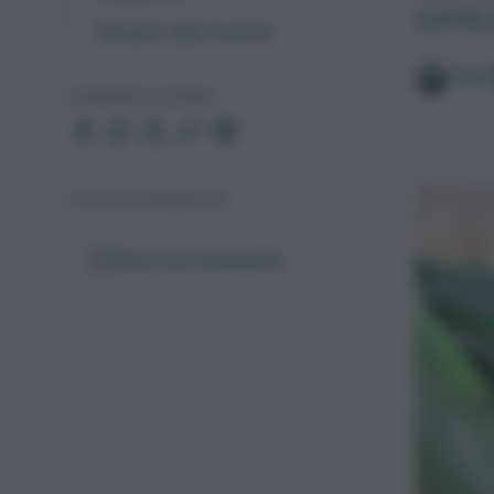
come p
Varianti alla ricetta
Fabio
CONDIVIDI O STAMPA
I VOSTRI COMMENTI (6)
Scrivi un commento