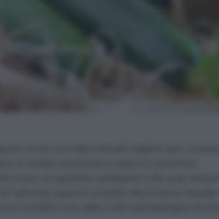
aceto sono uno dei metodi migliori per conse
ure in totale sicurezza a casa. Le zucchine
eto sono un gustoso antipasto che può esser
 al naturale oppure scolato dal proprio liquido
a e condito con sale e olio extravergine di oli