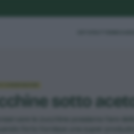
ORTO
FRUTTI
ERBE
GUIDE
O E CONSERVAZIONE
cchine sotto acet
nservare le zucchine possiamo fare dell
uando l'orto fornisce una super produzi