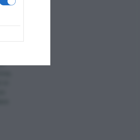
al
e i
ttolo
tiene
to
ine,
 in
re
are