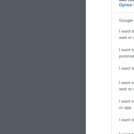
Piatto
Opted 
Google 
I want t
Com
web or d
zuc
I want t
purpose
I want 
Per far
spuntat
I want t
Tagliat
web or d
quindi 
I want t
Lavate 
or app.
Sterili
I want t
verdure
I want t