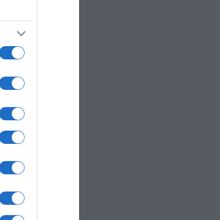
e:
lito.
e le
date