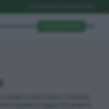
CHI SIAMO
NEWSLETTER
LIBRI E CORSI
DIFESA
CALENDARIO
CALCOLATORE SEMINA
o
e conserve sotto aceto, un'ottima
one di questo ortaggio. Scopriamo