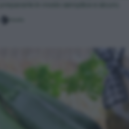
repararle in modo semplice e sicuro.
Claudia