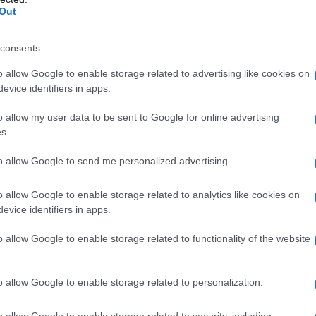
: conserva vegetariana e vegana
Out
consents
o allow Google to enable storage related to advertising like cookies on
e si preparano le
evice identifiers in apps.
chine sotto aceto
o allow my user data to be sent to Google for online advertising
s.
to allow Google to send me personalized advertising.
e questa conserva si inizia pulendo le zucchin
ele ed eliminate eventuali parti ammaccate.
o allow Google to enable storage related to analytics like cookies on
e le zucchine a tocchetti non troppo piccoli
evice identifiers in apps.
lavatele e fatele asciugare su un canovaccio pu
o allow Google to enable storage related to functionality of the website
e lasciate asciugare anche il prezzemolo.
zzate i barattoli di vetro dove andrete a metter
o allow Google to enable storage related to personalization.
 in conserva, poi con una pinza da cucina an
o allow Google to enable storage related to security, including