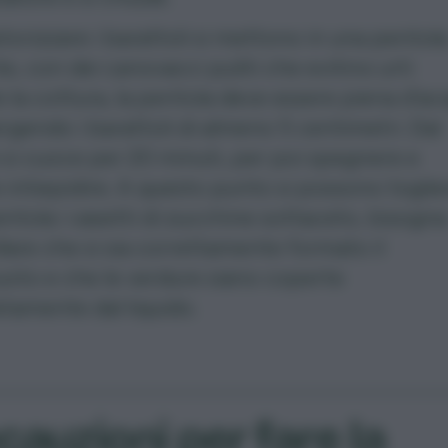
torizzare i barattoli si mettono in una pentola
e, con dei canovacci puliti che evitino urti
 la cottura, la pentola deve essere piena d’ac
endo i barattoli di almeno 5 centimetri. Dal
 si cuoce per 20 minuti, per poi spegnere e
e intiepidire. A questo punto si possono toglie
entola i vasetti di zucchine sottaceto, bisogna
lare che si sia correttamente formato il
oto e che le verdure siano coperte
tamente dal liquido.
cauzioni per fare la