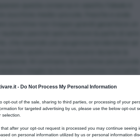
parare questa conserva in vasetto l’ideale è
re zucchine medio-piccole, fresche e sode.
are zucchine non troppo grandi garantisce un
 risultato perché sarà inferiore la parte di semi
te, che essendo più spugnosa tenderebbe ad
re molto aceto e a stracuocersi durante la
zzazione. Al contrario, le zucchine più piccole
eranno meglio la loro consistenza croccante
 rischiare di cuocerle eccessivamente è megl
ivare.it -
Do Not Process My Personal Information
re barattoli piccoli, da 250 ml, così da ridurre i
di pastorizzazione e da permettere un consu
to opt-out of the sale, sharing to third parties, or processing of your per
formation for targeted advertising by us, please use the below opt-out s
ido della conserva una volta aperta. Questa
 selection.
zione è tipica dell’estate, quando nell’orto le
 that after your opt-out request is processed you may continue seeing i
di zucchina
regalano copiosi raccolti e fare il
ased on personal information utilized by us or personal information dis
to è un buon modo per evitare sprechi e pot