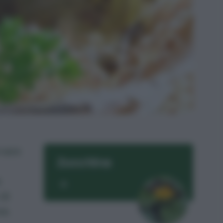
rvare
Zucchina
e
 di
va.