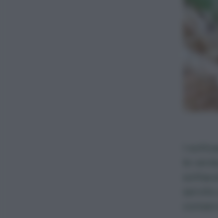
I sotto
le verd
sottac
servito
conserv