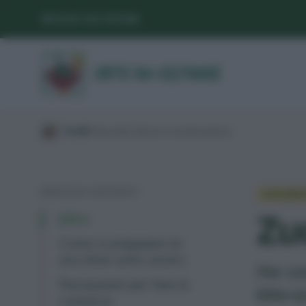
SEGUICI SUI SOCIAL
/
GUIDE
/
Raccolta
/
Utilizzo e conservazione
/
INDICE DEI CONTENUTI
UTILIZZ
Zu
Intro
Come si preparano le
zucchine sotto aceto
Per co
Precauzioni per fare la
idea q
conserva