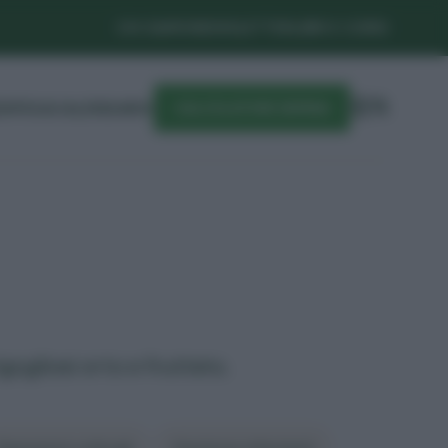
CHI SIAMO
NEWSLETTER
LIBRI E CORSI
DIFESA
CALENDARIO
CALCOLATORE SEMINA
gogliosi orto e frutteto.