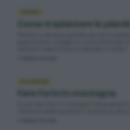
TRAPIANTI
Come trapiantare le piant
Mettere a dimora le piantine da orto è sempl
qualche buon consiglio su come effettuare al m
piantina in pane di terra e piantarla in campo.
di
Matteo Cereda
COLTIVAZIONE
Fare l’orto in montagna
Si può fare l’orto in montagna? Naturalmente 
varietà di verdura potranno resistere al clima.
di
Matteo Cereda