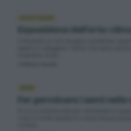
PROGETTAZIONE
Esposizione dell’orto: clim
Coltivando un orto bisogna considerare quant
quanto è soleggiato. Fattori che hanno diversi 
scopriamo di più.
di
Matteo Cereda
SEMINE
Far germinare i semi nello
Ecco un sistema utile per ottimizzare lo spaz
i semi in modo semplice e senza alcuna spesa: 
scottex.