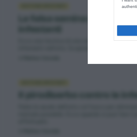
GESTIONE INFESTANTI
authenti
La falsa semina per control
infestanti
Ecco una tecnica di una semplicità disarman
infestanti nell’orto. Scopriamo come fare la f
di
Matteo Cereda
GESTIONE INFESTANTI
Il pirodiserbo contro le inf
Pulire le aiuole dell’orto col fuoco per elimina
metodo possibile. Ecco quando si può fare il
effettuarlo.
di
Matteo Cereda