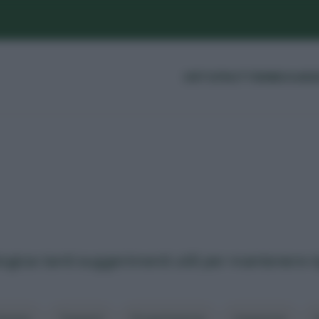
ORTO
FRUTTI
ERBE
GUIDE
ogica: tanti suggerimenti utili per mantenere ri