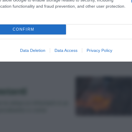
cation functionality and fraud prevention, and other user protection.
lare le erbe
CONFIRM
te, per avere meno erbe
alsa semina.
Data Deletion
Data Access
Privacy Policy
estanti
re le erbacce infestanti è un
 pirodiserbo e come