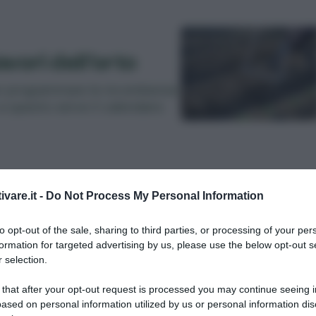
avori dell’orto
aper programmare le incombenze
 a questo serve il calendario
ivare.it -
Do Not Process My Personal Information
le semine
to opt-out of the sale, sharing to third parties, or processing of your per
formation for targeted advertising by us, please use the below opt-out s
iamente indicativi, visto che
 selection.
he, dalla Sicilia alle Alpi.
 that after your opt-out request is processed you may continue seeing i
ased on personal information utilized by us or personal information dis