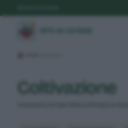
SEGUICI SUI SOCIAL
/
GUIDE
/
Coltivazione
/
Coltivazione
Impariamo le basi della coltivazione biol