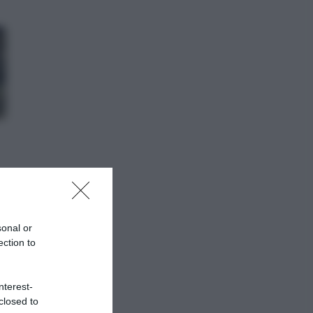
sonal or
ection to
nterest-
closed to