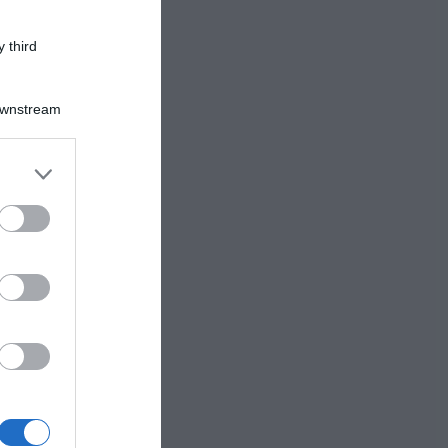
 third
Downstream
er and store
to grant or
ed purposes