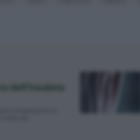
emine
Trapianti
Progettazione
Irrigazione
 dell’insalata
edono un’operazione di
l radicchio.