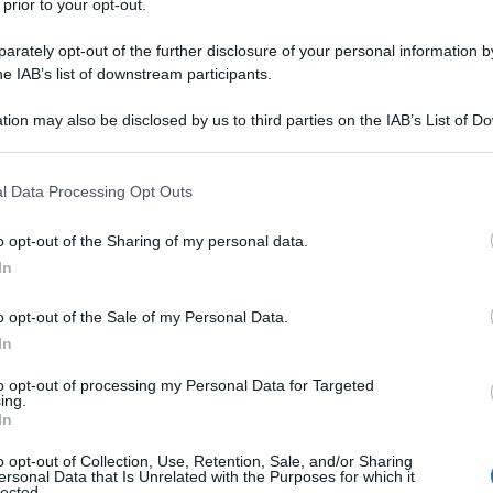
 prior to your opt-out.
rately opt-out of the further disclosure of your personal information by
he IAB’s list of downstream participants.
’orto
tion may also be disclosed by us to third parties on the IAB’s List of 
 that may further disclose it to other third parties.
o, le sue colture che vanno
cogliere.
 that this website/app uses one or more Google services and may gath
l Data Processing Opt Outs
including but not limited to your visit or usage behaviour. You may click 
 to Google and its third-party tags to use your data for below specifi
o opt-out of the Sharing of my personal data.
ogle consent section.
In
o opt-out of the Sale of my Personal Data.
In
lizzare il terreno liberandosi
to opt-out of processing my Personal Data for Targeted
ing.
sole.
In
o opt-out of Collection, Use, Retention, Sale, and/or Sharing
ersonal Data that Is Unrelated with the Purposes for which it
lected.