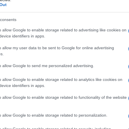
Out
a e il dirado
consents
o allow Google to enable storage related to advertising like cookies on
 e perchè è importante
evice identifiers in apps.
o allow my user data to be sent to Google for online advertising
s.
to allow Google to send me personalized advertising.
o allow Google to enable storage related to analytics like cookies on
 semine
evice identifiers in apps.
e per sapere cosa piantare
o allow Google to enable storage related to functionality of the website
 colturale.
o allow Google to enable storage related to personalization.
o allow Google to enable storage related to security, including