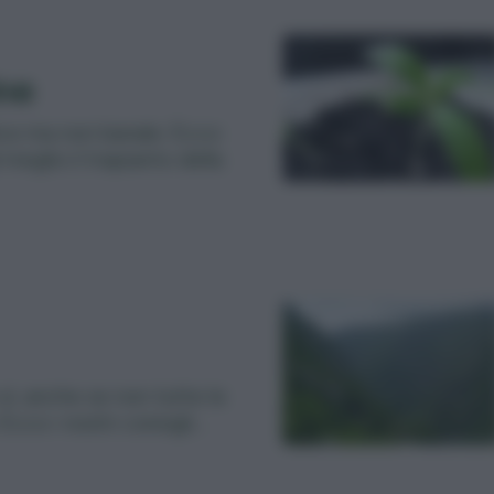
ine
ice ma non banale. Ecco
eglio il trapianto della
sì, anche se non tutte le
 Ecco i nostri consigli…