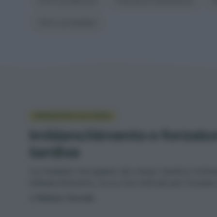
Orto sul balcone
Metodi di coltivazione
S
Orto coi bambini
OPERAZIONI COLTURALI
Imbianchimento o forzatura
tardiva
Le insalate trevigiane da cespo tardive richi
imbianchimento, ecco tre metodi per forzare i
di
Matteo Cereda