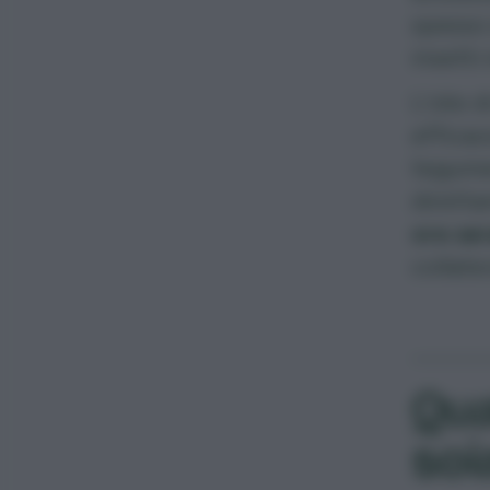
spesso 
insetti 
L’olio 
efficac
tegumen
dirett
ore ser
collater
Qual
soi