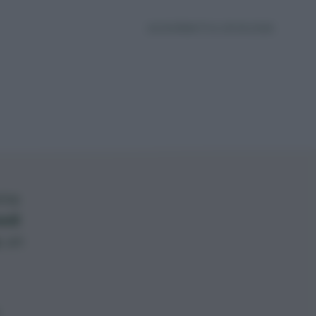
AGGIORNATO IL 09.06.2026
ema
edi
, un