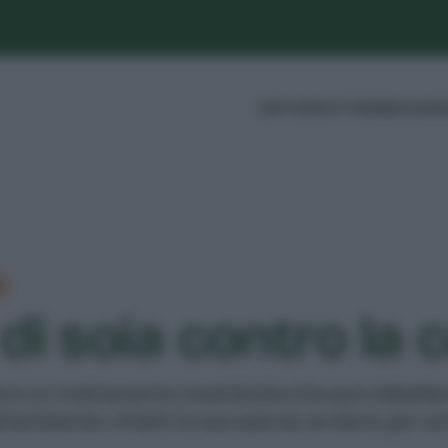
ORTO
FRUTTI
ERBE
GUIDE
O
 di soia contro la 
oia è un trattamento insetticida che può debellar
l'ambiente. Infatti la sua azione avviene per s