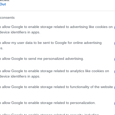
e all’olio bianco, svolge di fatto la stessa fun
Out
gior rispetto dell’ambiente.
consents
o allow Google to enable storage related to advertising like cookies on
evice identifiers in apps.
Potatura Facile: il manuale
o allow my user data to be sent to Google for online advertising
s.
illustrato
to allow Google to send me personalized advertising.
Un libro completo per imparare a potare, con sch
illustrate e indicazioni concrete.
o allow Google to enable storage related to analytics like cookies on
di
Matteo Cereda
,
Pietro Isolan
evice identifiers in apps.
o allow Google to enable storage related to functionality of the website
ACQUISTA
TUTTI I LIBRI
o allow Google to enable storage related to personalization.
o allow Google to enable storage related to security, including