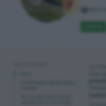
Matteo C
ACQUISTA
INDICE DEI CONTENUTI
Le infe
degli a
Intro
possibi
Un'alternativa all'olio bianco
tratta
minerale
Solabio
Olio di soia come rimedio
naturale per la cocciniglia
Scopria