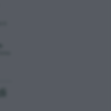
e è
le
ttime
di