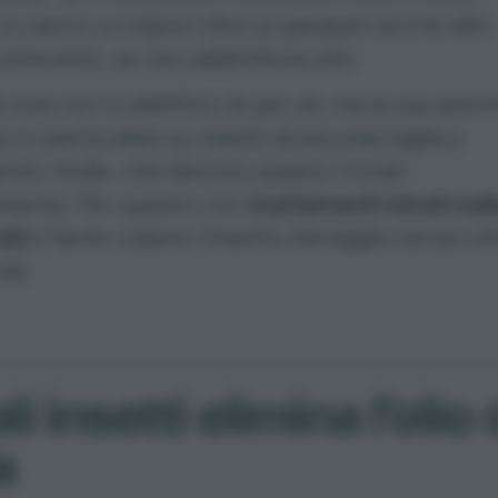
si vanno a colpire oltre ai parassiti anche altri
innocenti, se non addirittura utili.
di soia non è selettivo di per sé, ma la sua azion
e in particolare su insetti di piccola taglia a
to molle, che devono essere irrorati
amente. Per questo con
trattamenti mirati nel
ali
è facile colpire l’insetto bersaglio senza vi
ali.
i insetti elimina l’olio 
a