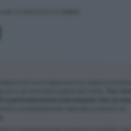
ereda
In collaborazione con
Solabiol
stazioni di
cocciniglia
sono un classico probl
grumi e di varie altre piante da frutto.
Tra i rim
li è particolarmente interessante l’olio di soia
mento completamente naturale proposto da
l
.
mo le caratteristiche di questo prodotto che