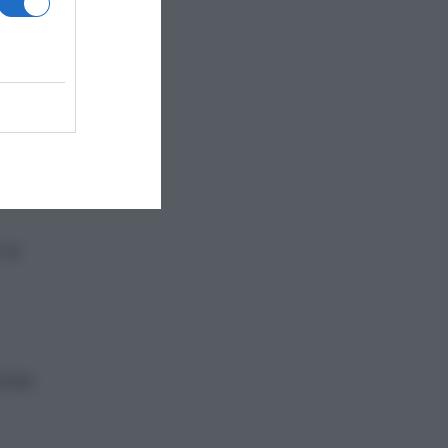
a
overe
o
 a
nche