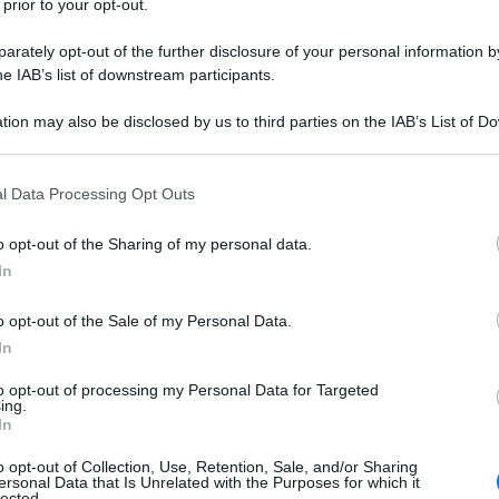
 prior to your opt-out.
rately opt-out of the further disclosure of your personal information by
he IAB’s list of downstream participants.
tion may also be disclosed by us to third parties on the IAB’s List of 
alternativa all’olio
 that may further disclose it to other third parties.
nco minerale
 that this website/app uses one or more Google services and may gath
l Data Processing Opt Outs
including but not limited to your visit or usage behaviour. You may click 
 to Google and its third-party tags to use your data for below specifi
o opt-out of the Sharing of my personal data.
ogle consent section.
la cocciniglia molti conoscono e utilizzano l’o
In
 un olio minerale che rappresenta un ottimo
o opt-out of the Sale of my Personal Data.
 contro una serie di insetti nocivi ed è ad ogg
In
ito in agricoltura biologica.
to opt-out of processing my Personal Data for Targeted
ing.
nto raffinato quest’olio minerale è derivato 
In
o
e non possiamo definirlo totalmente
o opt-out of Collection, Use, Retention, Sale, and/or Sharing
enibile. L’olio di soia è un’ottima alternativa
ersonal Data that Is Unrelated with the Purposes for which it
lected.