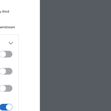
 third
Downstream
er and store
to grant or
ed purposes
lio
i
dal