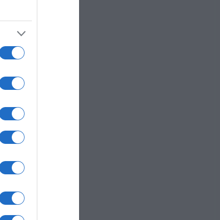
zione
ede