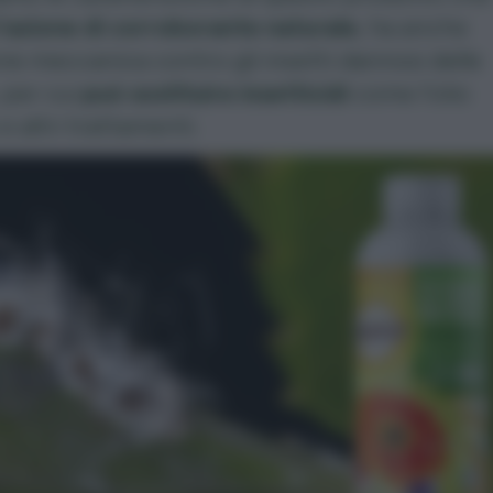
’
azione di corroborante naturale
, ha anche
ne meccanica contro gli insetti dannosi delle
 per cui
può sostituire insetticidi
come l’
olio
e altri trattamenti.