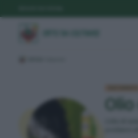
SEGUICI SUI SOCIAL
/
DIFESA
/
Trattamenti
/
TRATTAMENT
Olio
L'olio di s
problemi al