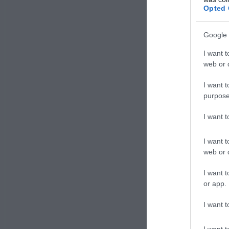
vegetal
Opted 
con mag
Google 
I want t
web or d
I want t
purpose
I want 
I want t
web or d
I want t
or app.
I want t
I want t