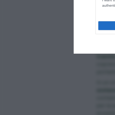
authenti
Oli
nat
Consigl
gli inse
tramit
coprend
portarla
In un o
sostanz
contami
per la 
ecosis