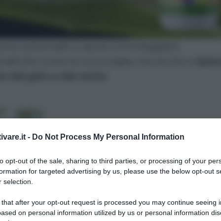
ione autunnale ci aiuta a fronteggiare
matiche come la cocciniglia, ma anche a
ripar
te dal gelo e dal vento
.
La difesa dell’orto
ivare.it -
Do Not Process My Personal Information
Il manuale di «Orto da coltivare» per proteggere l
to opt-out of the sale, sharing to third parties, or processing of your per
piante da insetti e malattie, con metodi naturali.
formation for targeted advertising by us, please use the below opt-out s
di
Matteo Cereda
,
Pietro Isolan
,
Sara Petrucci
 selection.
 that after your opt-out request is processed you may continue seeing i
ACQUISTA
TUTTI I LIBRI
ased on personal information utilized by us or personal information dis