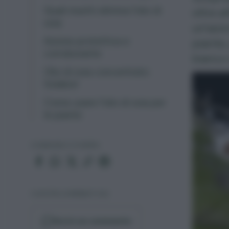
Quali insetti elimina l'olio di
oltre all
soia
un’azio
Azione protettiva e
piante,
corroborante
bianco
Olio di soia concentrato
Solabiol
Come usare l'olio di soia per
le piante
CONDIVIDI O STAMPA
I VOSTRI COMMENTI (14)
Scrivi un commento