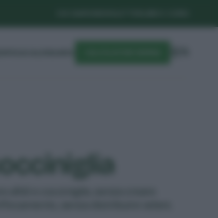
CHI SIAMO
NEWSLETTER
LIBRI E CORSI
DIFESA
CALENDARIO
CALCOLATORE SEMINA
cocciniglia
e afidi e cocciniglie, senza creare
offocamento, senza distribuire veleni.