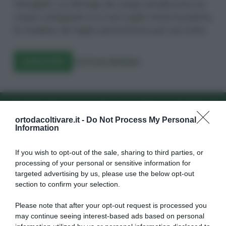
famigliari. Le lattuge da cespo producono un
cespo sviluppato e si raccoglie tutta la pianta,
le insalate da taglio permettono più raccolte.
LEGGI DI PIÙ
TUTTI GLI ORTAGGI
er
Iscriviti alla newsletter
Iscr
ortodacoltivare.it -
Do Not Process My Personal
Information
If you wish to opt-out of the sale, sharing to third parties, or
processing of your personal or sensitive information for
targeted advertising by us, please use the below opt-out
section to confirm your selection.
Dalla semina alla raccolta, consigli
su come far crescere
verdure
Please note that after your opt-out request is processed you
may continue seeing interest-based ads based on personal
biologiche
.