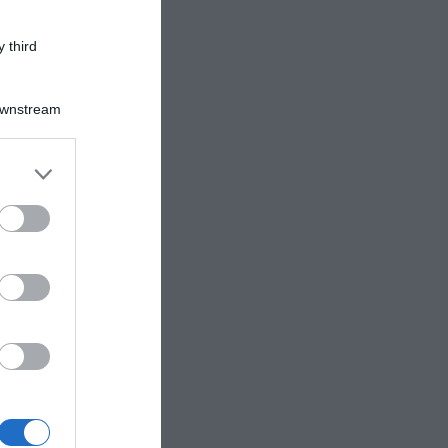
 third
Downstream
mare
er and store
to grant or
ed purposes