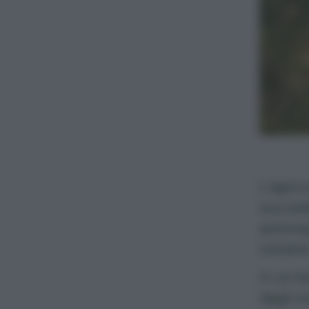
L’
agric
succede
autoreg
imitarle
In un b
dagli i