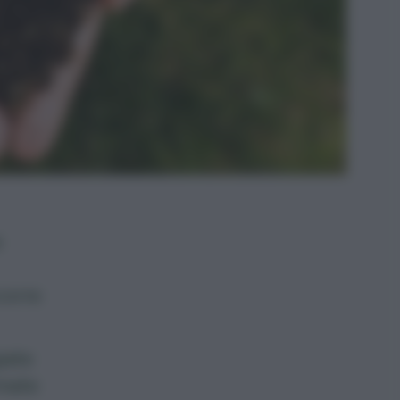
e
corre
iate
rmate