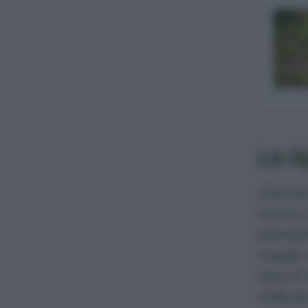
Le t
Che si
nostro
lavoraz
meglio 
tipo di
nella l