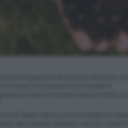
oltura biologica
prende esempio da quello ch
 in natura: se le piante sono in grado di
olarsi per avere un terreno sempre fertile oc
.
osco le foglie cadono a terra e vengono mang
nsetti, decomposte da batteri aerobi e trasfo