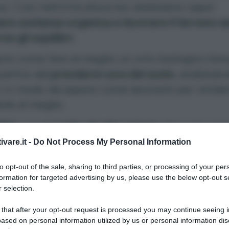
s. Così nell’orticultura bio dobbiamo saper
re sostanza organica e lavorare il terreno s
e gli equilibri.
ire come fare al meglio un orto biologico bis
partire dal
prendersi cura del suolo
, analizzand
 in modo da sapere come lavorarlo per rende
bile al meglio.
lità
e la
corretta strutturazione
del suolo son
i cruciali per una corretta
coltivazione dell’o
ivare.it -
Do Not Process My Personal Information
tteto
. Nel metodo biologico questo è
to opt-out of the sale, sharing to third parties, or processing of your per
ente importante: rinunciando all’uso di prod
formation for targeted advertising by us, please use the below opt-out s
 tossici si scommette sull’azione dei microrga
 selection.
iedono nel suolo. Una terra drenante e sana
 that after your opt-out request is processed you may continue seeing i
e di prevenire la maggior parte delle
malatti
ased on personal information utilized by us or personal information dis