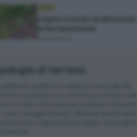
GUIDA
Capire il suolo analizzando 
erbe spontanee
di Sara Petrucci
ipologie di terreno
a
sabbioso
,
argilloso
o sassoso a seconda del
 terreno possiamo con alcune accortezze nell
ione e nella concimazione possiamo coltivare 
i nostri ortaggi biologici. Bisogna quindi capire
 terreno per organizzarsi al meglio nel progett
avorazione.