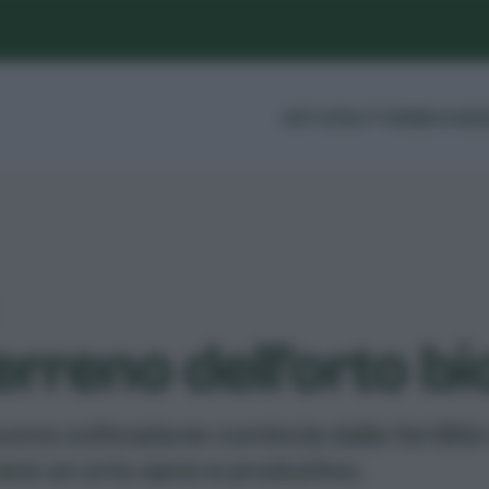
ORTO
FRUTTI
ERBE
GUIDE
terreno dell’orto b
ona coltivazione comincia dalla fertilità 
ere un orto sano e produttivo.