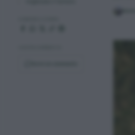
migliorare il terreno
Matt
CONDIVIDI O STAMPA
I VOSTRI COMMENTI (1)
Scrivi un commento