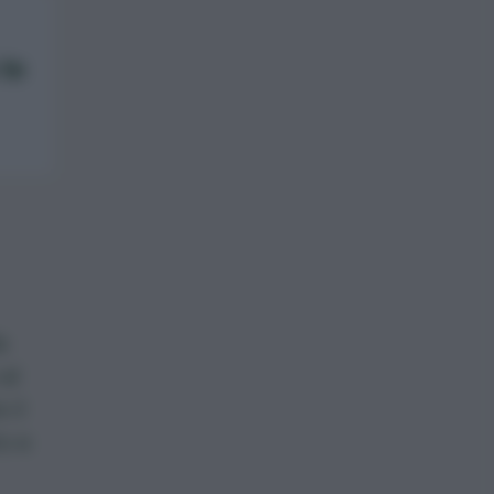
le
a
al
 il
o e