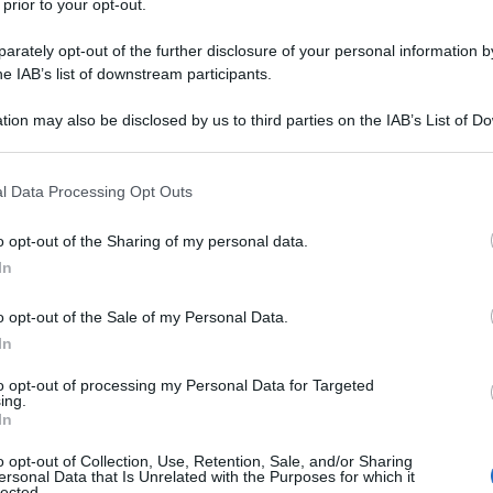
iante
.
 prior to your opt-out.
rately opt-out of the further disclosure of your personal information by
he IAB’s list of downstream participants.
tion may also be disclosed by us to third parties on the IAB’s List of 
Un anno nell’orto
 that may further disclose it to other third parties.
Il libro-agenda di Orto Da Coltivare, per program
 that this website/app uses one or more Google services and may gath
l Data Processing Opt Outs
le coltivazioni.
including but not limited to your visit or usage behaviour. You may click 
 to Google and its third-party tags to use your data for below specifi
di
Matteo Cereda
o opt-out of the Sharing of my personal data.
ogle consent section.
In
ACQUISTA
TUTTI I LIBRI
o opt-out of the Sale of my Personal Data.
In
to opt-out of processing my Personal Data for Targeted
ing.
In
o opt-out of Collection, Use, Retention, Sale, and/or Sharing
nalisi del terreno
ersonal Data that Is Unrelated with the Purposes for which it
lected.