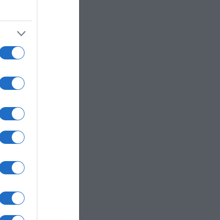
 cosa
tto
e
ra
empio
o
tante
ltre
he al