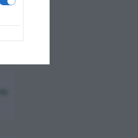
 e
ni.
enti
ssio
,
rto