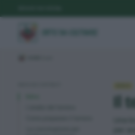
SEGUICI SUI SOCIAL
/
GUIDE
/
Suolo
/
INDICE DEI CONTENUTI
SUOLO
Il 
Intro
L’analisi del terreno
Come preparare il terreno
Una bu
per av
La concimazione per