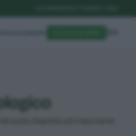
CHI SIAMO
NEWSLETTER
LIBRI E CORSI
DIFESA
CALENDARIO
CALCOLATORE SEMINA
iologico
del suolo, l'aspetto più importante