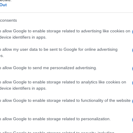
Out
ndersi cura del suolo è importante per prima
consents
re le caratteristiche
, questo deve essere fa
o allow Google to enable storage related to advertising like cookies on
ando il terreno
del nostro orto. Non serve
evice identifiers in apps.
riamente un’analisi di laboratorio: possiamo
o allow my user data to be sent to Google for online advertising
e con alcuni semplici prove e con una cartina
s.
le molte indicazioni importanti per capire ch
to allow Google to send me personalized advertising.
to ci troviamo a coltivare. In base alla
struttu
ossiamo dividere in tipologie i terreni: ad es
o allow Google to enable storage related to analytics like cookies on
trato può essere argilloso, sabbioso o a medi
evice identifiers in apps.
o. La conoscenza del suolo comprende anche
o allow Google to enable storage related to functionality of the website
il suo
valore di ph
, che ha un’influenza impor
apacità delle piante di assimilare nutrimento. O
o allow Google to enable storage related to personalization.
are la terra dobbiamo prestare attenzione anc
 alla posizione dell’orto. Occorre capire come
o allow Google to enable storage related to security, including