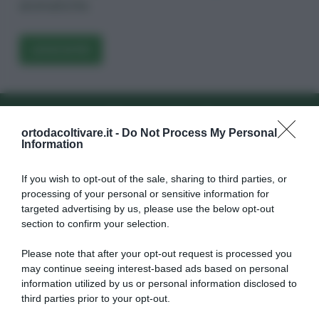
aromatiche.
LEGGI DI PIÙ
alla newsletter
Iscriviti alla newsle
ortodacoltivare.it -
Do Not Process My Personal
Information
If you wish to opt-out of the sale, sharing to third parties, or
processing of your personal or sensitive information for
targeted advertising by us, please use the below opt-out
section to confirm your selection.
Dalla semina alla raccolta, consigli
su come far crescere
verdure
Please note that after your opt-out request is processed you
may continue seeing interest-based ads based on personal
biologiche
.
information utilized by us or personal information disclosed to
third parties prior to your opt-out.
Autori
Libri e Corsi