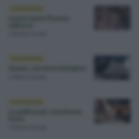
CONCIMAZIONE
Come usare l’humus
nell’orto
di
Matteo Cereda
CONCIMAZIONE
Guano, concime biologico
di
Matteo Cereda
CONCIMAZIONE
La pollina per concimare
l’orto
di
Matteo Cereda