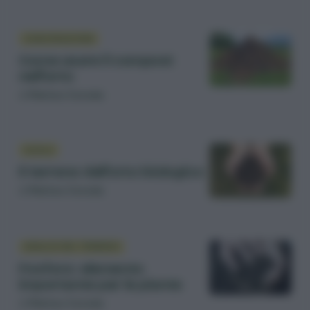
CONCIMAZIONE
Come usare il compost
nell’orto
di
Matteo Cereda
SUOLO
Il terreno dell’orto biologico
di
Matteo Cereda
ANALISI DEL TERRENO
Fosforo: elemento
importante per le piante
di
Matteo Cereda