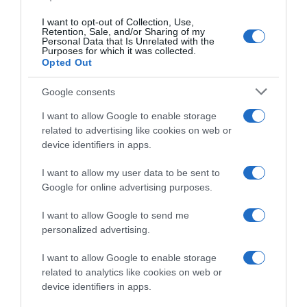
I want to opt-out of Collection, Use,
Retention, Sale, and/or Sharing of my
Personal Data that Is Unrelated with the
Purposes for which it was collected.
Opted Out
Google consents
I want to allow Google to enable storage
Un anno nell’orto
related to advertising like cookies on web or
device identifiers in apps.
Il libro-agenda di Orto Da Coltivare, per programmare le
coltivazioni.
I want to allow my user data to be sent to
Google for online advertising purposes.
di
Matteo Cereda
I want to allow Google to send me
APPROFONDISCI
personalized advertising.
I want to allow Google to enable storage
Orto Da Coltivare è il blog di riferimento per chiunque abbia
related to analytics like cookies on web or
voglia di coltivare il proprio orto in modo naturale e
device identifiers in apps.
biologico. I nostri contenuti sono stati scritti per tutti i “livelli”