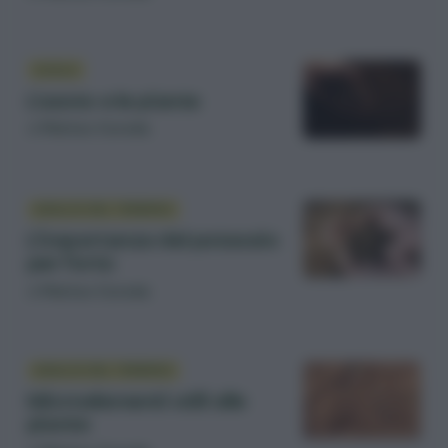
SUOLO
L’azoto e le piante
di
Matteo Cereda
ANALISI DEL TERRENO
L’importanza del potassio
per l’orto
di
Matteo Cereda
ANALISI DEL TERRENO
Microelementi utili alle
piante