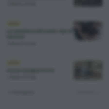
di
Matteo Cereda
SUOLO
La tessitura del suolo: tipi di
terreno
di
Matteo Cereda
SUOLO
Come vangare l’orto
di
Matteo Cereda
Precedente
Successiva