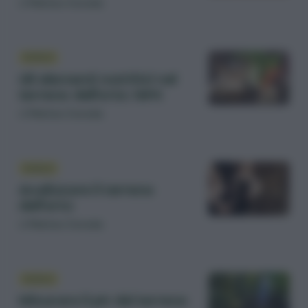
di
Matteo Cereda
SUOLO
Gli elementi nutritivi nel
terreno dell’orto: NPK
di
Matteo Cereda
SUOLO
Analizzare il terreno
dell’orto
di
Matteo Cereda
SUOLO
Misurare il pH del terreno