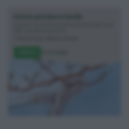
Corso potatura facile
Impara le tecniche di potatura per prenderti cura
delle tue piante da frutto.
di
Pietro Isolan
e
Matteo Cereda
ISCRIVITI
TUTTI I CORSI