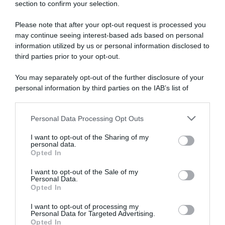
section to confirm your selection.
Dalla semina alla raccolta, consigli
su come far crescere
verdure
Please note that after your opt-out request is processed you
may continue seeing interest-based ads based on personal
biologiche
.
information utilized by us or personal information disclosed to
third parties prior to your opt-out.
Autori
Libri e Corsi
You may separately opt-out of the further disclosure of your
Attrezzi
Glossario
personal information by third parties on the IAB’s list of
downstream participants.
Contatti
Newsletter
Personal Data Processing Opt Outs
This information may also be disclosed by us to third parties
on the IAB’s List of Downstream Participants that may further
Trasparenza
Cos’è Orto Da Coltivare
I want to opt-out of the Sharing of my
disclose it to other third parties.
Mappa del sito
Chi è Matteo Cereda
personal data.
Opted In
Please note that this website/app uses one or more Google
services and may gather and store information including but
I want to opt-out of the Sale of my
Personal Data.
not limited to your visit or usage behaviour. You may click to
TORNA SU
SEGUICI SUI SOCIAL
Opted In
grant or deny consent to Google and its third-party tags to
use your data for below specified purposes in below Google
I want to opt-out of processing my
consent section.
Personal Data for Targeted Advertising.
Opted In