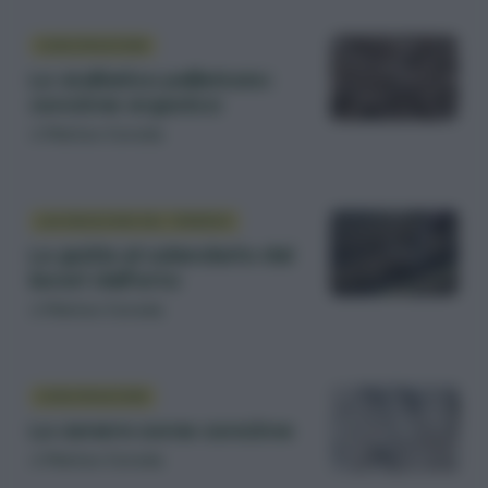
CONCIMAZIONE
Lo stallatico pellettato:
concime organico
di
Matteo Cereda
LAVORAZIONE DEL TERRENO
La guida al calendario dei
lavori dell’orto
di
Matteo Cereda
CONCIMAZIONE
La cenere come concime
di
Matteo Cereda