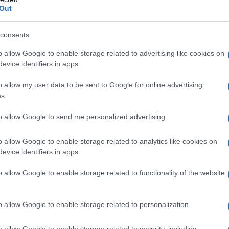
Out
consents
o allow Google to enable storage related to advertising like cookies on
evice identifiers in apps.
o allow my user data to be sent to Google for online advertising
pelmo
s.
to allow Google to send me personalized advertising.
o allow Google to enable storage related to analytics like cookies on
nte rutacee: la famigli
evice identifiers in apps.
li agrumi
o allow Google to enable storage related to functionality of the website
o allow Google to enable storage related to personalization.
umi appartengono alla famiglia delle
Rutaceae
iante sempreverdi
che non vivono una fase di
o allow Google to enable storage related to security, including