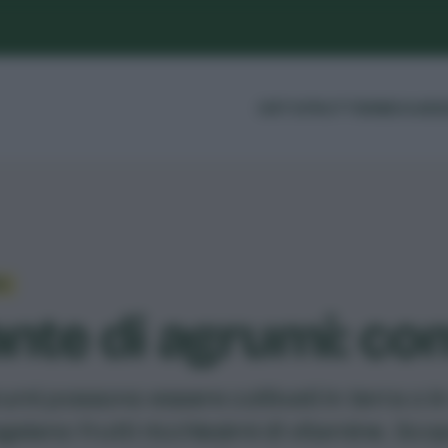
ORTO
FRUTTI
ERBE
GUIDE
A
ante di agrumi: co
rumi possono essere coltivati in terra o 
galano frutti ricchissimi di vitamine. Sc