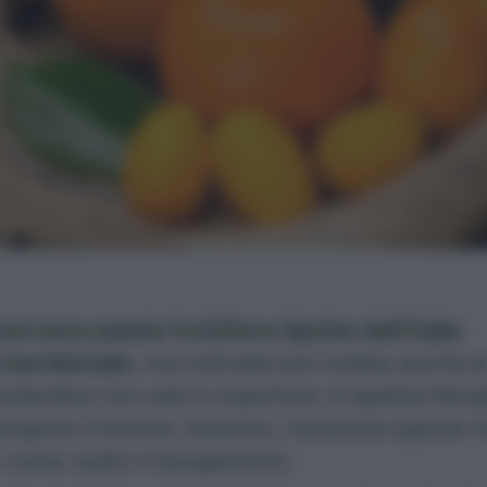
umi sono piante fruttifere tipiche dell’Italia
 meridionale,
ma coltivate per hobby anche a
iutandosi con vasi e coperture. A questa famig
ngono il limone, l’arancio, ma anche specie
e come cedro e bergamotto.