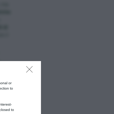
, ma
iche
o
 di
e il
poi
sonal or
ection to
nterest-
closed to