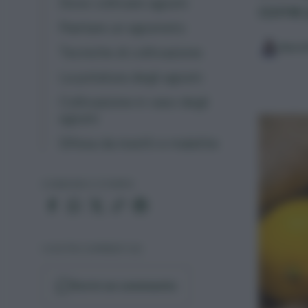
Dove coltivare agrumi
come p
Piantare un agrumeto
Sara 
Tecniche di coltivazione
La potatura degli agrumi
Coltivazione in vaso degli
agrumi
Difesa da insetti e malattie
CONDIVIDI O STAMPA
I VOSTRI COMMENTI (6)
Scrivi un commento