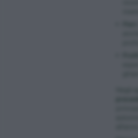
ricom
inse
Fiori
anch
prof
Frutt
esper
ghian
Negli a
preced
princip
autunno
all’anno