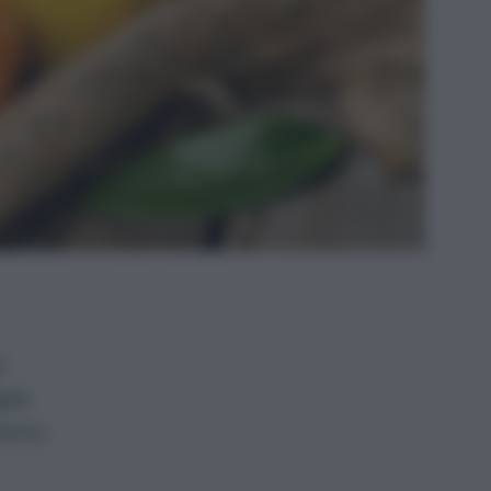
l
lia
 meno