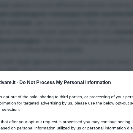
varie specie ci sono differenze anche notevoli
rumi mantengono comunque molte caratterist
i in comune
, per cui possiamo fare un discors
e su come coltivare queste piante con
metodi
tura biologica
. Può essere utile per semplificar
o a chi coltiva diverse piante.
 molti degli agrumi che conosciamo non sono
 delle vere e proprie specie, ma ibridi tra più
 motivo in più per trattarli insieme. Troverete 
ivare.it -
Do Not Process My Personal Information
e schede specifiche pianta per pianta.
to opt-out of the sale, sharing to third parties, or processing of your per
formation for targeted advertising by us, please use the below opt-out s
 selection.
umi coltivati
 that after your opt-out request is processed you may continue seeing i
ased on personal information utilized by us or personal information dis