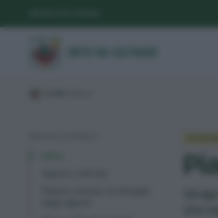
SEGUICI SUI SOCIAL
/
GUIDE
/
Potatura
/
INDICE DEI CONTENUTI
POTATUR
Pi
Intro
Agrumi coltivati
Piante rutacee: la famiglia
Gli ag
degli agrumi
che re