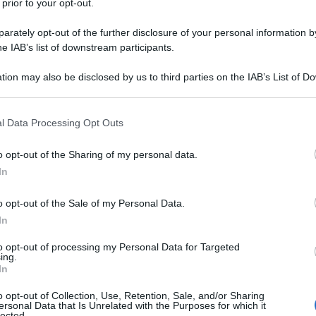
 prior to your opt-out.
 schede specifiche pianta per pianta, su com
rately opt-out of the further disclosure of your personal information by
i principali agrumi coltivati.
he IAB’s list of downstream participants.
tion may also be disclosed by us to third parties on the IAB’s List of 
 that may further disclose it to other third parties.
 that this website/app uses one or more Google services and may gath
l Data Processing Opt Outs
including but not limited to your visit or usage behaviour. You may click 
 to Google and its third-party tags to use your data for below specifi
o opt-out of the Sharing of my personal data.
ogle consent section.
In
ancio
Bergamotto
Cedro
o opt-out of the Sale of my Personal Data.
In
to opt-out of processing my Personal Data for Targeted
ing.
In
o opt-out of Collection, Use, Retention, Sale, and/or Sharing
ersonal Data that Is Unrelated with the Purposes for which it
mquat
Limone
Mandari
lected.