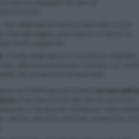
inciano a sviluppare nel caso di
lvatichimento.
. I fiori degli agrumi sono ermafroditi e sono
e chiamati zagare, sono bianchi e hanno un
umo molto gradevole.
i
. Il frutto degli agrumi è una bacca chiamata
idio, dalla buccia spessa e colorata, con molt
dole che producono oli essenziali.
grumi la fruttificazione avviene
sui rami dell’
ente
e l’accrescimento dei rami si concentra
almente in tre periodi: primavera, inizio estat
. I limoni, che sono rifiorenti, producono 3 v
.