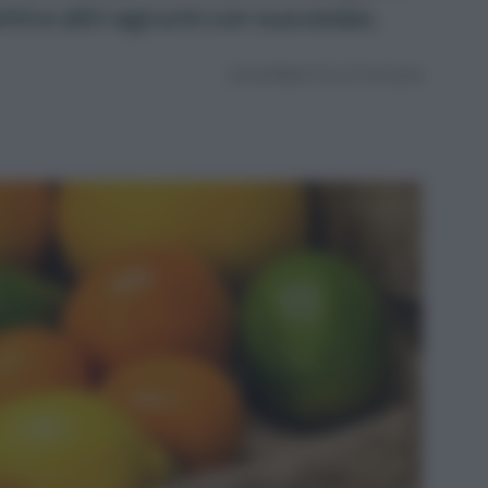
ini e altri agrumi con successo.
AGGIORNATO IL 27.06.2025