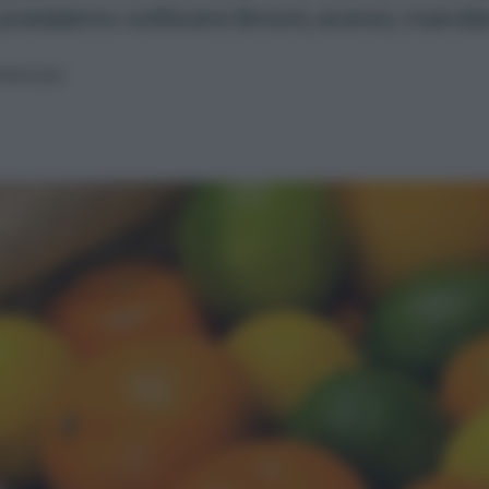
ossiamo coltivare limoni, aranci, mandar
Petrucci