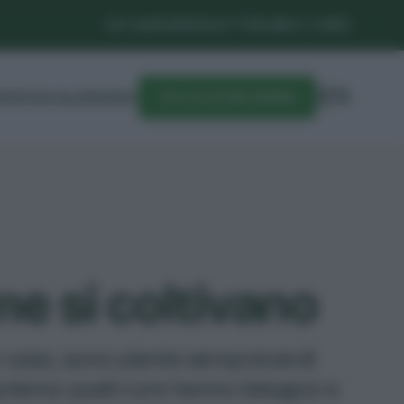
CHI SIAMO
NEWSLETTER
LIBRI E CORSI
DIFESA
CALENDARIO
CALCOLATORE SEMINA
me si coltivano
in vaso, sono piante sempreverdi
opriamo quali cure hanno bisogno e