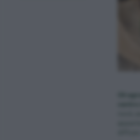
Gli agr
centro
nord, a
apparte
diffus