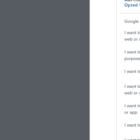
Opted 
Google 
I want t
web or d
I want t
Pom
purpose
I want 
I want t
Pia
web or d
deg
I want t
or app.
I want t
Gli agr
sono p
I want t