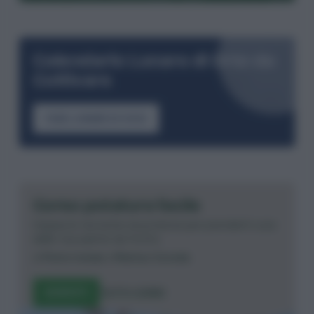
Calendario Lunare di Orto da
Coltivare
FASE LUNARE DI OGGI
Corso potatura facile
Impara le tecniche di potatura per prenderti cura
delle tue piante da frutto.
di
Pietro Isolan
e
Matteo Cereda
ISCRIVITI
TUTTI I CORSI