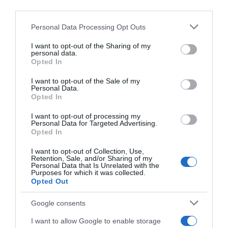
Contatti
Newsletter
downstream participants.
Trasparenza
Cos’è Orto Da Coltivare
Personal Data Processing Opt Outs
This information may also be disclosed by us to third parties
Mappa del sito
Chi è Matteo Cereda
on the IAB’s List of Downstream Participants that may further
I want to opt-out of the Sharing of my
disclose it to other third parties.
personal data.
Opted In
Please note that this website/app uses one or more Google
TORNA SU
SEGUICI SUI SOCIAL
services and may gather and store information including but
I want to opt-out of the Sale of my
Personal Data.
not limited to your visit or usage behaviour. You may click to
Opted In
grant or deny consent to Google and its third-party tags to
use your data for below specified purposes in below Google
I want to opt-out of processing my
consent section.
Personal Data for Targeted Advertising.
Opted In
I want to opt-out of Collection, Use,
Retention, Sale, and/or Sharing of my
Personal Data that Is Unrelated with the
Purposes for which it was collected.
Opted Out
Google consents
Un anno nell’orto
I want to allow Google to enable storage