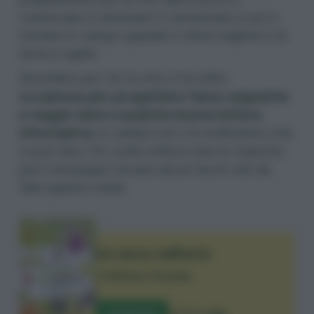
cominciare a seminare in semenzaio e poi a
tornare in campo quando il clima migliora e la
terra si sgela.
Dicembre per chi fa orto è di solito
occasione per progettare l’anno seguente
e magari darsi a
qualche buona lettura
informativa
, in campo non c’è moltissimo che
si può fare. Chi vuole rimboccarsi le maniche
può comunque trovare alcuni lavori utili da
fare questo mese.
Un anno nell’orto
di
Matteo Cereda