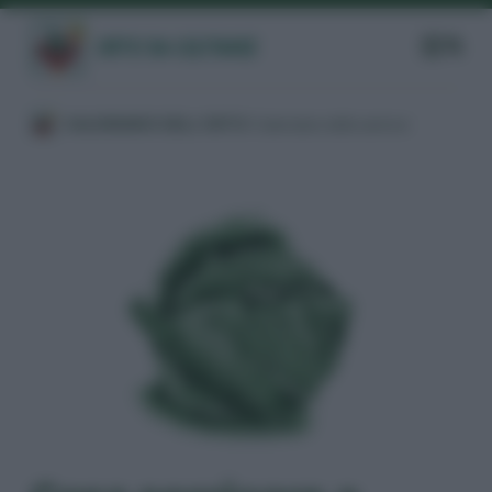
/
CALENDARIO DELL’ORTO
/
Calendario delle semine
/