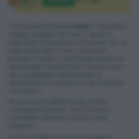
ACQUISTA
TUTTI I LIBRI
Tra le semina da fare
in campo
ci sono alcuni
ortaggi coraggiosi che sono in grado di
sopportare temperature molto basse. Per cui
qualcosa da fare in zone a clima mite
possiamo trovarlo, in particolare usando
una
serra fredda
. Il tunnel freddo o la serra sono
utili a guadagnare qualche grado, in
alternativa si può aiutarsi con teli di tessuto
non tessuto.
Dove la terra è gelata bisogna evitare
comunque di piantare, visto che non si
riuscirebbe a lavorare il suolo in modo
adeguato.
Gli unici ortaggi che riescono a passare