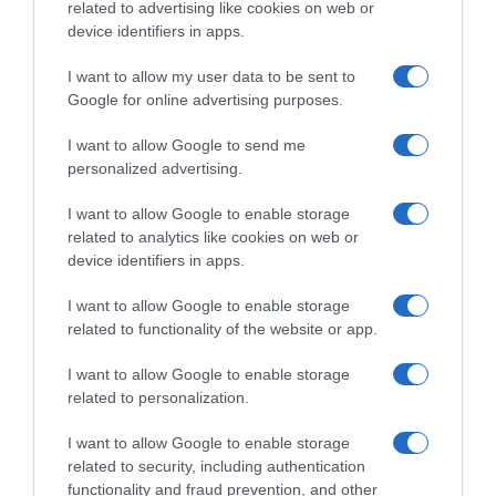
Il libro-agenda di Orto Da Coltivare, per programmare le
related to advertising like cookies on web or
coltivazioni.
device identifiers in apps.
di
Matteo Cereda
I want to allow my user data to be sent to
Google for online advertising purposes.
APPROFONDISCI
I want to allow Google to send me
personalized advertising.
Orto Da Coltivare è il blog di riferimento per chiunque abbia
voglia di coltivare il proprio orto in modo naturale e
I want to allow Google to enable storage
biologico. I nostri contenuti sono stati scritti per tutti i “livelli”
related to analytics like cookies on web or
di esperienza: esperti di orticoltura biologica, giardinieri
device identifiers in apps.
amatoriali, permacultori e agricoltori sostenibili, a chi si
avvicina per la prima volta all’autoproduzione alimentare e
I want to allow Google to enable storage
anche al pensionato che cura l’orto. Orto Da Coltivare parla
related to functionality of the website or app.
di tecniche di coltivazione, difesa biologica, varietà orticole,
agricoltura rigenerativa e tutto ciò che riguarda l’orto
I want to allow Google to enable storage
sinergico e sostenibile, l’agricoltura biologica certificata, la
biodiversità agraria e pratiche di agricoltura sostenibile,
related to personalization.
tutto fatto con guide pratiche per chi vuole sviluppare il
proprio orto rispettando l’ambiente. Buon orto!
I want to allow Google to enable storage
related to security, including authentication
functionality and fraud prevention, and other
© 2026 Ortodacoltivare.it SRL - P.Iva 14467560968