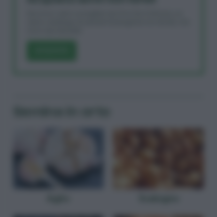
Qui trovi i semi consigliati da Orto Da Coltivare, un
vasto catalogo di sementi biologiche non ibride, che
sono riproducibili.
ACQUISTA
Semina in orto
Aglio
Scalogno