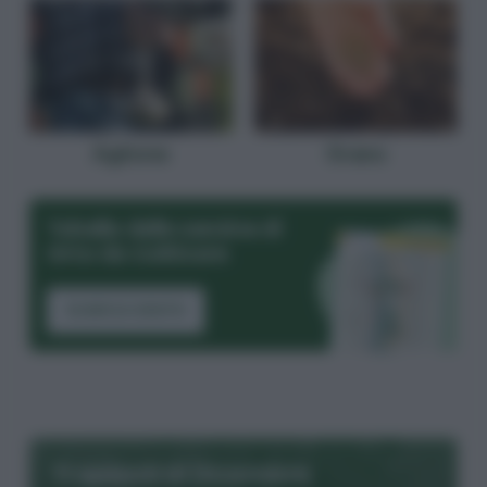
Aglione
Grano
Tabella delle semine di
Orto da Coltivare
SCARICA GRATIS
Trapianti di Dicembre