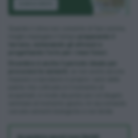
SCARICA GRATIS
Quando il clima non consente di fare semine,
meglio impiegare il tempo
preparando il
terreno, sistemando gli attrezzi e
progettando l’orto per i mesi futuri.
Dicembre è anche il periodo ideale per
procurarsi le sementi
, se non avete ancora
imparato a riprodurre in proprio i semi delle
piante che coltivate è il momento di
acquistarli, in modo da poter poi col disgelo
seminare al momento giusto, mi raccomando
cercate sementi biologiche e
non ibride
.
Acquista semi non ibridi