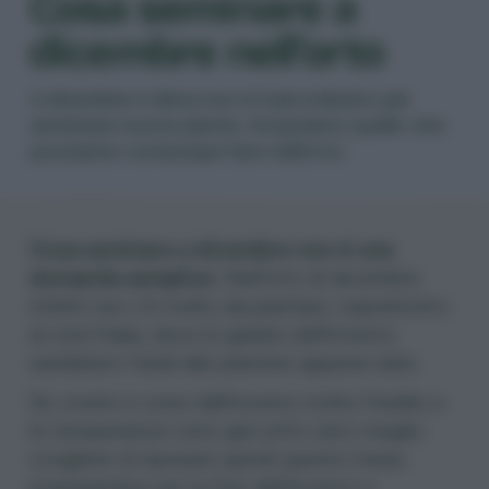
Cosa seminare a
dicembre nell’orto
A dicembre il clima non è il più indicato per
seminare nuove piante. Scopriamo quello che
possiamo comunque fare nell’orto.
Cosa seminare a dicembre non è una
domanda semplice.
Nell’orto di dicembre
infatti non c’è molto da piantare, soprattutto
al nord Italia, dove le gelate dell’inverno
sarebbero fatali alle piantine appena nate.
Se vivete in zone dall’inverno molto freddo e
le temperature sono già sotto zero meglio
scegliere di riposare quindi questo mese,
preparandosi per la fine dell’inverno a