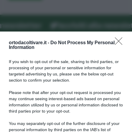
Iscriviti alla newsletter
Iscrivit
ortodacoltivare.it -
Do Not Process My Personal
Information
If you wish to opt-out of the sale, sharing to third parties, or
processing of your personal or sensitive information for
Dalla semina alla raccolta, consigli
targeted advertising by us, please use the below opt-out
su come far crescere
verdure
section to confirm your selection.
biologiche
.
Please note that after your opt-out request is processed you
may continue seeing interest-based ads based on personal
information utilized by us or personal information disclosed to
Autori
Libri e Corsi
third parties prior to your opt-out.
Attrezzi
Glossario
You may separately opt-out of the further disclosure of your
personal information by third parties on the IAB’s list of