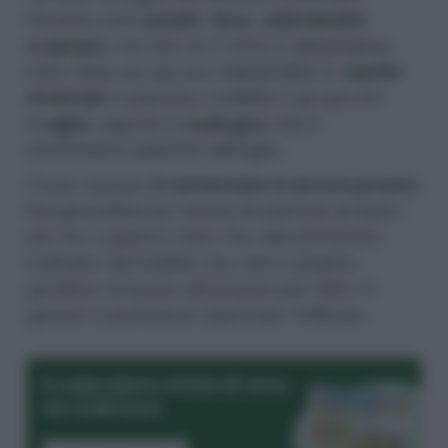
l’inverno sono
piselli, fave, valerianella
e spinaci,
ma solo se il clima è abbastanza
mite. Sono poi ancora trapiantabili le
cipolle
invernali
in piantina o bulbillo e gli spicchi
di
aglio
, oppure lo
scalogno
che è
strettissimo parente dell’aglio.
Come semine
in semenzaio è ancora presto
:
bisognerebbe poi tenere le piantine al riparo
per tre o quattro mesi, fino alla primavera
inoltrata. Servirebbe una vera e propria
growbox di buone dimensioni per farlo. In
genere si preferisce aspettare febbraio.
Il calendario 2026 di Orto
da Coltivare