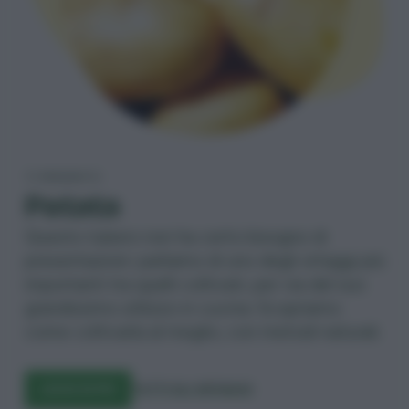
TI PRESENTO
Patata
Questo tubero non ha certo bisogno di
presentazioni: parliamo di uno degli ortaggi più
importanti tra quelli coltivati, per via del suo
grandissimo utilizzo in cucina. Scopriamo
come coltivarla al meglio, con metodi naturali.
LEGGI DI PIÙ
TUTTI GLI ORTAGGI