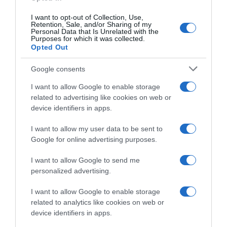
I want to opt-out of Collection, Use,
Retention, Sale, and/or Sharing of my
Personal Data that Is Unrelated with the
Purposes for which it was collected.
Opted Out
Google consents
I want to allow Google to enable storage
Un anno nell’orto
related to advertising like cookies on web or
device identifiers in apps.
Il libro-agenda di Orto Da Coltivare, per programmare le
coltivazioni.
I want to allow my user data to be sent to
Google for online advertising purposes.
di
Matteo Cereda
I want to allow Google to send me
APPROFONDISCI
personalized advertising.
I want to allow Google to enable storage
Orto Da Coltivare è il blog di riferimento per chiunque abbia
related to analytics like cookies on web or
voglia di coltivare il proprio orto in modo naturale e
device identifiers in apps.
biologico. I nostri contenuti sono stati scritti per tutti i “livelli”